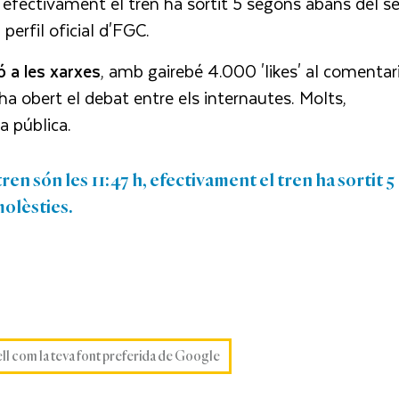
 efectivament el tren ha sortit 5 segons abans del s
perfil oficial d'FGC.
 a les xarxes
, amb gairebé 4.000 'likes' al comentari
a obert el debat entre els internautes. Molts,
a pública.
en són les 11:47 h, efectivament el tren ha sortit 5
molèsties.
ell com la teva font preferida de Google