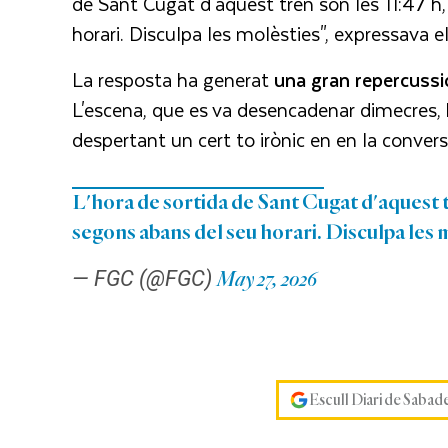
de Sant Cugat d'aquest tren són les 11:47 h,
horari. Disculpa les molèsties", expressava el 
La resposta ha generat
una gran repercussió
L'escena, que es va desencadenar dimecres, h
despertant un cert to irònic en en la convers
L'hora de sortida de Sant Cugat d'aquest tr
segons abans del seu horari. Disculpa les 
— FGC (@FGC)
May 27, 2026
Escull Diari de Sabad