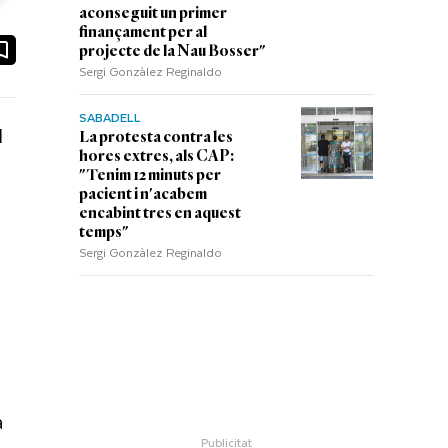
aconseguit un primer
finançament per al
ook
ail
projecte de la Nau Bosser"
Sergi Gonzàlez Reginaldo
SABADELL
l
La protesta contra les
hores extres, als CAP:
"Tenim 12 minuts per
pacient i n'acabem
encabint tres en aquest
temps"
Sergi Gonzàlez Reginaldo
a