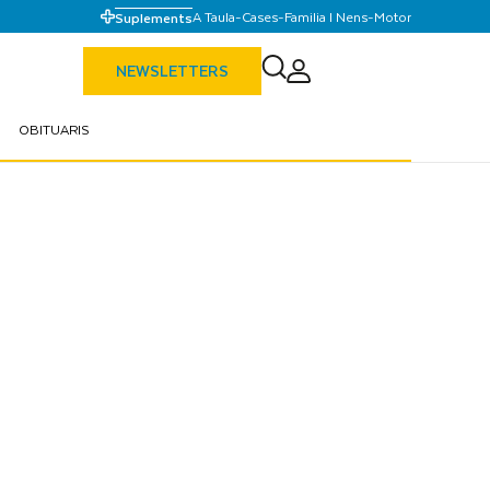
A Taula
-
Cases
-
Familia I Nens
-
Motor
Suplements
NEWSLETTERS
OBITUARIS