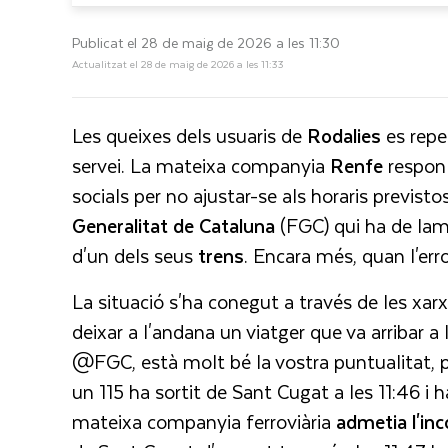
Publicat el 28 de maig de 2026 a les 11:30
Actualitzat el 28 de maig de 2026 a les 11:33
Les queixes dels usuaris de
Rodalies
es repe
servei. La mateixa companyia
Renfe
respon 
socials per no ajustar-se als horaris previst
Generalitat de Cataluna
(FGC) qui ha de la
d'un dels seus
trens
. Encara més, quan l'err
La situació s'ha conegut a través de les xa
deixar a l'andana un viatger que va arribar a 
@FGC, està molt bé la vostra puntualitat, p
un 115 ha sortit de Sant Cugat a les 11:46 i h
mateixa companyia ferroviària
admetia l'in