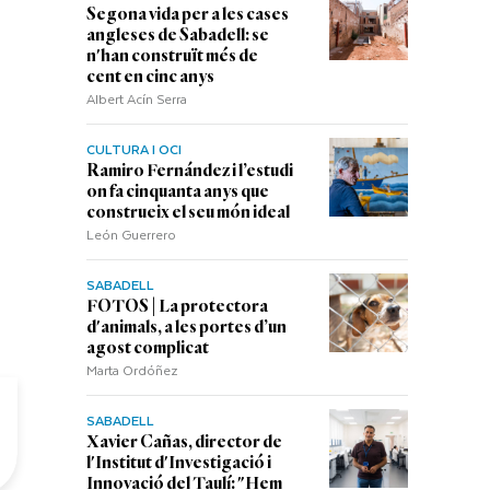
Segona vida per a les cases
angleses de Sabadell: se
n'han construït més de
cent en cinc anys
Albert Acín Serra
CULTURA I OCI
Ramiro Fernández i l’estudi
on fa cinquanta anys que
construeix el seu món ideal
León Guerrero
SABADELL
FOTOS | La protectora
d'animals, a les portes d’un
agost complicat
Marta Ordóñez
SABADELL
Xavier Cañas, director de
l'Institut d'Investigació i
Innovació del Taulí: "Hem