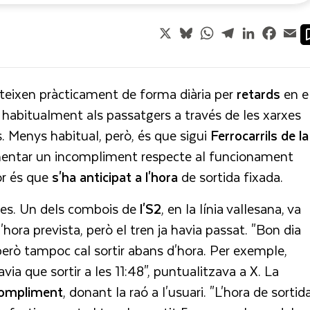
X
Bluesky
WhatsApp
Telegram
LinkedIn
Faceb
Em
teixen pràcticament de forma diària per
retards
en e
habitualment als passatgers a través de les xarxes
os. Menys habitual, però, és que sigui
Ferrocarrils de la
mentar un incompliment respecte al funcionament
or és que
s'ha anticipat a l'hora
de sortida fixada.
rxes. Un dels combois de
l'S2
, en la línia vallesana, va
l'hora prevista, però el tren ja havia passat. "Bon dia
erò tampoc cal sortir abans d'hora. Per exemple,
avia que sortir a les 11:48", puntualitzava a X. La
compliment
, donant la raó a l'usuari. "L'hora de sortid