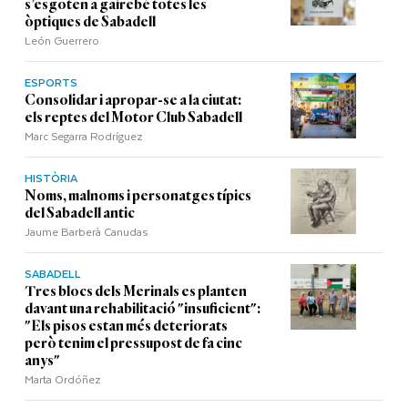
s’esgoten a gairebé totes les
òptiques de Sabadell
León Guerrero
ESPORTS
Consolidar i apropar-se a la ciutat:
els reptes del Motor Club Sabadell
Marc Segarra Rodríguez
HISTÒRIA
Noms, malnoms i personatges típics
del Sabadell antic
Jaume Barberà Canudas
SABADELL
Tres blocs dels Merinals es planten
davant una rehabilitació "insuficient":
"Els pisos estan més deteriorats
però tenim el pressupost de fa cinc
anys"
Marta Ordóñez