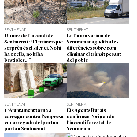
SENTMENAT
SENTMENAT
Un mes de l'incendi de
La futura variant de
Sentmenat: "El primer que
Sentmenat aguditza les
sorprèn és el silenci. No hi
diferències sobre com
ha ocells, no hi ha
eliminar el trànsit pesant
bestioles..."
del poble
SENTMENAT
SENTMENAT
L'Ajuntament torna a
Els Agents Rurals
carregar contra l'empresa
confirmen l'origen de
encarregada del porta a
l'incendi forestal de
porta a Sentmenat
Sentmenat