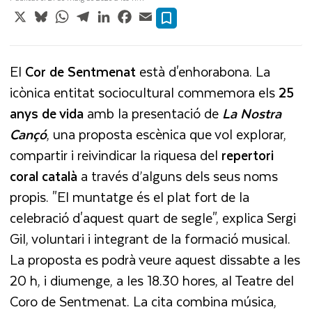
X
Bluesky
WhatsApp
Telegram
LinkedIn
Facebook
Email
El
Cor de Sentmenat
està d'enhorabona. La
icònica entitat sociocultural commemora els
25
anys de vida
amb la presentació de
La Nostra
Cançó
, una proposta escènica que vol explorar,
compartir i reivindicar la riquesa del
repertori
coral català
a través d’alguns dels seus noms
propis. "El muntatge és el plat fort de la
celebració d'aquest quart de segle", explica Sergi
Gil, voluntari i integrant de la formació musical.
La proposta es podrà veure aquest dissabte a les
20 h, i diumenge, a les 18.30 hores, al Teatre del
Coro de Sentmenat. La cita combina música,