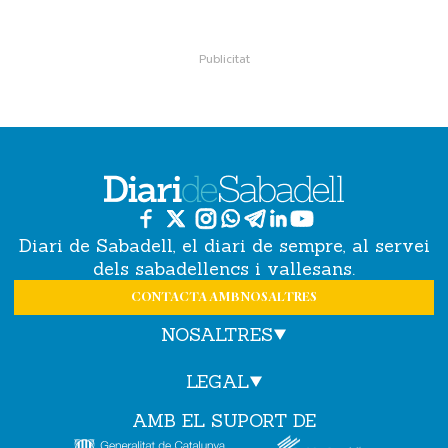
Diari de Sabadell, el diari de sempre, al servei
dels sabadellencs i vallesans.
CONTACTA AMB NOSALTRES
NOSALTRES
LEGAL
AMB EL SUPORT DE