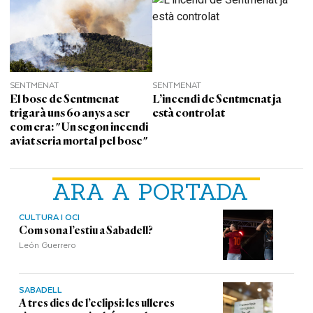
SENTMENAT
SENTMENAT
El bosc de Sentmenat
L’incendi de Sentmenat ja
trigarà uns 60 anys a ser
està controlat
com era: "Un segon incendi
aviat seria mortal pel bosc"
ARA A PORTADA
CULTURA I OCI
Com sona l’estiu a Sabadell?
León Guerrero
SABADELL
A tres dies de l’eclipsi: les ulleres