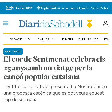
A Taula
-
Cases
-
Familia I Nens
-
Motor
El diari en PDF
Suplements
SABADELL
VALLÈS
DINERS
CULTURA I OCI
ESP
expand_more
expand_more
SENTMENAT
El cor de Sentmenat celebra els
25 anys amb un viatge per la
cançó popular catalana
L'entitat sociocultural presenta La Nostra Cançó,
una proposta escènica que es pot veure aquest
cap de setmana