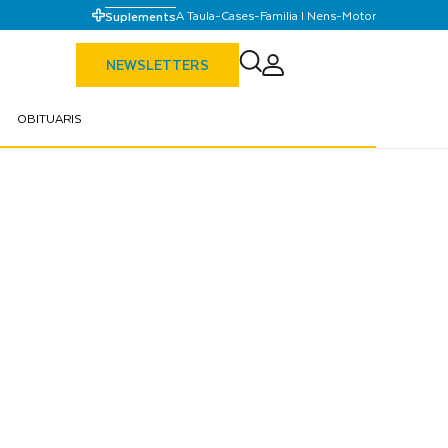
A Taula
-
Cases
-
Familia I Nens
-
Motor
Suplements
NEWSLETTERS
OBITUARIS