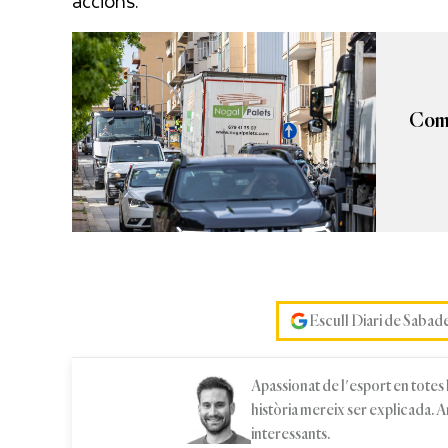
accions.
Com i
Escull Diari de Sabad
Apassionat de l'esport en totes
història mereix ser explicada. 
interessants.