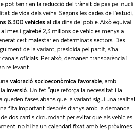
 pot tenir en la reducció del trànsit de pas pel nucli
alitat de vida dels veïns. Segons les dades de l’estudi,
uns 6.300 vehicles
al dia dins del poble. Això equival
 mes i gairebé 2,3 milions de vehicles menys a
 generat cert malestar en determinats sectors. Des
iment de la variant, presidida pel partit, s’ha
r canals oficials. Per això, demanen transparència i
n rellevant.
 una
valoració socioeconòmica favorable
, amb
 la
inversió
. Un fet "que reforça la necessitat i la
ara queden fases abans que la variant sigui una realitat
s una fita important després d’anys amb la demanda
a de dos carrils circumdant per evitar que els vehicles
oment, no hi ha un calendari fixat amb les pròximes