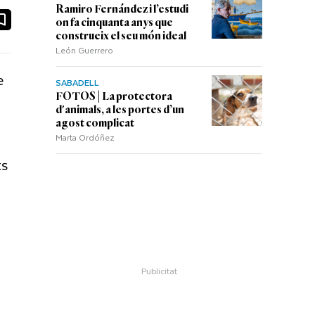
Ramiro Fernández i l’estudi
ook
ail
on fa cinquanta anys que
construeix el seu món ideal
León Guerrero
e
SABADELL
FOTOS | La protectora
d'animals, a les portes d’un
agost complicat
Marta Ordóñez
ts