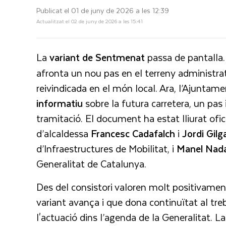
Publicat el 01 de juny de 2026 a les 12:39
Actualitzat el 02 de juny de 2026 a les 15:41
La
variant de Sentmenat
passa de pantalla
afronta un nou pas en el terreny administrat
reivindicada en el món local. Ara, l’Ajuntam
informatiu
sobre la futura carretera, un pas
tramitació. El document ha estat lliurat ofic
d’alcaldessa
Francesc
Cadafalch
i
Jordi
Gilg
d’Infraestructures de Mobilitat, i
Manel
Nada
Generalitat de Catalunya.
Des del consistori valoren molt positivame
variant avança i que dona continuïtat al treb
l'actuació dins l’agenda de la Generalitat. L