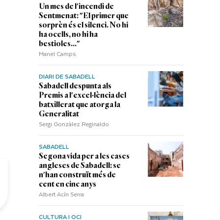
Un mes de l'incendi de
Sentmenat: "El primer que
sorprèn és el silenci. No hi
ha ocells, no hi ha
bestioles..."
Manel Camps
DIARI DE SABADELL
Sabadell despunta als
Premis a l'excel·lència del
batxillerat que atorga la
Generalitat
Sergi Gonzàlez Reginaldo
SABADELL
Segona vida per a les cases
angleses de Sabadell: se
n'han construït més de
cent en cinc anys
Albert Acín Serra
CULTURA I OCI