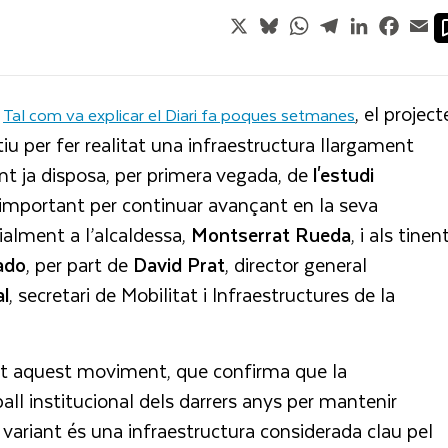
X
Bluesky
WhatsApp
Telegram
LinkedIn
Faceb
Em
.
, el project
Tal com va explicar el Diari fa poques setmanes
iu per fer realitat una infraestructura llargament
ent ja disposa, per primera vegada, de
l'estudi
 important per continuar avançant en la seva
ialment a l’alcaldessa,
Montserrat Rueda
, i als tinen
ado
, per part de
David
Prat
, director general
l
, secretari de Mobilitat i Infraestructures de la
nt aquest moviment, que confirma que la
all institucional dels darrers anys per mantenir
a variant és una infraestructura considerada clau pel