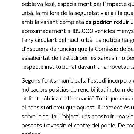
poble vallesà, especialment per l’impacte que
urbà, la millora de la seguretat viària i la qu
amb la variant completa
es podrien reduir 
aproximadament a 189.000 vehicles menys al
l’any circulant pel nucli urbà. La notícia ha
d’Esquerra denuncien que la Comissió de Segu
assabentat de l’estudi per les xarxes i no pe
respecte institucional davant una novetat ta
Segons fonts municipals, l’estudi incorpora
indicadors positius de rendibilitat i retorn de
utilitat pública de l’actuació". Tot i que enc
el consistori creu que aquest lliurament é
sobre la taula. L'objectiu és construir una vi
pesants travessin el centre del poble. De m