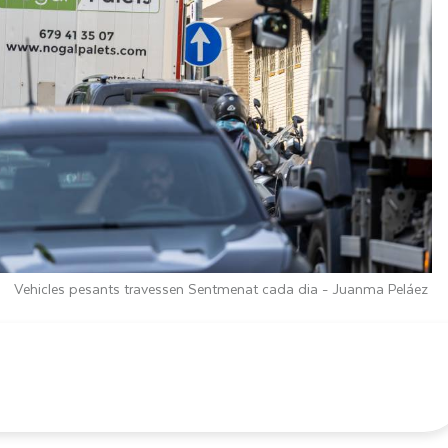
Vehicles pesants travessen Sentmenat cada dia -
Juanma Peláez