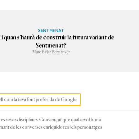
SENTMENAT
 quan s’haurà de construir la futura variant de
Sentmenat?
Marc Béjar Permanyer
ell com la teva font preferida de Google
 les seves disciplines. Convençut que qualsevol bona
Amant de les converses enriquidores i els personatges