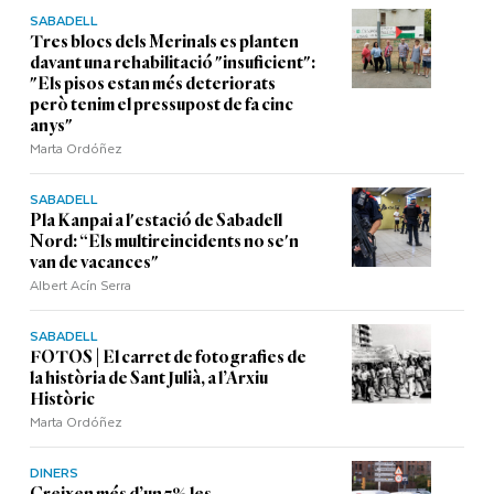
SABADELL
Tres blocs dels Merinals es planten
davant una rehabilitació "insuficient":
"Els pisos estan més deteriorats
però tenim el pressupost de fa cinc
anys"
Marta Ordóñez
SABADELL
Pla Kanpai a l'estació de Sabadell
Nord: “Els multireincidents no se'n
van de vacances"
Albert Acín Serra
SABADELL
FOTOS | El carret de fotografies de
la història de Sant Julià, a l’Arxiu
Històric
Marta Ordóñez
DINERS