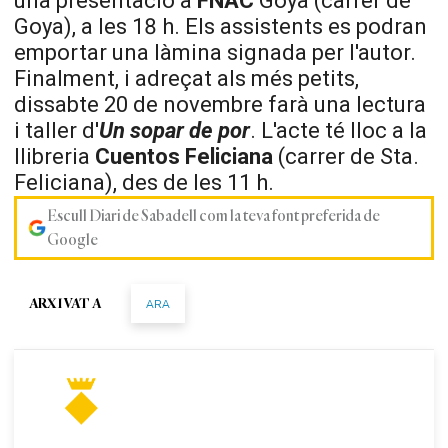
una presentació a
FNAC
Goya (carrer de
Goya), a les 18 h. Els assistents es podran
emportar una làmina signada per l'autor.
Finalment, i adreçat als més petits,
dissabte 20 de novembre farà una lectura
i taller d'
Un sopar de por
. L'acte té lloc a la
llibreria
Cuentos Feliciana
(carrer de Sta.
Feliciana), des de les 11 h.
Escull Diari de Sabadell com la teva font preferida de
Google
ARA
ARXIVAT A