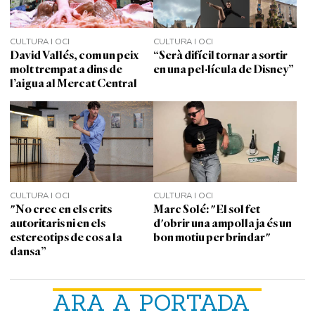
CULTURA I OCI
CULTURA I OCI
David Vallés, com un peix
“Serà difícil tornar a sortir
molt trempat a dins de
en una pel·lícula de Disney”
l’aigua al Mercat Central
CULTURA I OCI
CULTURA I OCI
"No crec en els crits
Marc Solé: "El sol fet
autoritaris ni en els
d'obrir una ampolla ja és un
estereotips de cos a la
bon motiu per brindar"
dansa”
ARA A PORTADA