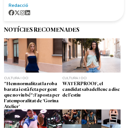
Redacció
NOTÍCIES RECOMENADES
CULTURA I OCI
CULTURA I OCI
"Hem normalitzat la roba
WATERPROOF, el
barata i està feta per gent
candidat sabadellenc a disc
que no viu bé": l'aposta per
de l’estiu
l'atemporalitat de 'Gorina
Atelier'