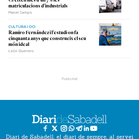
Creixen més d’un 7% les
matriculacions d’industrials
Manel Camps
CULTURA I OCI
Ramiro Fernández i l’estudi on fa
cinquanta anys que construeix el seu
món ideal
León Guerrero
Diari de Sabadell, el diari de sempre, al servei