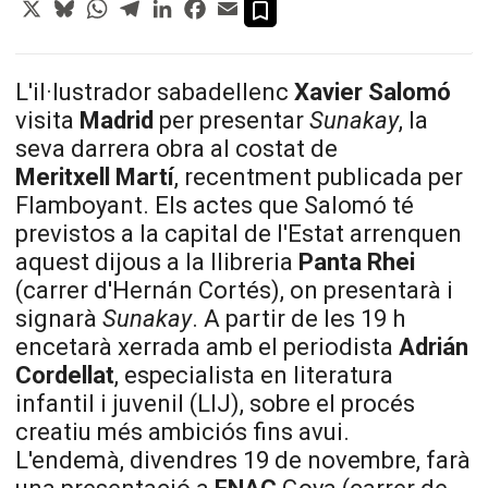
X
Bluesky
WhatsApp
Telegram
LinkedIn
Facebook
Email
L'il·lustrador sabadellenc
Xavier Salomó
visita
Madrid
per presentar
Sunakay
, la
seva darrera obra al costat de
Meritxell Martí
, recentment publicada per
Flamboyant. Els actes que Salomó té
previstos a la capital de l'Estat arrenquen
aquest dijous a la llibreria
Panta Rhei
(carrer d'Hernán Cortés), on presentarà i
signarà
Sunakay
. A partir de les 19 h
encetarà xerrada amb el periodista
Adrián
Cordellat
, especialista en literatura
infantil i juvenil (LIJ), sobre el procés
creatiu més ambiciós fins avui.
L'endemà, divendres 19 de novembre, farà