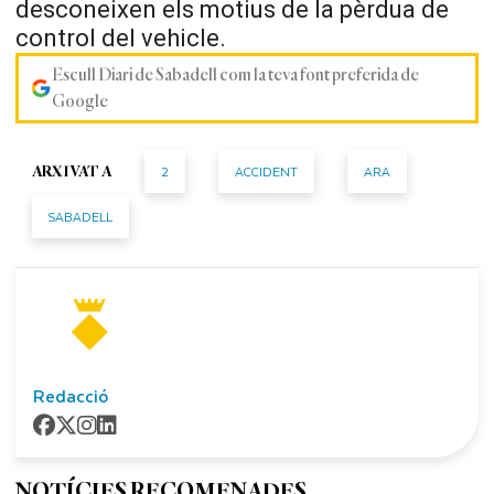
desconeixen els motius de la pèrdua de
control del vehicle.
Escull Diari de Sabadell com la teva font preferida de
Google
2
ACCIDENT
ARA
ARXIVAT A
SABADELL
Redacció
NOTÍCIES RECOMENADES