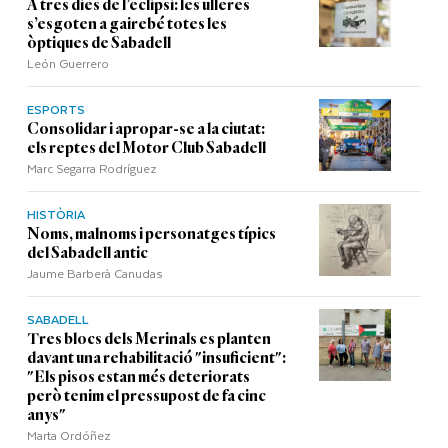
A tres dies de l’eclipsi: les ulleres
s’esgoten a gairebé totes les
òptiques de Sabadell
León Guerrero
ESPORTS
Consolidar i apropar-se a la ciutat:
els reptes del Motor Club Sabadell
Marc Segarra Rodríguez
HISTÒRIA
Noms, malnoms i personatges típics
del Sabadell antic
Jaume Barberà Canudas
SABADELL
Tres blocs dels Merinals es planten
davant una rehabilitació "insuficient":
"Els pisos estan més deteriorats
però tenim el pressupost de fa cinc
anys"
Marta Ordóñez