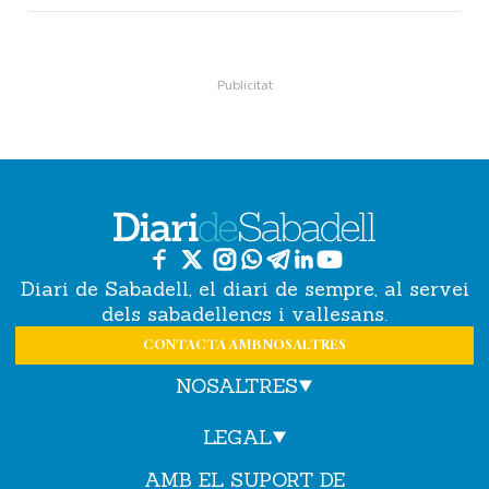
Diari de Sabadell, el diari de sempre, al servei
dels sabadellencs i vallesans.
CONTACTA AMB NOSALTRES
NOSALTRES
LEGAL
AMB EL SUPORT DE