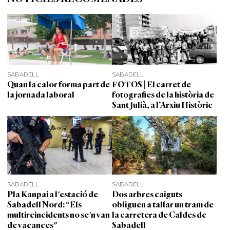
SABADELL
SABADELL
Quan la calor forma part de
FOTOS | El carret de
la jornada laboral
fotografies de la història de
Sant Julià, a l’Arxiu Històric
SABADELL
SABADELL
Pla Kanpai a l'estació de
Dos arbres caiguts
Sabadell Nord: “Els
obliguen a tallar un tram de
multireincidents no se'n van
la carretera de Caldes de
de vacances"
Sabadell