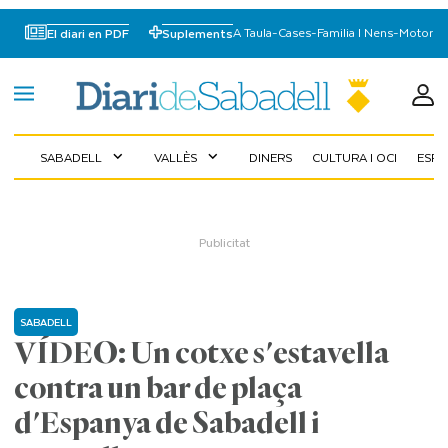
A Taula
-
Cases
-
Familia I Nens
-
Motor
El diari en PDF
Suplements
SABADELL
VALLÈS
DINERS
CULTURA I OCI
ESP
expand_more
expand_more
SABADELL
VÍDEO: Un cotxe s'estavella
contra un bar de plaça
d'Espanya de Sabadell i