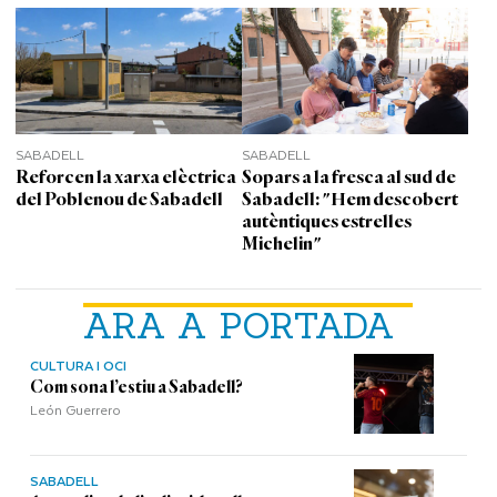
SABADELL
SABADELL
Reforcen la xarxa elèctrica
Sopars a la fresca al sud de
del Poblenou de Sabadell
Sabadell: "Hem descobert
autèntiques estrelles
Michelin"
ARA A PORTADA
CULTURA I OCI
Com sona l’estiu a Sabadell?
León Guerrero
SABADELL