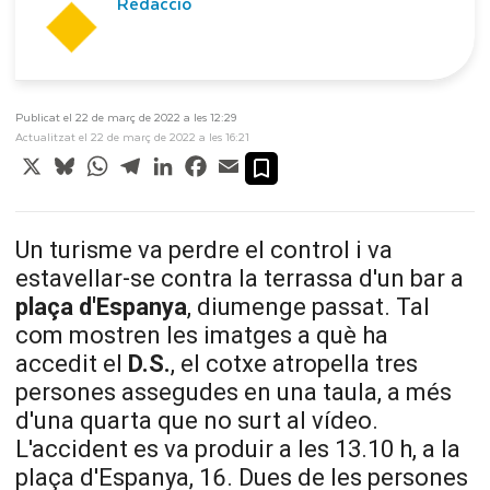
Redacció
Publicat el 22 de març de 2022 a les 12:29
Actualitzat el 22 de març de 2022 a les 16:21
X
Bluesky
WhatsApp
Telegram
LinkedIn
Facebook
Email
Un turisme va perdre el control i va
estavellar-se contra la terrassa d'un bar a
plaça d'Espanya
, diumenge passat. Tal
com mostren les imatges a què ha
accedit el
D.S.
, el cotxe atropella tres
persones assegudes en una taula, a més
d'una quarta que no surt al vídeo.
L'accident es va produir a les 13.10 h, a la
plaça d'Espanya, 16. Dues de les persones