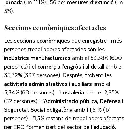
jornada
(un 11,1%) i 56 per
mesures d’extinció
(un
5%).
Seccions econòmiques afectades
Les
seccions econòmiques
que enregistren més
persones treballadores afectades són les
indústries manufactureres
amb el 53,38% (600
persones) i el
comerç a l’engròs i al detall
amb el
35,32% (397 persones). Després, trobem les
activitats administratives i auxiliars
amb el
5,34% (60 persones); l’
hostaleria
amb el 2,85%
(32 persones) i l’
Administració pública, Defensa i
Seguretat Social obligatòria
amb l’1,51% (17
persones). L’1,5% restant de treballadors afectats
per ERO formen part del sector de l’
educació,