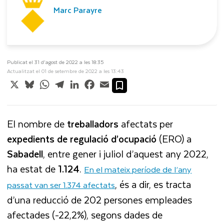
Marc Parayre
Publicat el 31 d’agost de 2022 a les 18:35
Actualitzat el 01 de setembre de 2022 a les 13:43
X
Bluesky
WhatsApp
Telegram
LinkedIn
Facebook
Email
El nombre de
treballadors
afectats per
expedients de regulació d’ocupació
(ERO) a
Sabadell
, entre gener i juliol d’aquest any 2022,
ha estat de
1.124
.
En el mateix període de l’any
, és a dir, es tracta
passat van ser 1.374 afectats
d’una reducció de 202 persones empleades
afectades (-22,2%), segons dades de