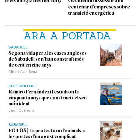
creix un 23% des del 2019
Occidental assessora un
centenar d’empreses sobre
transició energètica
ARA A PORTADA
SABADELL
Segona vida per a les cases angleses
de Sabadell: se n'han construït més
de cent en cinc anys
Albert Acín Serra
CULTURA I OCI
Ramiro Fernández i l’estudi on fa
cinquanta anys que construeix el seu
món ideal
León Guerrero
SABADELL
FOTOS | La protectora d'animals, a
les portes d’un agost complicat