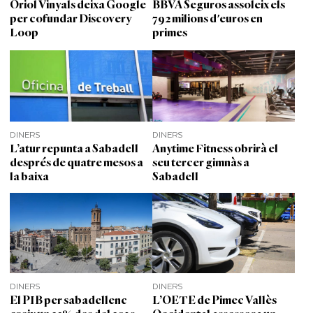
Oriol Vinyals deixa Google
BBVA Seguros assoleix els
per cofundar Discovery
792 milions d'euros en
Loop
primes
DINERS
DINERS
L’atur repunta a Sabadell
Anytime Fitness obrirà el
després de quatre mesos a
seu tercer gimnàs a
la baixa
Sabadell
DINERS
DINERS
El PIB per sabadellenc
L’OETE de Pimec Vallès