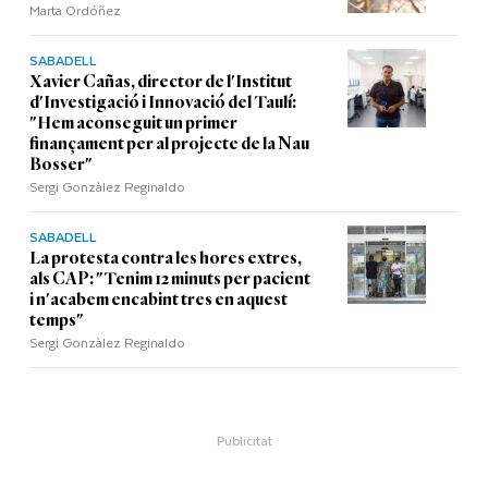
Marta Ordóñez
SABADELL
Xavier Cañas, director de l'Institut
d'Investigació i Innovació del Taulí:
"Hem aconseguit un primer
finançament per al projecte de la Nau
Bosser"
Sergi Gonzàlez Reginaldo
SABADELL
La protesta contra les hores extres,
als CAP: "Tenim 12 minuts per pacient
i n'acabem encabint tres en aquest
temps"
Sergi Gonzàlez Reginaldo