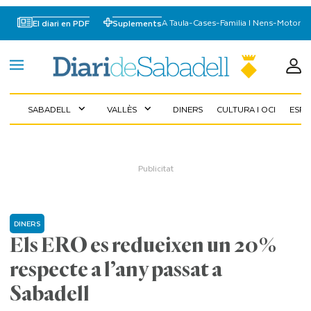
A Taula
-
Cases
-
Familia I Nens
-
Motor
El diari en PDF
Suplements
SABADELL
VALLÈS
DINERS
CULTURA I OCI
ESP
expand_more
expand_more
DINERS
Els ERO es redueixen un 20%
respecte a l’any passat a
Sabadell