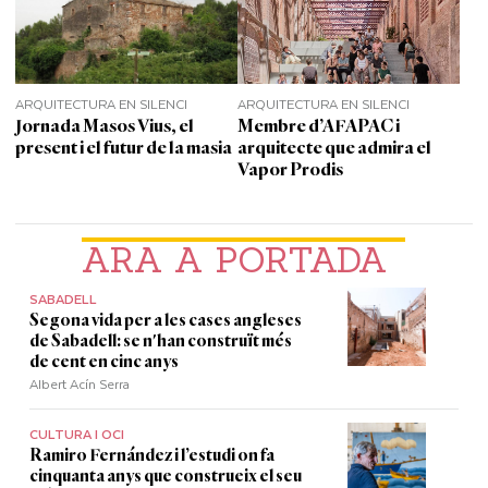
ARQUITECTURA EN SILENCI
ARQUITECTURA EN SILENCI
Jornada Masos Vius, el
Membre d’AFAPAC i
present i el futur de la masia
arquitecte que admira el
Vapor Prodis
ARA A PORTADA
SABADELL
Segona vida per a les cases angleses
de Sabadell: se n'han construït més
de cent en cinc anys
Albert Acín Serra
CULTURA I OCI
Ramiro Fernández i l’estudi on fa
cinquanta anys que construeix el seu