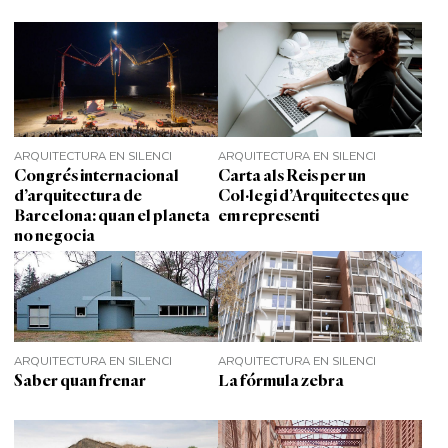
ARQUITECTURA EN SILENCI
ARQUITECTURA EN SILENCI
Congrés internacional
Carta als Reis per un
d’arquitectura de
Col·legi d’Arquitectes que
Barcelona: quan el planeta
em representi
no negocia
ARQUITECTURA EN SILENCI
ARQUITECTURA EN SILENCI
Saber quan frenar
La fórmula zebra