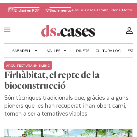
A Taula
-
Cases
-
Familia I Nens
-
Motor
El diari en PDF
Suplements
SABADELL
VALLÈS
DINERS
CULTURA I OCI
ESP
expand_more
expand_more
ARQUITECTURA EN SILENCI
Firhàbitat, el repte de la
bioconstrucció
Són tècniques tradicionals que, gràcies a alguns
pioners que les han recuperat i han obert camí,
tornen a ser alternatives viables