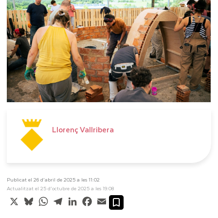
Llorenç Vallribera
Publicat el 26 d’abril de 2025 a les 11:02
Actualitzat el 25 d’octubre de 2025 a les 19:08
X
Bluesky
WhatsApp
Telegram
LinkedIn
Facebook
Email