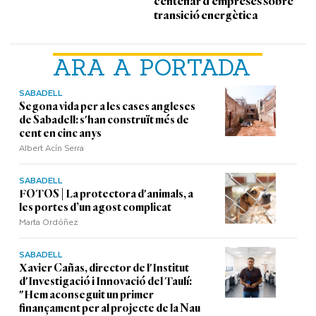
centenar d’empreses sobre
transició energètica
ARA A PORTADA
SABADELL
Segona vida per a les cases angleses
de Sabadell: s'han construït més de
cent en cinc anys
Albert Acín Serra
SABADELL
FOTOS | La protectora d'animals, a
les portes d’un agost complicat
Marta Ordóñez
SABADELL
Xavier Cañas, director de l'Institut
d'Investigació i Innovació del Taulí:
"Hem aconseguit un primer
finançament per al projecte de la Nau