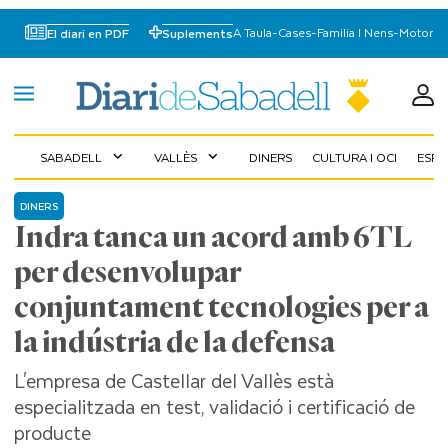
A Taula
-
Cases
-
Familia I Nens
-
Motor
El diari en PDF
Suplements
SABADELL
VALLÈS
DINERS
CULTURA I OCI
ESP
expand_more
expand_more
DINERS
Indra tanca un acord amb 6TL
per desenvolupar
conjuntament tecnologies per a
la indústria de la defensa
L'empresa de Castellar del Vallès està
especialitzada en test, validació i certificació de
producte