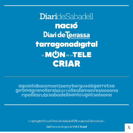
Copyright © 2026 Diari de Sabadell | Novapress Edicions S.L.
OA Cloud
Amb la tecnologia de
X