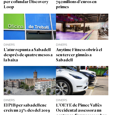
per cofundar Discovery
792 milions d'euros en
Loop
primes
DINERS
DINERS
L’atur repunta a Sabadell
Anytime Fitness obrirà el
després de quatre mesos a
seu tercer gimnàs a
la baixa
Sabadell
DINERS
DINERS
El PIB per sabadellenc
L’OETE de Pimec Vallès
creix un 23% des del 2019
Occidental assessora un