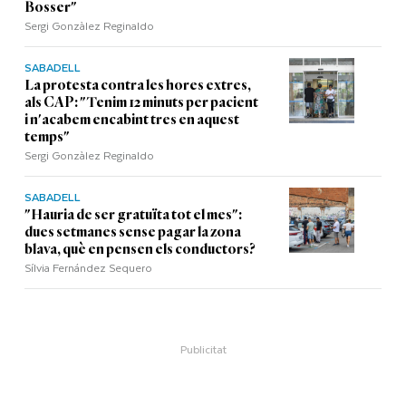
Bosser"
Sergi Gonzàlez Reginaldo
SABADELL
La protesta contra les hores extres,
als CAP: "Tenim 12 minuts per pacient
i n'acabem encabint tres en aquest
temps"
Sergi Gonzàlez Reginaldo
SABADELL
"Hauria de ser gratuïta tot el mes":
dues setmanes sense pagar la zona
blava, què en pensen els conductors?
Sílvia Fernández Sequero