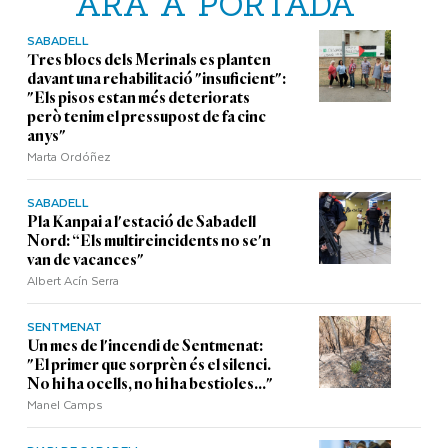
ARA A PORTADA
SABADELL
Tres blocs dels Merinals es planten
davant una rehabilitació "insuficient":
"Els pisos estan més deteriorats
però tenim el pressupost de fa cinc
anys"
Marta Ordóñez
SABADELL
Pla Kanpai a l'estació de Sabadell
Nord: “Els multireincidents no se'n
van de vacances"
Albert Acín Serra
SENTMENAT
Un mes de l'incendi de Sentmenat:
"El primer que sorprèn és el silenci.
No hi ha ocells, no hi ha bestioles..."
Manel Camps