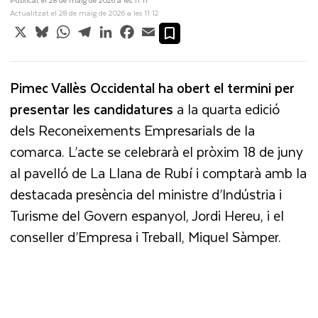
Actualitzat el 28 de maig de 2026 a les 11:12
X
Bluesky
WhatsApp
Telegram
LinkedIn
Facebook
Email
Pimec Vallès Occidental ha obert el termini per
presentar les candidatures
a la quarta edició
dels Reconeixements Empresarials de la
comarca. L’acte se celebrarà el pròxim 18 de juny
al pavelló de La Llana de Rubí i comptarà amb la
destacada presència del ministre d’Indústria i
Turisme del Govern espanyol, Jordi Hereu, i el
conseller d’Empresa i Treball, Miquel Sàmper.