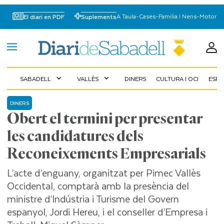
A Taula
-
Cases
-
Familia I Nens
-
Motor
El diari en PDF
Suplements
SABADELL
VALLÈS
DINERS
CULTURA I OCI
ESP
expand_more
expand_more
DINERS
Obert el termini per presentar
les candidatures dels
Reconeixements Empresarials
L’acte d’enguany, organitzat per Pimec Vallès
Occidental, comptarà amb la presència del
ministre d’Indústria i Turisme del Govern
espanyol, Jordi Hereu, i el conseller d’Empresa i