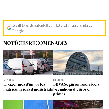
Escull Diari de Sabadell com la teva font preferida de
Google
NOTÍCIES RECOMENADES
DINERS
DINERS
Creixen més d’un 7% les
BBVA Seguros assoleix els
matriculacions d’industrials
792 milions d'euros en
primes