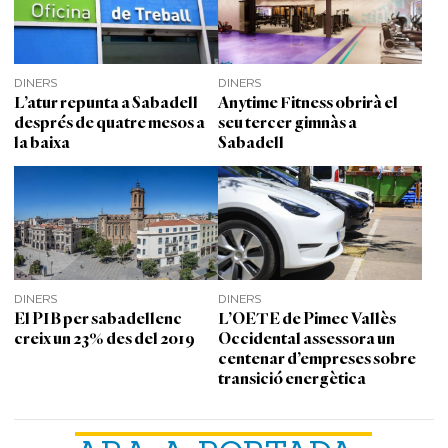
DINERS
DINERS
L’atur repunta a Sabadell
Anytime Fitness obrirà el
després de quatre mesos a
seu tercer gimnàs a
la baixa
Sabadell
DINERS
DINERS
El PIB per sabadellenc
L’OETE de Pimec Vallès
creix un 23% des del 2019
Occidental assessora un
centenar d’empreses sobre
transició energètica