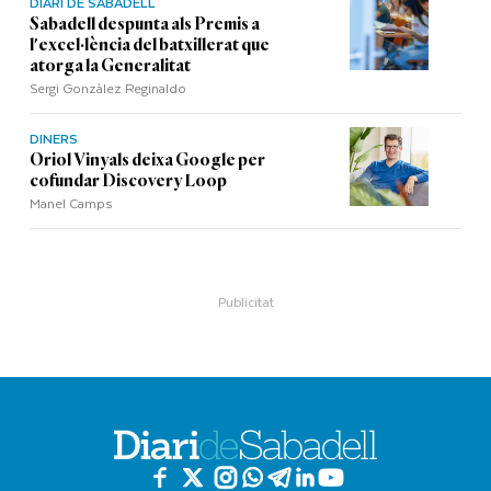
DIARI DE SABADELL
Sabadell despunta als Premis a
l'excel·lència del batxillerat que
atorga la Generalitat
Sergi Gonzàlez Reginaldo
DINERS
Oriol Vinyals deixa Google per
cofundar Discovery Loop
Manel Camps