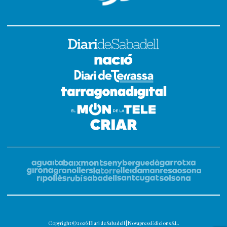
Copyright © 2026 Diari de Sabadell | Novapress Edicions S.L.