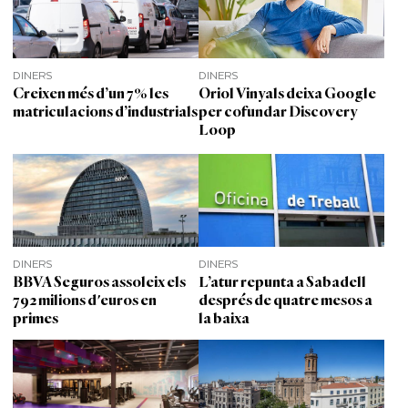
DINERS
DINERS
Creixen més d’un 7% les
Oriol Vinyals deixa Google
matriculacions d’industrials
per cofundar Discovery
Loop
DINERS
DINERS
BBVA Seguros assoleix els
L’atur repunta a Sabadell
792 milions d'euros en
després de quatre mesos a
primes
la baixa