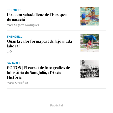
ESPORTS
L'accent sabadellenc de l'Europeu
de natació
Marc Segarra Rodríguez
SABADELL
Quan la calor forma part de la jornada
laboral
L.G.
SABADELL
FOTOS | El carret de fotografies de
la història de Sant Julià, a l’Arxiu
Històric
Marta Ordóñez