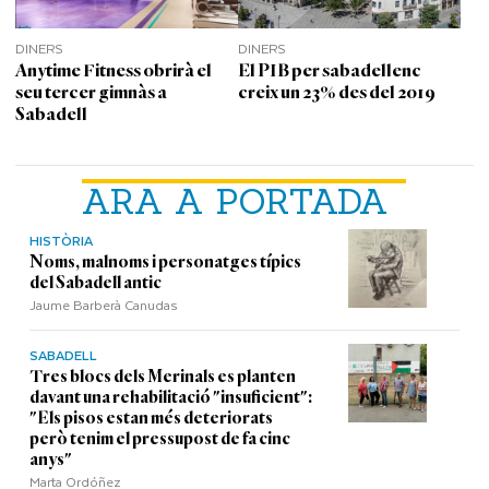
DINERS
DINERS
Anytime Fitness obrirà el
El PIB per sabadellenc
seu tercer gimnàs a
creix un 23% des del 2019
Sabadell
ARA A PORTADA
HISTÒRIA
Noms, malnoms i personatges típics
del Sabadell antic
Jaume Barberà Canudas
SABADELL
Tres blocs dels Merinals es planten
davant una rehabilitació "insuficient":
"Els pisos estan més deteriorats
però tenim el pressupost de fa cinc
anys"
Marta Ordóñez