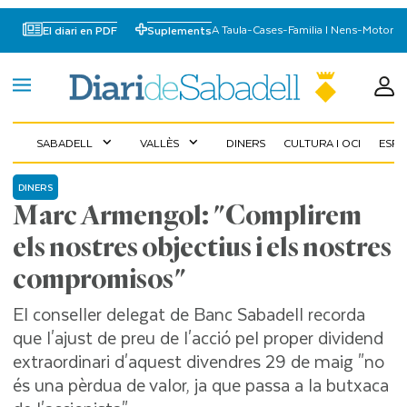
A Taula
-
Cases
-
Familia I Nens
-
Motor
El diari en PDF
Suplements
SABADELL
VALLÈS
DINERS
CULTURA I OCI
ESP
expand_more
expand_more
DINERS
Marc Armengol: "Complirem
els nostres objectius i els nostres
compromisos"
El conseller delegat de Banc Sabadell recorda
que l'ajust de preu de l'acció pel proper dividend
extraordinari d'aquest divendres 29 de maig "no
és una pèrdua de valor, ja que passa a la butxaca