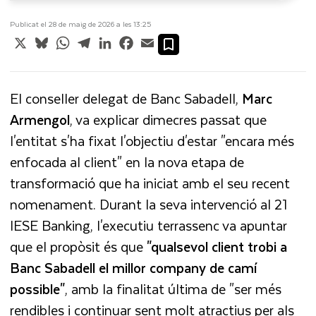
Publicat el 28 de maig de 2026 a les 13:25
X
Bluesky
WhatsApp
Telegram
LinkedIn
Facebook
Email
El conseller delegat de Banc Sabadell,
Marc
Armengol
, va explicar dimecres passat que
l'entitat s'ha fixat l'objectiu d'estar "encara més
enfocada al client" en la nova etapa de
transformació que ha iniciat amb el seu recent
nomenament. Durant la seva intervenció al 21
IESE Banking, l'executiu terrassenc va apuntar
que el propòsit és que
"qualsevol client trobi a
Banc Sabadell el millor company de camí
possible"
, amb la finalitat última de "ser més
rendibles i continuar sent molt atractius per als