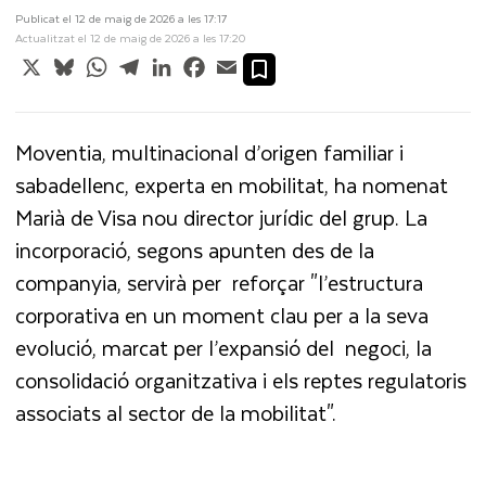
Publicat el 12 de maig de 2026 a les 17:17
Actualitzat el 12 de maig de 2026 a les 17:20
X
Bluesky
WhatsApp
Telegram
LinkedIn
Facebook
Email
Moventia, multinacional d’origen familiar i
sabadellenc, experta en mobilitat, ha nomenat
Marià de Visa nou director jurídic del grup. La
incorporació, segons apunten des de la
companyia, servirà per reforçar "l’estructura
corporativa en un moment clau per a la seva
evolució, marcat per l’expansió del negoci, la
consolidació organitzativa i els reptes regulatoris
associats al sector de la mobilitat".