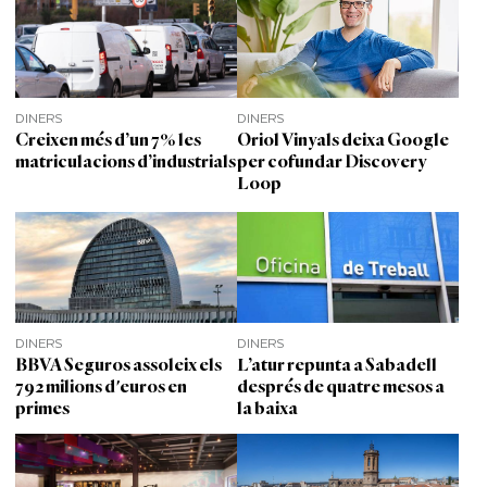
DINERS
DINERS
Creixen més d’un 7% les
Oriol Vinyals deixa Google
matriculacions d’industrials
per cofundar Discovery
Loop
DINERS
DINERS
BBVA Seguros assoleix els
L’atur repunta a Sabadell
792 milions d'euros en
després de quatre mesos a
primes
la baixa