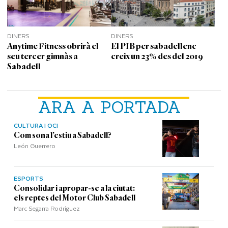
DINERS
DINERS
Anytime Fitness obrirà el
El PIB per sabadellenc
seu tercer gimnàs a
creix un 23% des del 2019
Sabadell
ARA A PORTADA
CULTURA I OCI
Com sona l’estiu a Sabadell?
León Guerrero
ESPORTS
Consolidar i apropar-se a la ciutat:
els reptes del Motor Club Sabadell
Marc Segarra Rodríguez