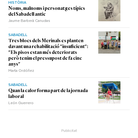
HISTÒRIA
Noms, malnoms i personatges típics
del Sabadell antic
Jaume Barberà Canudas
SABADELL
Tres blocs dels Merinals es planten
davant una rehabilitació "insuficient":
"Els pisos estan més deteriorats
però tenim el pressupost de fa cinc
anys"
Marta Ordóñez
SABADELL
Quan la calor forma part de la jornada
laboral
León Guerrero