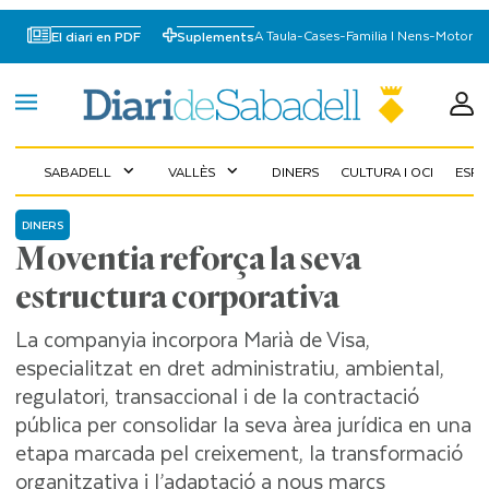
A Taula
-
Cases
-
Familia I Nens
-
Motor
El diari en PDF
Suplements
SABADELL
VALLÈS
DINERS
CULTURA I OCI
ESP
expand_more
expand_more
DINERS
Moventia reforça la seva
estructura corporativa
La companyia incorpora Marià de Visa,
especialitzat en dret administratiu, ambiental,
regulatori, transaccional i de la contractació
pública per consolidar la seva àrea jurídica en una
etapa marcada pel creixement, la transformació
organitzativa i l’adaptació a nous marcs