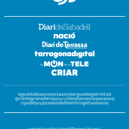
Copyright © 2026 Diari de Sabadell | Novapress Edicions S.L.