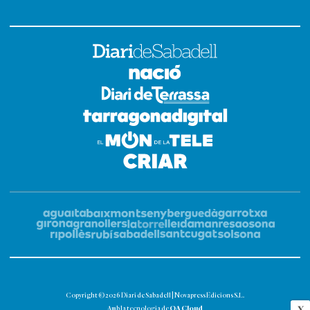
Copyright © 2026 Diari de Sabadell | Novapress Edicions S.L.
OA Cloud
X
Amb la tecnologia de