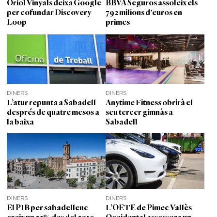
Oriol Vinyals deixa Google
BBVA Seguros assoleix els
per cofundar Discovery
792 milions d'euros en
Loop
primes
DINERS
DINERS
L’atur repunta a Sabadell
Anytime Fitness obrirà el
després de quatre mesos a
seu tercer gimnàs a
la baixa
Sabadell
DINERS
DINERS
El PIB per sabadellenc
L’OETE de Pimec Vallès