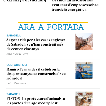
creix un 23% des del 2019
Occidental assessora un
centenar d’empreses sobre
transició energètica
ARA A PORTADA
SABADELL
Segona vida per a les cases angleses
de Sabadell: se n'han construït més
de cent en cinc anys
Albert Acín Serra
CULTURA I OCI
Ramiro Fernández i l’estudi on fa
cinquanta anys que construeix el seu
món ideal
León Guerrero
SABADELL
FOTOS | La protectora d'animals, a
les portes d’un agost complicat