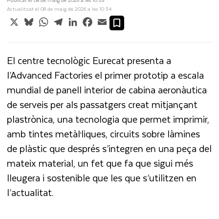
Actualitzat el 08 de maig de 2026 a les 10:34
X
Bluesky
WhatsApp
Telegram
LinkedIn
Facebook
Email
El centre tecnològic Eurecat presenta a
l’Advanced Factories el primer prototip a escala
mundial de panell interior de cabina aeronàutica
de serveis per als passatgers creat mitjançant
plastrònica, una tecnologia que permet imprimir,
amb tintes metàl·liques, circuits sobre làmines
de plàstic que després s’integren en una peça del
mateix material, un fet que fa que sigui més
lleugera i sostenible que les que s’utilitzen en
l’actualitat.