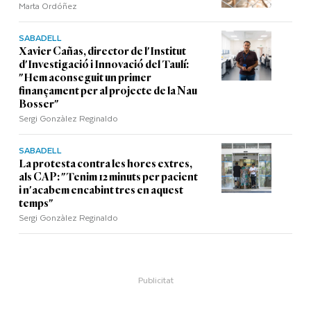
Marta Ordóñez
SABADELL
Xavier Cañas, director de l'Institut
d'Investigació i Innovació del Taulí:
"Hem aconseguit un primer
finançament per al projecte de la Nau
Bosser"
Sergi Gonzàlez Reginaldo
SABADELL
La protesta contra les hores extres,
als CAP: "Tenim 12 minuts per pacient
i n'acabem encabint tres en aquest
temps"
Sergi Gonzàlez Reginaldo