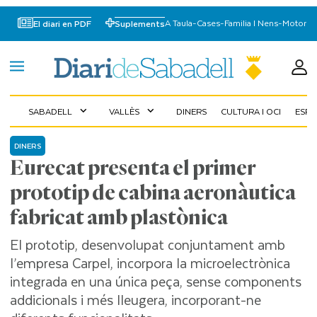
A Taula
-
Cases
-
Familia I Nens
-
Motor
El diari en PDF
Suplements
SABADELL
VALLÈS
DINERS
CULTURA I OCI
ESP
expand_more
expand_more
DINERS
Eurecat presenta el primer
prototip de cabina aeronàutica
fabricat amb plastònica
El prototip, desenvolupat conjuntament amb
l’empresa Carpel, incorpora la microelectrònica
integrada en una única peça, sense components
addicionals i més lleugera, incorporant-ne