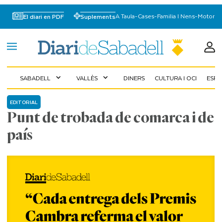
A Taula
-
Cases
-
Familia I Nens
-
Motor
El diari en PDF
Suplements
SABADELL
VALLÈS
DINERS
CULTURA I OCI
ESP
expand_more
expand_more
EDITORIAL
Punt de trobada de comarca i de
país