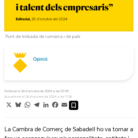
Punt de trobada de comarca i de país
Opinió
Publicat el 26 d’octubre de 2024 a les 07:00
Actualitzat el 26 d’octubre de 2024 a les 11:56
X
Bluesky
WhatsApp
Telegram
LinkedIn
Facebook
Email
La
Cambra de Comerç de Sabadell
ho va tornar a