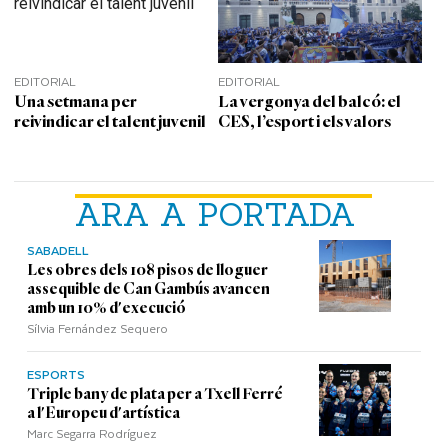
EDITORIAL
EDITORIAL
Una setmana per
La vergonya del balcó: el
reivindicar el talent juvenil
CES, l’esport i els valors
ARA A PORTADA
SABADELL
Les obres dels 108 pisos de lloguer
assequible de Can Gambús avancen
amb un 10% d'execució
Sílvia Fernández Sequero
ESPORTS
Triple bany de plata per a Txell Ferré
a l'Europeu d'artística
Marc Segarra Rodríguez