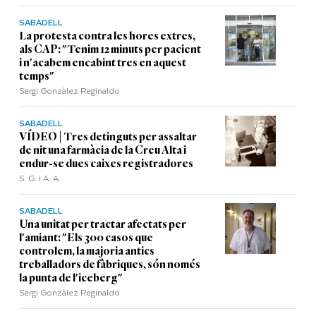
SABADELL
La protesta contra les hores extres,
als CAP: "Tenim 12 minuts per pacient
i n'acabem encabint tres en aquest
temps"
Sergi Gonzàlez Reginaldo
SABADELL
VÍDEO | Tres detinguts per assaltar
de nit una farmàcia de la Creu Alta i
endur-se dues caixes registradores
S. G. i A. A.
SABADELL
Una unitat per tractar afectats per
l'amiant: "Els 300 casos que
controlem, la majoria antics
treballadors de fàbriques, són només
la punta de l'iceberg"
Sergi Gonzàlez Reginaldo