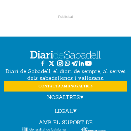
Diari de Sabadell, el diari de sempre, al servei
dels sabadellencs i vallesans.
CONTACTA AMB NOSALTRES
NOSALTRES
LEGAL
AMB EL SUPORT DE