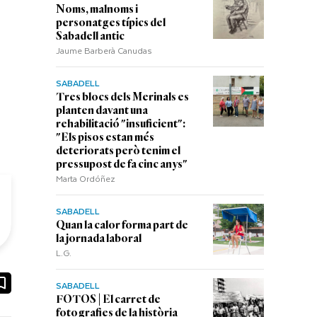
Noms, malnoms i
personatges típics del
Sabadell antic
Jaume Barberà Canudas
SABADELL
Tres blocs dels Merinals es
planten davant una
rehabilitació "insuficient":
"Els pisos estan més
deteriorats però tenim el
pressupost de fa cinc anys"
Marta Ordóñez
SABADELL
Quan la calor forma part de
la jornada laboral
L.G.
ook
ail
SABADELL
FOTOS | El carret de
fotografies de la història