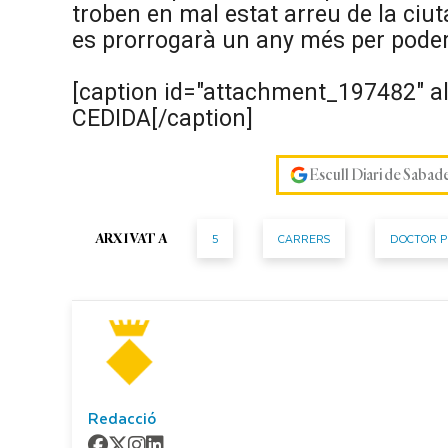
troben en mal estat arreu de la ciut
es prorrogarà un any més per poder
[caption id="attachment_197482" al
CEDIDA[/caption]
Escull Diari de Sabad
5
CARRERS
DOCTOR P
ARXIVAT A
Redacció