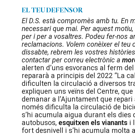
EL TEU DEFENSOR
El D.S. està compromès amb tu. En m
necessari que mai. Per aquest motiu
per i per a vosaltres
. Podeu fer-nos a
reclamacions. Volem conèixer el teu c
dissabte, rebrem les vostres històries
contactar per correu electrònic a
mor
alerten d’uns esvorancs al ferm del
repararà a principis del 2022 “La c
dificulten la circulació a diversos t
expliquen uns veïns del Centre, qu
demanar a l’Ajuntament que repari a
només dificulta la circulació de bic
s’hi acumula aigua durant els dies de
autobusos,
esquitxen els vianants
i 
fort desnivell i s’hi acumula molta 