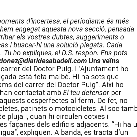
oments d’incertesa, el periodisme és més
, hem engegat aquesta nova secció, pensada
rribar els vostres dubtes, suggeriments o
as i buscar-hi una solució plegats. Cada
. Tu ho expliques, el D.S. respon. Ens pots
donez@diaridesabadell.com
Uns veïns
 carrer del Doctor Puig. L’Ajuntament ho
alçada està feta malbé. Hi ha sots que
rams del carrer del Doctor Puig”. Així ho
e han contactat amb
El teu defensor
per
quests desperfectes al ferm. De fet, no
icletes, patinets o motocicletes. Al soc tam
 pluja i, quan hi circulen cotxes i
les façanes dels edificis adjacents. “Hi ha 
aigua”, expliquen. A banda, es tracta d’un