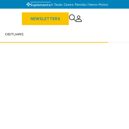
A Taula
-
Cases
-
Familia I Nens
-
Motor
Suplements
NEWSLETTERS
OBITUARIS