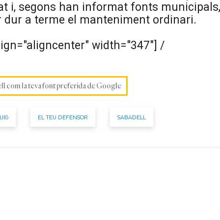
at i, segons han informat fonts municipals
 dur a terme el manteniment ordinari.
ign="aligncenter" width="347"]
/
ell com la teva font preferida de Google
UIG
EL TEU DEFENSOR
SABADELL