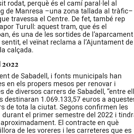
t rodat, perquè és el camí paral·lel al
ig de Manresa –una zona tallada al tràfic– 
que travessa el Centre. De fet, també rep
apor Turull: aquest tram, que és el
an, és una de les sortides de l’aparcament
sentit, el veïnat reclama a l’Ajuntament de
la calçada.
l 2022
ent de Sabadell, i fonts municipals han
es en els propers mesos per renovar i
s de diversos carrers de Sabadell, “entre el
 es destinaran 1.069.133,57 euros a aqueste
rs de tota la ciutat. Segons confirmen les
n durant el primer semestre del 2022 i tind
, aproximadament. El contracte en què
lora de les voreres i les carreteres que es