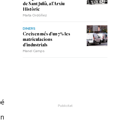
de Sant Julià, a l’Arxiu
Històric
Marta Ordóñez
DINERS
Creixen més d’un 7% les
matriculacions
d’industrials
Manel Camps
bé
un