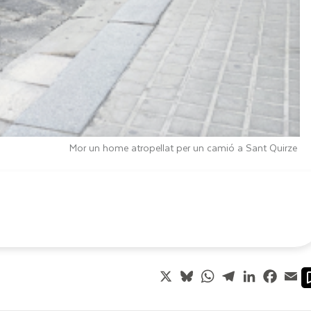
Mor un home atropellat per un camió a Sant Quirze
X
Bluesky
WhatsApp
Telegram
LinkedIn
Faceb
Em