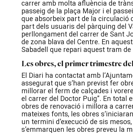
carrer amb molta afluència de trànsi
passeig de la plaça Major i el passe
que absorbeix part de la circulació 
part dels usuaris del pàrquing del V
perllongament del carrer de Sant Jo
de zona blava del Centre. En aquest 
Sabadell que repari aquest tram de 
Les obres, el primer trimestre de
El Diari ha contactat amb l’Ajuntam
assegurat que s’han previst fer obr
millorar el ferm de calçades i vorere
el carrer del Doctor Puig”. En total
obres de renovació i millora a carre
mateixes fonts, les obres s’iniciara
un termini d’execució de sis mesos
s’emmarquen les obres preveu la mil