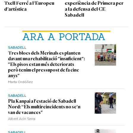
Txell Ferré a l'Europeu
experiència de Primera per
d'artística
a la defensa del CE
Sabadell
ARA A PORTADA
SABADELL
Tres blocs dels Merinals es planten
davant una rehabilitació "insuficient":
"Els pisos estan més deteriorats
però tenim el pressupost de fa cinc
anys"
Marta Ordóñez
SABADELL
Pla Kanpai a l'estació de Sabadell
Nord: “Els multireincidents no se'n
van de vacances"
Albert Acín Serra
SABADELL