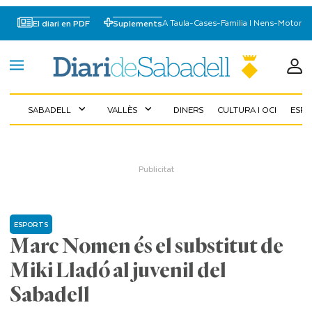
A Taula
-
Cases
-
Familia I Nens
-
Motor
El diari en PDF
Suplements
SABADELL
VALLÈS
DINERS
CULTURA I OCI
ESP
expand_more
expand_more
ESPORTS
Marc Nomen és el substitut de
Miki Lladó al juvenil del
Sabadell