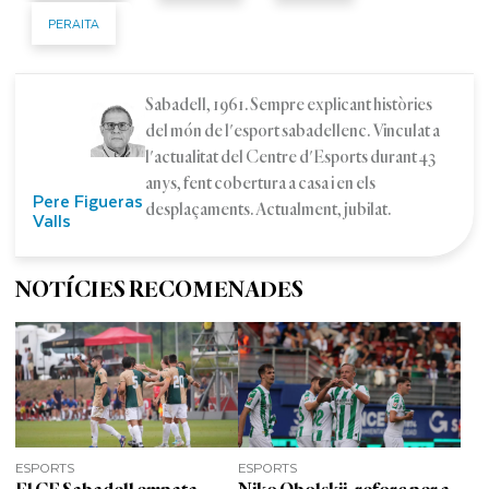
PERAITA
Sabadell, 1961. Sempre explicant històries
del món de l'esport sabadellenc. Vinculat a
l'actualitat del Centre d'Esports durant 43
anys, fent cobertura a casa i en els
Pere Figueras
desplaçaments. Actualment, jubilat.
Valls
NOTÍCIES RECOMENADES
ESPORTS
ESPORTS