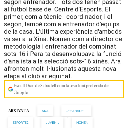
segon entrenador. Tots dos tenen passat
al futbol base del Centre d'Esports. El
primer, com a tècnic i coordinador, i el
segon, també com a entrenador d'equips
de la casa. L'última experiència d'ambdós
va ser a la Xina. Nomen com a director de
metodologia i entrenador del combinat
sots-16 i
Peraita
desenvolupava la funció
d'analista a la selecció sots-16 xinès. Ara
afronten molt il·lusionats aquesta nova
etapa al club arlequinat.
Escull Diari de Sabadell com la teva font preferida de
Google
ARA
CE SABADELL
ARXIVAT A
ESPORTS2
JUVENIL
NOMEN