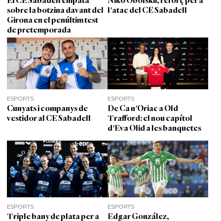
El CE Sabadell empata
Niko Obolskii, reforç per a
sobre la botzina davant del
l'atac del CE Sabadell
Girona en el penúltim test
de pretemporada
ESPORTS
ESPORTS
Cunyats i companys de
De Ca n'Oriac a Old
vestidor al CE Sabadell
Trafford: el nou capítol
d'Eva Olid a les banquetes
ESPORTS
ESPORTS
Triple bany de plata per a
Edgar González,