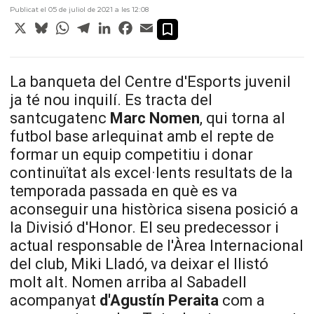
Publicat el 05 de juliol de 2021 a les 12:08
X
Bluesky
WhatsApp
Telegram
LinkedIn
Facebook
Email
La banqueta del Centre d'Esports juvenil
ja té nou inquilí. Es tracta del
santcugatenc
Marc Nomen
, qui torna al
futbol base arlequinat amb el repte de
formar un equip competitiu i donar
continuïtat als excel·lents resultats de la
temporada passada en què es va
aconseguir una històrica sisena posició a
la Divisió d'Honor. El seu predecessor i
actual responsable de l'Àrea Internacional
del club,
Miki
Lladó, va deixar el llistó
molt alt. Nomen
arriba
al Sabadell
acompanyat
d'
Agustín
Peraita
com a