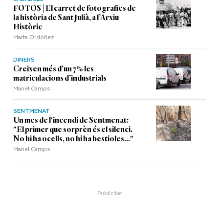
FOTOS | El carret de fotografies de
la història de Sant Julià, a l’Arxiu
Històric
Marta Ordóñez
DINERS
Creixen més d’un 7% les
matriculacions d’industrials
Manel Camps
SENTMENAT
Un mes de l'incendi de Sentmenat:
"El primer que sorprèn és el silenci.
No hi ha ocells, no hi ha bestioles..."
Manel Camps