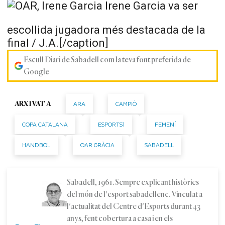
Irene Garcia va ser
escollida jugadora més destacada de la
final / J.A.[/caption]
Escull Diari de Sabadell com la teva font preferida de
Google
ARA
CAMPIÓ
ARXIVAT A
COPA CATALANA
ESPORTS1
FEMENÍ
HANDBOL
OAR GRÀCIA
SABADELL
Sabadell, 1961. Sempre explicant històries
del món de l'esport sabadellenc. Vinculat a
l'actualitat del Centre d'Esports durant 43
anys, fent cobertura a casa i en els