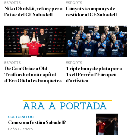
ESPORTS
ESPORTS
Niko Obolskii, reforç per a
Cunyats i companys de
l'atac del CE Sabadell
vestidor al CE Sabadell
ESPORTS
ESPORTS
De Ca n'Oriac a Old
Triple bany de plata per a
Trafford: el nou capítol
Txell Ferré a l'Europeu
d'Eva Olid a les banquetes
d'artística
ARA A PORTADA
CULTURA I OCI
Com sona l’estiu a Sabadell?
León Guerrero