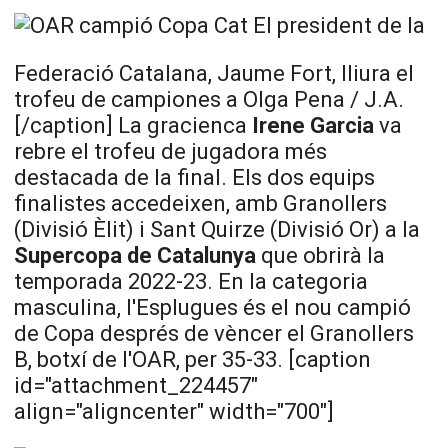
El president de la
Federació Catalana, Jaume Fort, lliura el
trofeu de campiones a Olga Pena / J.A.
[/caption] La gracienca
Irene Garcia
va
rebre el trofeu de jugadora més
destacada de la final. Els dos equips
finalistes accedeixen, amb Granollers
(Divisió
Èlit
) i Sant
Quirze
(Divisió Or) a la
Supercopa de Catalunya
que obrirà la
temporada 2022-23. En la categoria
masculina, l'Esplugues és el nou campió
de Copa després de vèncer el Granollers
B, botxí de l'
OAR
, per 35-33. [caption
id="attachment_224457"
align="aligncenter" width="700"]