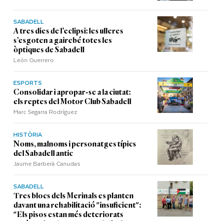
SABADELL
A tres dies de l’eclipsi: les ulleres
s’esgoten a gairebé totes les
òptiques de Sabadell
León Guerrero
ESPORTS
Consolidar i apropar-se a la ciutat:
els reptes del Motor Club Sabadell
Marc Segarra Rodríguez
HISTÒRIA
Noms, malnoms i personatges típics
del Sabadell antic
Jaume Barberà Canudas
SABADELL
Tres blocs dels Merinals es planten
davant una rehabilitació "insuficient":
"Els pisos estan més deteriorats