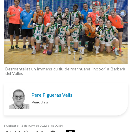
Desmantellat un immens cultiu de marihuana ‘indoor’ a Barberà
del Vallès
Pere Figueras Valls
Periodista
Publicat el 13 de juny de 2022 a les 00:54
X
Bluesky
WhatsApp
Telegram
LinkedIn
Facebook
Email