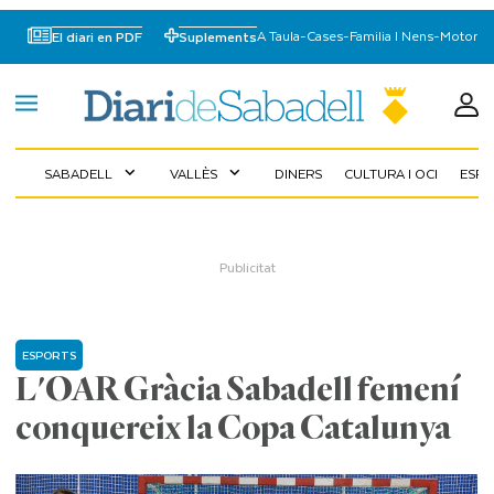
A Taula
-
Cases
-
Familia I Nens
-
Motor
El diari en PDF
Suplements
SABADELL
VALLÈS
DINERS
CULTURA I OCI
ESP
expand_more
expand_more
ESPORTS
L'OAR Gràcia Sabadell femení
conquereix la Copa Catalunya