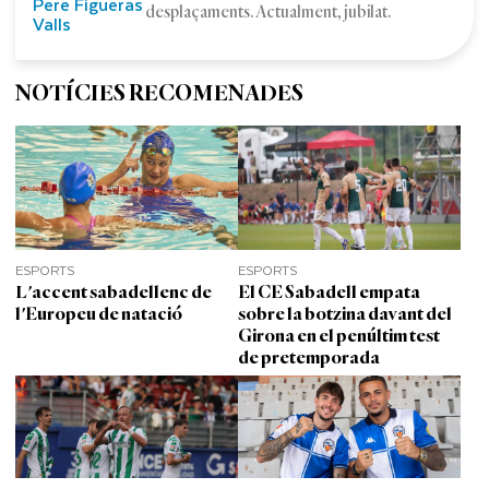
Pere Figueras
desplaçaments. Actualment, jubilat.
Valls
NOTÍCIES RECOMENADES
ESPORTS
ESPORTS
L'accent sabadellenc de
El CE Sabadell empata
l'Europeu de natació
sobre la botzina davant del
Girona en el penúltim test
de pretemporada