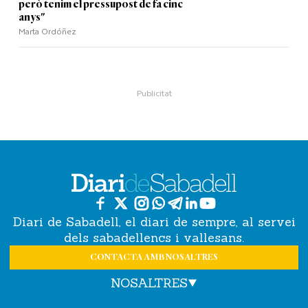
però tenim el pressupost de fa cinc
anys"
Marta Ordóñez
Diari de Sabadell, el diari de sempre, al servei
dels sabadellencs i vallesans.
CONTACTA AMB NOSALTRES
NOSALTRES