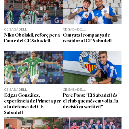
CE SABADELL
CE SABADELL
Niko Obolskii, reforç per a
Cunyats i companys de
l'atac del CE Sabadell
vestidor al CE Sabadell
CE SABADELL
CE SABADELL
Edgar González,
Pere Pons: "El Sabadell és
experiència de Primera per
el club que més em volia, la
a la defensa del CE
decisió va ser fàcil"
Sabadell