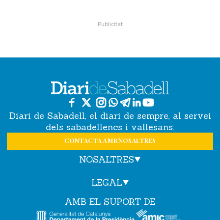
Diari de Sabadell, el diari de sempre, al servei
dels sabadellencs i vallesans.
CONTACTA AMB NOSALTRES
NOSALTRES
LEGAL
AMB EL SUPORT DE