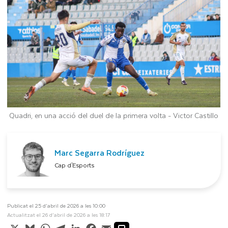
Quadri, en una acció del duel de la primera volta -
Victor Castillo
Marc Segarra Rodríguez
Cap d'Esports
Publicat el 25 d’abril de 2026 a les 10:00
Actualitzat el 26 d’abril de 2026 a les 18:17
X
Bluesky
WhatsApp
Telegram
LinkedIn
Facebook
Email