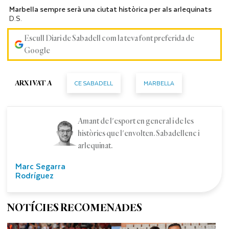
Marbella sempre serà una ciutat històrica per als arlequinats
D.S.
Escull Diari de Sabadell com la teva font preferida de
Google
CE SABADELL
MARBELLA
ARXIVAT A
Amant de l'esport en general i de les
històries que l'envolten. Sabadellenc i
arlequinat.
Marc Segarra
Rodríguez
NOTÍCIES RECOMENADES