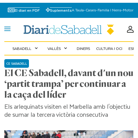
A Taula
-
Cases
-
Familia I Nens
-
Motor
El diari en PDF
Suplements
SABADELL
VALLÈS
DINERS
CULTURA I OCI
ESP
expand_more
expand_more
CE SABADELL
El CE Sabadell, davant d'un nou
‘partit trampa’ per continuar a
la caça del líder
Els arlequinats visiten el Marbella amb l'objectiu
de sumar la tercera victòria consecutiva