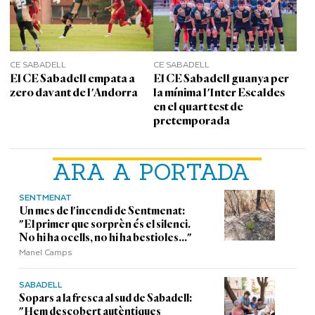
CE SABADELL
CE SABADELL
El CE Sabadell empata a
El CE Sabadell guanya per
zero davant de l'Andorra
la mínima l'Inter Escaldes
en el quart test de
pretemporada
ARA A PORTADA
SENTMENAT
Un mes de l'incendi de Sentmenat:
"El primer que sorprèn és el silenci.
No hi ha ocells, no hi ha bestioles..."
Manel Camps
SABADELL
Sopars a la fresca al sud de Sabadell:
"Hem descobert autèntiques