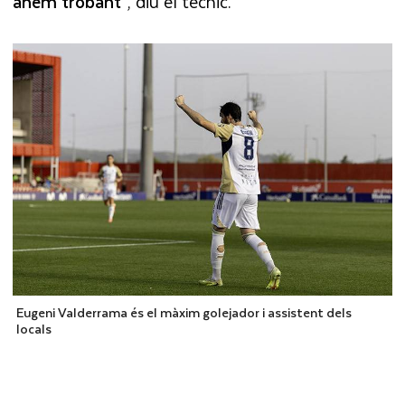
anem trobant"
, diu el tècnic.
Eugeni Valderrama és el màxim golejador i assistent dels
locals