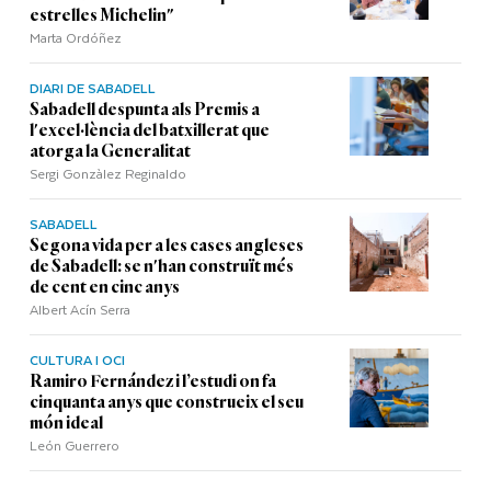
estrelles Michelin"
Marta Ordóñez
DIARI DE SABADELL
Sabadell despunta als Premis a
l'excel·lència del batxillerat que
atorga la Generalitat
Sergi Gonzàlez Reginaldo
SABADELL
Segona vida per a les cases angleses
de Sabadell: se n'han construït més
de cent en cinc anys
Albert Acín Serra
CULTURA I OCI
Ramiro Fernández i l’estudi on fa
cinquanta anys que construeix el seu
món ideal
León Guerrero