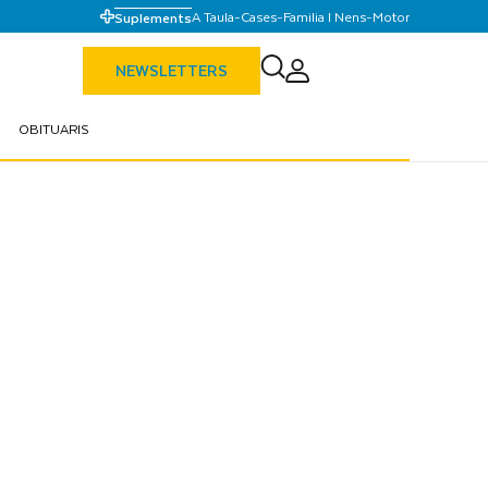
A Taula
-
Cases
-
Familia I Nens
-
Motor
Suplements
NEWSLETTERS
OBITUARIS