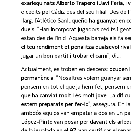
exarlequinats Alberto Trapero i Javi Feria, i
o cedits pel Cádiz des del seu filial. Des d
llarg, l'Atlético Sanluqueño
ha guanyat en co
duels
. "Han incorporat jugadors cedits i ge
estan des de l’inici. Aquesta barreja els fa s
el teu rendiment et penalitza qualsevol riva
jugar un bon partit i trobar el camí"
, diu.
Actualment, es troben en descens:
ocupen l
permanència
. "Nosaltres volem guanyar sem
pensem en tot el que ja hem fet, pensem e
que ha canviat molt i és molt jove. La dific
estem preparats per fer-lo"
, assegura. En l
ambdós equips van empatar a dos en un part
López-Pinto van posar per davant els arlequin
de la igualada en el 97, van certificar el rep