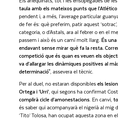
Els arlequinats, tot i les ensopegades de le
taula amb els mateixos punts que l’Atlético
pendent i, a més, l’average particular guan
de fer és: què preferim, patir aquest ‘sotrac’
categoria, o d’Astals, ara al febrer o en el 
passem i això és un camí molt llarg.
És una 
endavant sense mirar què fa la resta. Corre
competició que és quan es veuen els objecti
va d’allargar les dinàmiques positives al mà
determinació"
, assevera el tècnic.
Per al duel, no estaran disponibles
els lesio
Ortega i ‘Urri’
, qui segons ha confirmat Costa
complirà cicle d’amonestacions
. En canvi,
to
és saber qui acompanyarà el nigerià al mig del
‘Tito’ Tolosa, han ocupat aquesta zona en e