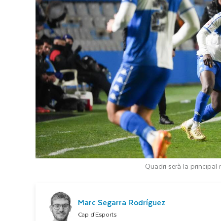
Quadri serà la principa
Marc Segarra Rodríguez
Cap d'Esports