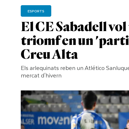
ESPORTS
El CE Sabadell vol 
triomf en un 'part
Creu Alta
Els arlequinats reben un Atlético Sanluqu
mercat d'hivern