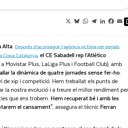
X
Bluesky
WhatsApp
Telegram
LinkedIn
Faceb
Em
u Alta
.
Després d’aconseguir l’agònica victòria per penals
,
el CE Sabadell rep l’Atlético
 la Copa Catalunya
e a Movistar Plus, LaLiga Plus i Football Club), amb
allar la dinàmica de quatre jornades sense fer-ho
.
i de xip i competició. Hem treballat els punts de
r la nostra evolució i a treure el millor rendiment pe
cies que ens trobem.
Hem recuperat bé i amb les
notarem el cansament"
, assegura el tècnic
Ferran