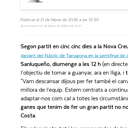
Publicat el 21 de febrer de 2026 a les 10:30
Actualitzat el 21 de febrer de 2026 a les 10:31
Segon partit en cinc cinc dies a la Nova Cre
davant del Nàstic de Tarragona en la semifinal de
Sanluqueño, diumenge a les 12 h
(en direct
l’objectiu de tornar a guanyar, ara en lliga, i
t
"Vam descansar dijous per fer també el canv
millora de l’equip. Estem centrats a continua
adaptar-nos com cal a totes les circumstàn
ganes que tenim de fer un gran partit no 
Costa
.