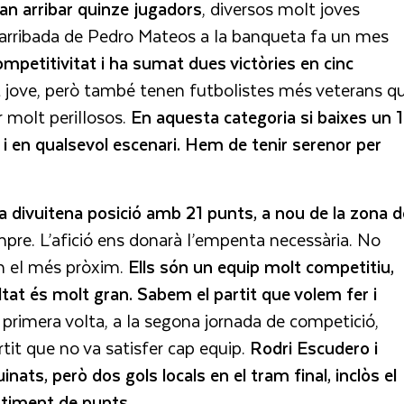
 van arribar quinze jugadors
, diversos molt joves
e l’arribada de Pedro Mateos a la banqueta fa un mes
mpetitivitat i ha sumat dues victòries en cinc
nt jove, però també tenen futbolistes més veterans q
er molt perillosos.
En aquesta categoria si baixes un 
l i en qualsevol escenari. Hem de tenir serenor per
a divuitena posició amb 21 punts, a nou de la zona d
pre. L’afició ens donarà l’empenta necessària. No
n el més pròxim.
Ells són un equip molt competitiu,
ultat és molt gran. Sabem el partit que volem fer i
a primera volta, a la segona jornada de competició,
it que no va satisfer cap equip.
Rodri Escudero i
ats, però dos gols locals en el tram final, inclòs el
artiment de punts.