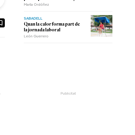
Marta Ordóñez
SABADELL
ook
ail
Quan la calor forma part de
la jornada laboral
León Guerrero
r