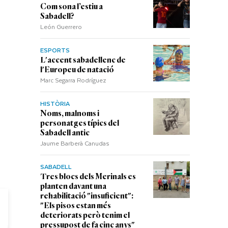
Com sona l’estiu a
Sabadell?
León Guerrero
ESPORTS
L'accent sabadellenc de
l'Europeu de natació
Marc Segarra Rodríguez
HISTÒRIA
Noms, malnoms i
personatges típics del
Sabadell antic
Jaume Barberà Canudas
SABADELL
Tres blocs dels Merinals es
planten davant una
rehabilitació "insuficient":
"Els pisos estan més
deteriorats però tenim el
pressupost de fa cinc anys"