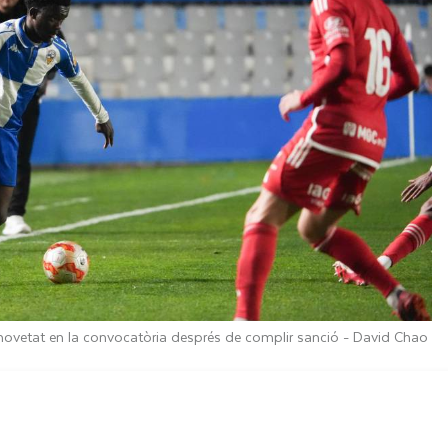
l novetat en la convocatòria després de complir sanció -
David Chao