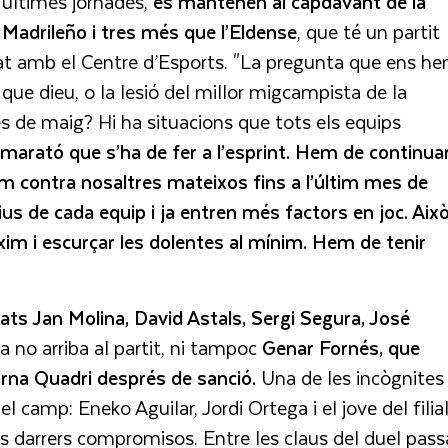
s últimes jornades,
es mantenen al capdavant de la
 Madrileño i tres més que l’Eldense
, que té un partit
yat amb el Centre d’Esports. "La pregunta que ens h
, que dieu, o la lesió del millor migcampista de la
mes de maig? Hi ha situacions que tots els equips
marató que s’ha de fer a l’esprint. Hem de continua
m contra nosaltres mateixos fins a l’últim mes de
us de cada equip i ja entren més factors en joc. Aix
xim i escurçar les dolentes al mínim. Hem de tenir
nats Jan Molina, David Astals, Sergi Segura, José
 no arriba al partit, ni tampoc
Genar Fornés, que
rna Quadri després de sanció.
Una de les incògnites
 camp: Eneko Aguilar, Jordi Ortega i el jove del filial
ls darrers compromisos. Entre les claus del duel pass