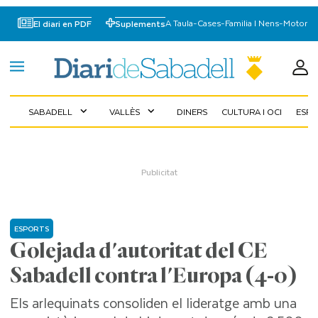
A Taula
-
Cases
-
Familia I Nens
-
Motor
El diari en PDF
Suplements
SABADELL
VALLÈS
DINERS
CULTURA I OCI
ESP
expand_more
expand_more
ESPORTS
Golejada d'autoritat del CE
Sabadell contra l'Europa (4-0)
Els arlequinats consoliden el lideratge amb una