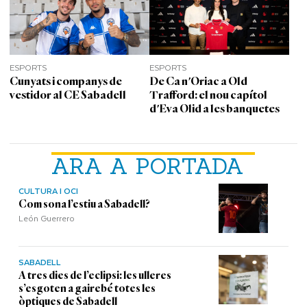
ESPORTS
ESPORTS
Cunyats i companys de
De Ca n'Oriac a Old
vestidor al CE Sabadell
Trafford: el nou capítol
d'Eva Olid a les banquetes
ARA A PORTADA
CULTURA I OCI
Com sona l’estiu a Sabadell?
León Guerrero
SABADELL
A tres dies de l’eclipsi: les ulleres
s’esgoten a gairebé totes les
òptiques de Sabadell