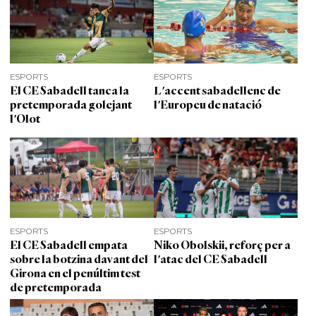
ESPORTS
ESPORTS
El CE Sabadell tanca la
L'accent sabadellenc de
pretemporada golejant
l'Europeu de natació
l'Olot
ESPORTS
ESPORTS
El CE Sabadell empata
Niko Obolskii, reforç per a
sobre la botzina davant del
l'atac del CE Sabadell
Girona en el penúltim test
de pretemporada