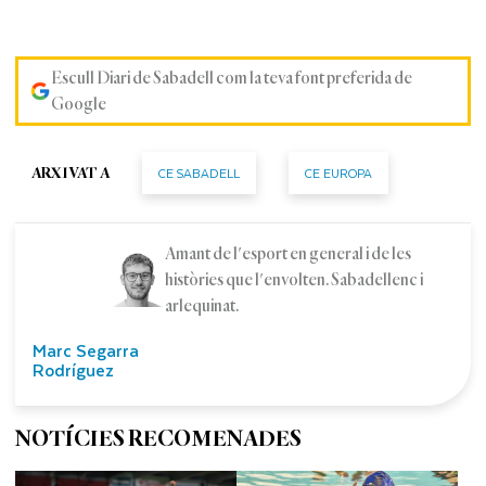
Escull Diari de Sabadell com la teva font preferida de
Google
CE SABADELL
CE EUROPA
ARXIVAT A
Amant de l'esport en general i de les
històries que l'envolten. Sabadellenc i
arlequinat.
Marc Segarra
Rodríguez
NOTÍCIES RECOMENADES