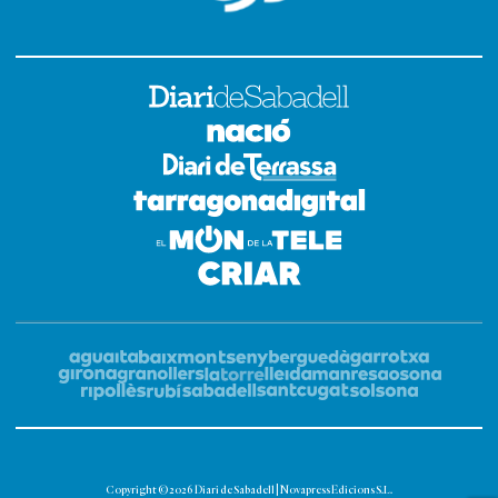
Copyright © 2026 Diari de Sabadell | Novapress Edicions S.L.