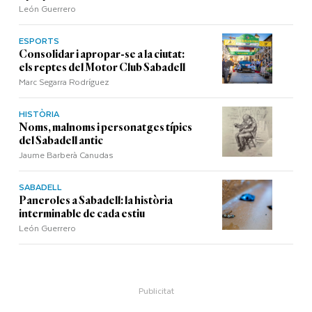
León Guerrero
ESPORTS
Consolidar i apropar-se a la ciutat:
els reptes del Motor Club Sabadell
Marc Segarra Rodríguez
HISTÒRIA
Noms, malnoms i personatges típics
del Sabadell antic
Jaume Barberà Canudas
SABADELL
Paneroles a Sabadell: la història
interminable de cada estiu
León Guerrero