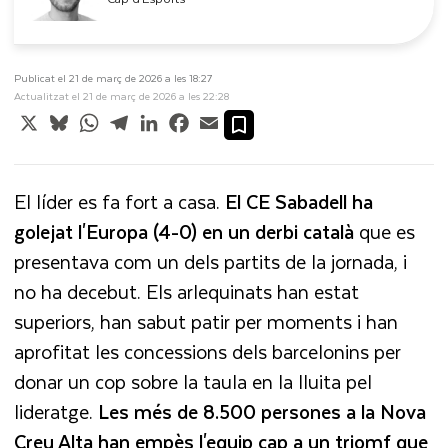
Publicat el 21 de març de 2026 a les 18:27
Actualitzat el 21 de març de 2026 a les 22:28
X
Bluesky
WhatsApp
Telegram
LinkedIn
Facebook
Email
El líder es fa fort a casa.
El CE Sabadell ha
golejat l'Europa (4-0) en un derbi català
que es
presentava com un dels partits de la jornada, i
no ha decebut. Els arlequinats han estat
superiors, han sabut patir per moments i han
aprofitat les concessions dels barcelonins per
donar un cop sobre la taula en la lluita pel
lideratge.
Les més de 8.500 persones a la Nova
Creu Alta han empès l'equip cap a un triomf que