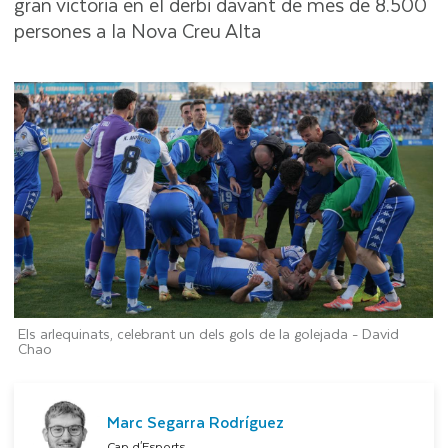
gran victòria en el derbi davant de més de 8.500
persones a la Nova Creu Alta
Els arlequinats, celebrant un dels gols de la golejada -
David
Chao
Marc Segarra Rodríguez
Cap d'Esports