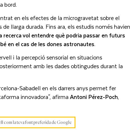
a bord.
entrat en els efectes de la microgravetat sobre el
 de llarga durada. Fins ara, els estudis només havie
la recerca vol entendre què podria passar en futurs
mbé en el cas de les dones astronautes
.
rvell i la percepció sensorial en situacions
 posteriorment amb les dades obtingudes durant la
rcelona-Sabadell en els darrers anys permet fer
taforma innovadora", afirma
Antoni Pérez-Poch
,
ell com la teva font preferida de Google