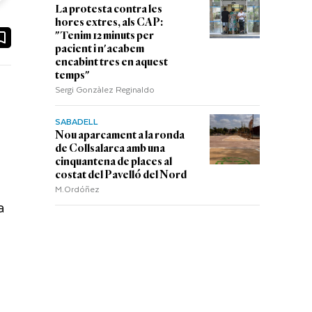
La protesta contra les
hores extres, als CAP:
ook
ail
"Tenim 12 minuts per
pacient i n'acabem
encabint tres en aquest
temps"
Sergi Gonzàlez Reginaldo
SABADELL
Nou aparcament a la ronda
de Collsalarca amb una
cinquantena de places al
costat del Pavelló del Nord
M.Ordóñez
a