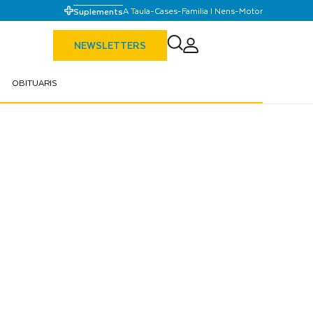
A Taula
-
Cases
-
Familia I Nens
-
Motor
Suplements
NEWSLETTERS
OBITUARIS