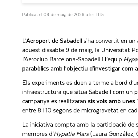
Publicat el 09 de maig de 2026 a les 11:15
L’
Aeroport
de Sabadell
s'ha convertit en un 
aquest dissabte 9 de maig, la Universitat 
l’Aeroclub Barcelona-Sabadell i l’equip
Hypa
parabòlics amb l’objectiu d’investigar com af
Els experiments es duen a terme a bord d’un
infraestructura que situa Sabadell com un pu
campanya es realitzaran
sis vols amb unes 
entre 8 i 10 segons de microgravetat en ca
La iniciativa compta amb la participació de sis
membres d’
Hypatia
Mars
(Laura González, Ca