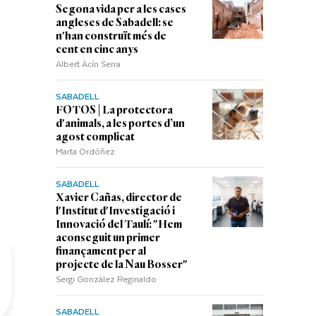
Segona vida per a les cases
angleses de Sabadell: se
n'han construït més de
cent en cinc anys
Albert Acín Serra
SABADELL
FOTOS | La protectora
d'animals, a les portes d’un
agost complicat
Marta Ordóñez
SABADELL
Xavier Cañas, director de
l'Institut d'Investigació i
Innovació del Taulí: "Hem
aconseguit un primer
finançament per al
projecte de la Nau Bosser"
Sergi Gonzàlez Reginaldo
SABADELL