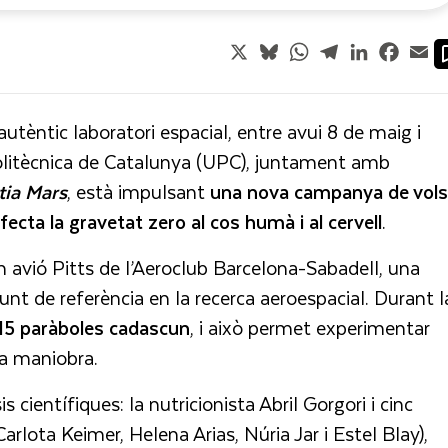
X
Bluesky
WhatsApp
Telegram
LinkedIn
Faceb
Em
autèntic laboratori espacial, entre avui 8 de maig i
Politècnica de Catalunya (UPC), juntament amb
tia Mars
, està impulsant
una nova campanya de vols
ecta la gravetat zero al cos humà i al cervell
.
 avió Pitts de l’Aeroclub Barcelona-Sabadell, una
nt de referència en la recerca aeroespacial. Durant l
15 paràboles cadascun
, i això permet experimentar
da maniobra.
 científiques: la nutricionista Abril Gorgori i cinc
rlota Keimer, Helena Arias, Núria Jar i Estel Blay),