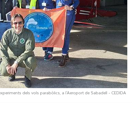
experiments dels vols parabòlics, a l'Aeroport de Sabadell -
CEDIDA