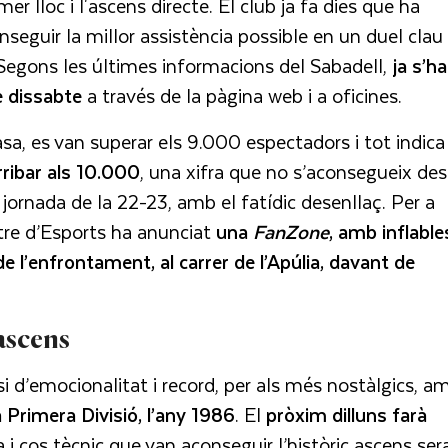
mer lloc i l'ascens directe. El club ja fa dies que ha
eguir la millor assistència possible en un duel clau
. Segons les últimes informacions del Sabadell,
ja s’h
e dissabte
a través de la pàgina web i a oficines.
asa, es van superar els 9.000 espectadors i tot indica
arribar als 10.000
, una xifra que no s’aconsegueix des
 jornada de la 22-23, amb el fatídic desenllaç. Per a
entre d’Esports ha anunciat
una
FanZone
, amb inflable
 de l’enfrontament, al carrer de l’Apúlia, davant de
ascens
i d’emocionalitat i record, per als més nostàlgics, a
 Primera Divisió, l’any 1986
. El
pròxim dilluns farà
la i cos tècnic que van aconseguir l’històric ascens ser