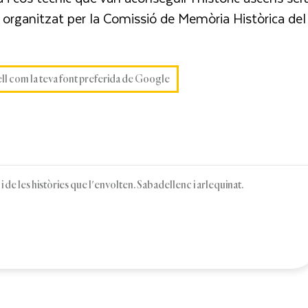
organitzat per la Comissió de Memòria Històrica del
ell com la teva font preferida de Google
 de les històries que l'envolten. Sabadellenc i arlequinat.