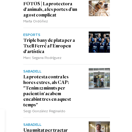
FOTOS | La protectora
d'animals, a les portes d’un
agost complicat
Marta Ordóñez
ESPORTS
Triple bany de plata per a
Txell Ferré a l'Europeu
d'artística
Marc Segarra Rodríguez
SABADELL
La protesta contra les
hores extres, als CAP:
"Tenim 12 minuts per
pacient i n'acabem
encabint tres en aquest
temps"
Sergi Gonzàlez Reginaldo
SABADELL
Una unitat per tractar