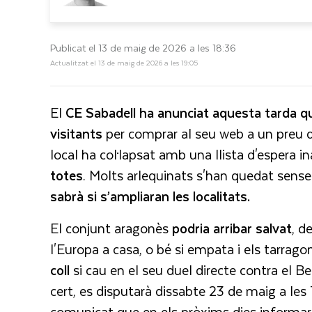
Publicat el 13 de maig de 2026 a les 18:36
Actualitzat el 13 de maig de 2026 a les 19:05
El
CE Sabadell ha anunciat aquesta tarda q
visitants
per comprar al seu web a un preu d
local ha col·lapsat amb una llista d'espera i
totes
. Molts arlequinats s'han quedat sense
sabrà si s’ampliaran les localitats.
El conjunt aragonès
podria arribar salvat
, d
l'Europa a casa, o bé si empata i els tarrag
coll
si cau en el seu duel directe contra el B
cert, es disputarà dissabte 23 de maig a les 1
comunicat que en els pròxims dies informarà 