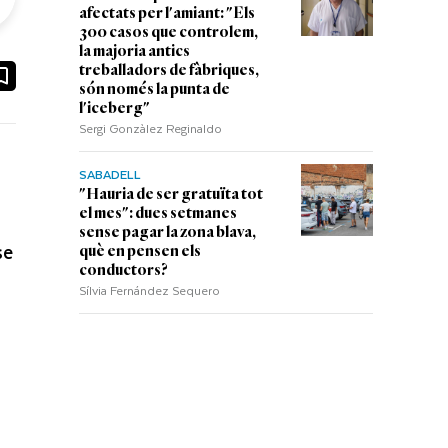
afectats per l'amiant: "Els
300 casos que controlem,
la majoria antics
ook
ail
treballadors de fàbriques,
són només la punta de
l'iceberg"
Sergi Gonzàlez Reginaldo
SABADELL
"Hauria de ser gratuïta tot
el mes": dues setmanes
sense pagar la zona blava,
se
què en pensen els
conductors?
Sílvia Fernández Sequero