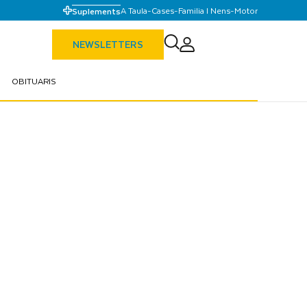
A Taula
-
Cases
-
Familia I Nens
-
Motor
Suplements
NEWSLETTERS
OBITUARIS