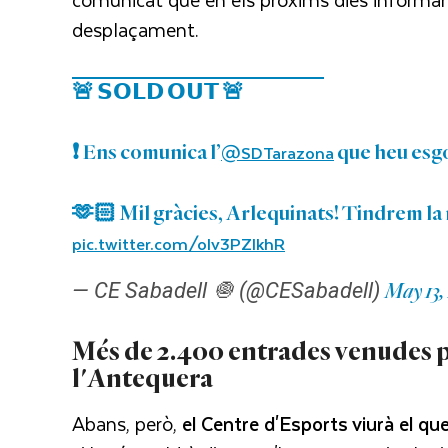
desplaçament.
🚨 𝗦𝗢𝗟𝗗 𝗢𝗨𝗧 🚨
@SDTarazona
❗️ Ens comunica l’
que heu esgo
🫶🏻 Mil gràcies, Arlequinats! Tindrem la
pic.twitter.com/olv3PZlkhR
— CE Sabadell 🧅 (@CESabadell)
May 13,
Més de 2.400 entrades venudes pe
l'Antequera
Abans, però,
el Centre d'Esports viurà el qu