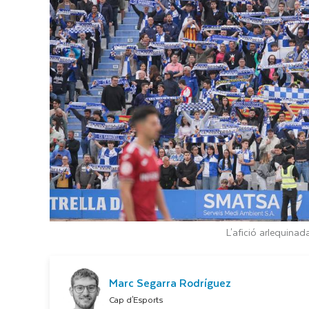
L'afició arlequinad
Marc Segarra Rodríguez
Cap d'Esports