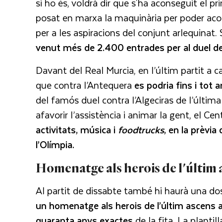
si ho és, voldrà dir que s'ha aconseguit el pri
posat en marxa la maquinària per poder acons
per a les aspiracions del conjunt arlequinat
venut més de 2.400 entrades per al duel d
Davant del Real Murcia, en l’últim partit a c
que contra l’Antequera
es podria fins i tot 
del famós duel contra l’Algeciras de l’última
afavorir l’assistència i animar la gent, el C
activitats, música i
foodtrucks
, en la prèvia
l’Olímpia.
Homenatge als herois de l'últim 
Al partit de dissabte també hi haurà una dos
un homenatge als herois de l’últim ascens a
quaranta anys exactes
de la fita. La plantil