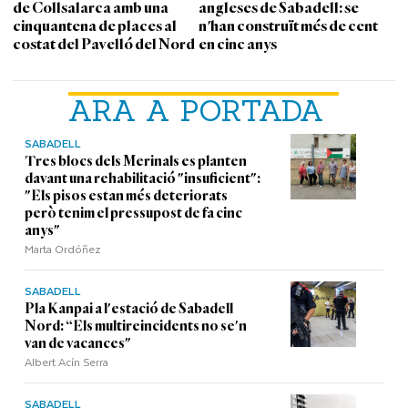
de Collsalarca amb una
angleses de Sabadell: se
cinquantena de places al
n'han construït més de cent
costat del Pavelló del Nord
en cinc anys
ARA A PORTADA
SABADELL
Tres blocs dels Merinals es planten
davant una rehabilitació "insuficient":
"Els pisos estan més deteriorats
però tenim el pressupost de fa cinc
anys"
Marta Ordóñez
SABADELL
Pla Kanpai a l'estació de Sabadell
Nord: “Els multireincidents no se'n
van de vacances"
Albert Acín Serra
SABADELL