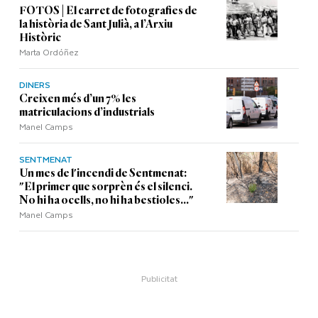
FOTOS | El carret de fotografies de
la història de Sant Julià, a l’Arxiu
Històric
Marta Ordóñez
DINERS
Creixen més d’un 7% les
matriculacions d’industrials
Manel Camps
SENTMENAT
Un mes de l'incendi de Sentmenat:
"El primer que sorprèn és el silenci.
No hi ha ocells, no hi ha bestioles..."
Manel Camps