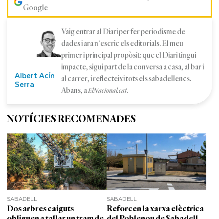
Google
Vaig entrar al Diari per fer periodisme de
dades i ara n'escric els editorials. El meu
primer i principal propòsit: que el Diari tingui
impacte, sigui part de la conversa a casa, al bar i
Albert Acín
al carrer, i reflecteixi tots els sabadellencs.
Serra
Abans, a
.
ElNacional.cat
NOTÍCIES RECOMENADES
SABADELL
SABADELL
Dos arbres caiguts
Reforcen la xarxa elèctrica
obliguen a tallar un tram de
del Poblenou de Sabadell