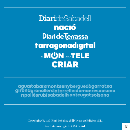
Copyright © 2026 Diari de Sabadell | Novapress Edicions S.L.
OA Cloud
Amb la tecnologia de
X