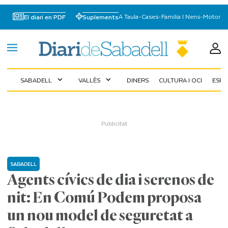
A Taula
-
Cases
-
Familia I Nens
-
Motor
El diari en PDF
Suplements
SABADELL
VALLÈS
DINERS
CULTURA I OCI
ESP
expand_more
expand_more
SABADELL
Agents cívics de dia i serenos de
nit: En Comú Podem proposa
un nou model de seguretat a