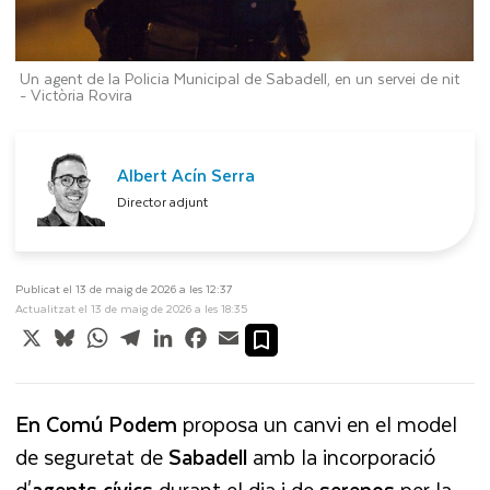
Un agent de la Policia Municipal de Sabadell, en un servei de nit
-
Victòria Rovira
Albert Acín Serra
Director adjunt
Publicat el 13 de maig de 2026 a les 12:37
Actualitzat el 13 de maig de 2026 a les 18:35
X
Bluesky
WhatsApp
Telegram
LinkedIn
Facebook
Email
En Comú Podem
proposa un canvi en el model
de seguretat de
Sabadell
amb la incorporació
d'
agents cívics
durant el dia i de
serenos
per la