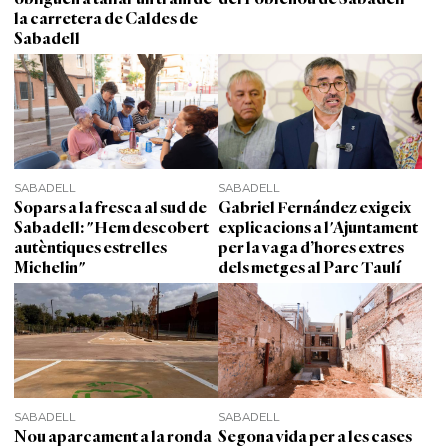
la carretera de Caldes de
Sabadell
SABADELL
SABADELL
Sopars a la fresca al sud de
Gabriel Fernández exigeix
Sabadell: "Hem descobert
explicacions a l'Ajuntament
autèntiques estrelles
per la vaga d’hores extres
Michelin"
dels metges al Parc Taulí
SABADELL
SABADELL
Nou aparcament a la ronda
Segona vida per a les cases