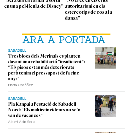
“Serà difícil tornar a sortir
"No crec en els crits
en una pel·lícula de Disney”
autoritaris ni en els
estereotips de cos a la
dansa”
ARA A PORTADA
SABADELL
Tres blocs dels Merinals es planten
davant una rehabilitació "insuficient":
"Els pisos estan més deteriorats
però tenim el pressupost de fa cinc
anys"
Marta Ordóñez
SABADELL
Pla Kanpai a l'estació de Sabadell
Nord: “Els multireincidents no se'n
van de vacances"
Albert Acín Serra