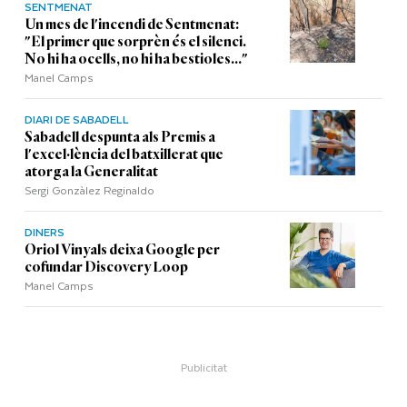
SENTMENAT
Un mes de l'incendi de Sentmenat:
"El primer que sorprèn és el silenci.
No hi ha ocells, no hi ha bestioles..."
Manel Camps
DIARI DE SABADELL
Sabadell despunta als Premis a
l'excel·lència del batxillerat que
atorga la Generalitat
Sergi Gonzàlez Reginaldo
DINERS
Oriol Vinyals deixa Google per
cofundar Discovery Loop
Manel Camps