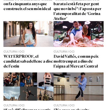
on fa cinquanta anys que
barata i està feta per gent
construeix el seu món ideal
que no viu bé": l'aposta per
l'atemporalitat de 'Gorina
Atelier'
CULTURA I OCI
CULTURA I OCI
WATERPROOF, el
David Vallés, com un peix
candidat sabadellenc a disc
molt trempat a dins de
de l’estiu
l’aigua al Mercat Central
CULTURA I OCI
CULTURA I OCI