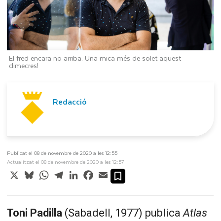
El fred encara no arriba. Una mica més de solet aquest
dimecres!
Redacció
Publicat el 08 de novembre de 2020 a les 12:55
Actualitzat el 08 de novembre de 2020 a les 12:57
X
Bluesky
WhatsApp
Telegram
LinkedIn
Facebook
Email
T
oni Padilla
(Sabadell, 1977) publica
Atlas