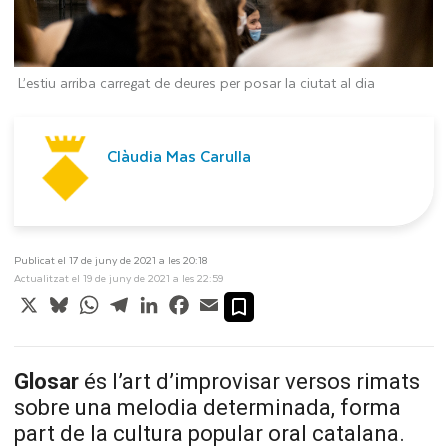
L’estiu arriba carregat de deures per posar la ciutat al dia
Clàudia Mas Carulla
Publicat el 17 de juny de 2021 a les 20:18
Actualitzat el 19 de juny de 2021 a les 22:59
X
Bluesky
WhatsApp
Telegram
LinkedIn
Facebook
Email
Glosar
és l’art d’improvisar versos rimats
sobre una melodia determinada, forma
part de la cultura popular oral catalana.