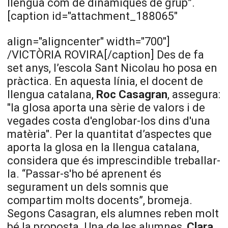
llengua com de dinàmiques de grup”.
[caption id="attachment_188065"
align="aligncenter" width="700"]
/VICTÒRIA ROVIRA[/caption]
Des de fa
set anys, l’escola Sant Nicolau ho posa en
pràctica. En aquesta línia, el docent de
llengua catalana,
Roc Casagran
, assegura:
"la glosa aporta una sèrie de valors i de
vegades costa d'englobar-los dins d'una
matèria". Per la quantitat d’aspectes que
aporta la glosa en la llengua catalana,
considera que és imprescindible treballar-
la. “Passar-s'ho bé aprenent és
segurament un dels somnis que
compartim molts docents”, bromeja.
Segons Casagran, els alumnes reben molt
bé la proposta.
Una de les alumnes,
Clara