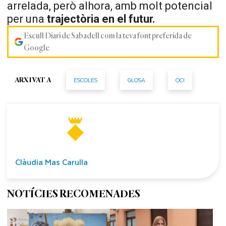
arrelada, però alhora, amb molt potencial
per una
trajectòria en el futur.
Escull Diari de Sabadell com la teva font preferida de
Google
ESCOLES
GLOSA
OCI
ARXIVAT A
Clàudia Mas Carulla
NOTÍCIES RECOMENADES