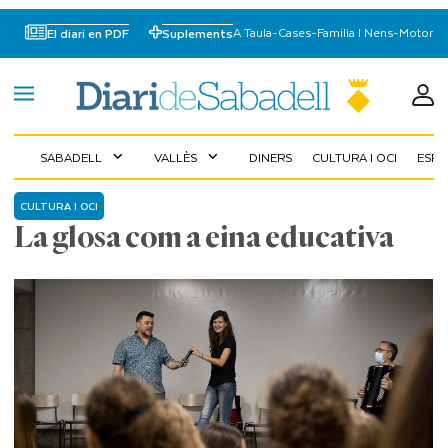
A Taula
-
Cases
-
Familia I Nens
-
Motor
El diari en PDF
Suplements
SABADELL
VALLÈS
DINERS
CULTURA I OCI
ESP
expand_more
expand_more
CULTURA I OCI
La glosa com a eina educativa