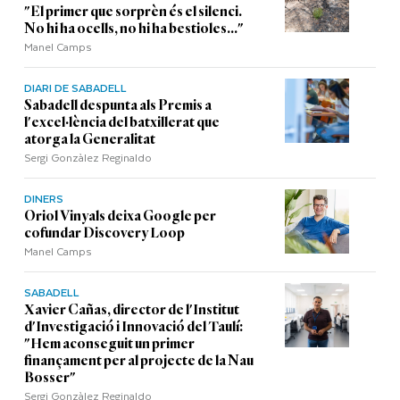
"El primer que sorprèn és el silenci.
No hi ha ocells, no hi ha bestioles..."
Manel Camps
DIARI DE SABADELL
Sabadell despunta als Premis a
l'excel·lència del batxillerat que
atorga la Generalitat
Sergi Gonzàlez Reginaldo
DINERS
Oriol Vinyals deixa Google per
cofundar Discovery Loop
Manel Camps
SABADELL
Xavier Cañas, director de l'Institut
d'Investigació i Innovació del Taulí:
"Hem aconseguit un primer
finançament per al projecte de la Nau
Bosser"
Sergi Gonzàlez Reginaldo