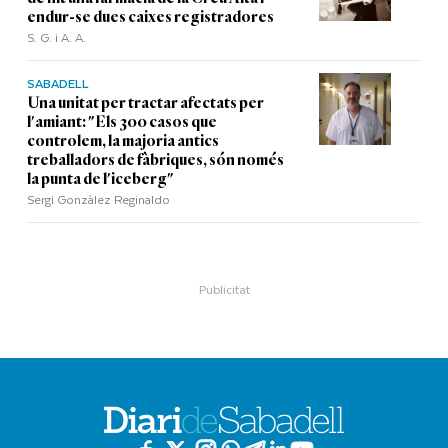
endur-se dues caixes registradores
S. G. i A. A.
SABADELL
Una unitat per tractar afectats per
l'amiant: "Els 300 casos que
controlem, la majoria antics
treballadors de fàbriques, són només
la punta de l'iceberg"
Sergi Gonzàlez Reginaldo