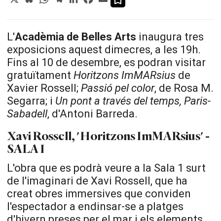
L'
Acadèmia de Belles Arts
inaugura tres
exposicions aquest dimecres, a les 19h.
Fins al 10 de desembre, es podran visitar
gratuïtament
Horitzons ImMARsius
de
Xavier Rossell;
Passió pel color
, de Rosa M.
Segarra; i
Un pont a través del temps, Paris-
Sabadell
, d'Antoni Barreda.
Xavi Rossell, 'Horitzons ImMARsius' -
SALA I
L'obra que es podrà veure a la Sala 1 surt
de l'imaginari de Xavi Rossell, que ha
creat obres immersives que conviden
l'espectador a endinsar-se a platges
d'hivern preses per el mar i els elements.