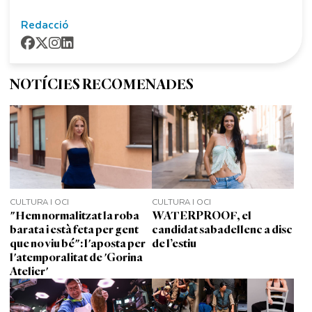
Redacció
NOTÍCIES RECOMENADES
CULTURA I OCI
CULTURA I OCI
"Hem normalitzat la roba
WATERPROOF, el
barata i està feta per gent
candidat sabadellenc a disc
que no viu bé": l'aposta per
de l’estiu
l'atemporalitat de 'Gorina
Atelier'