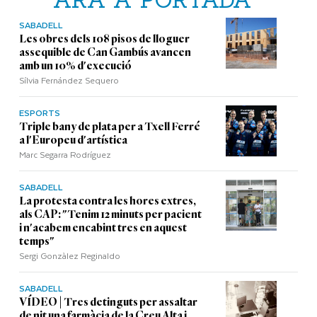
SABADELL
Les obres dels 108 pisos de lloguer
assequible de Can Gambús avancen
amb un 10% d'execució
Sílvia Fernández Sequero
ESPORTS
Triple bany de plata per a Txell Ferré
a l'Europeu d'artística
Marc Segarra Rodríguez
SABADELL
La protesta contra les hores extres,
als CAP: "Tenim 12 minuts per pacient
i n'acabem encabint tres en aquest
temps"
Sergi Gonzàlez Reginaldo
SABADELL
VÍDEO | Tres detinguts per assaltar
de nit una farmàcia de la Creu Alta i