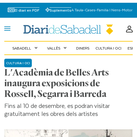
A Taula
-
Cases
-
Familia I Nens
-
Motor
El diari en PDF
Suplements
SABADELL
VALLÈS
DINERS
CULTURA I OCI
ESP
expand_more
expand_more
CULTURA I OCI
L'Acadèmia de Belles Arts
inaugura exposicions de
Rossell, Segarra i Barreda
Fins al 10 de desembre, es podran visitar
gratuïtament les obres dels artistes