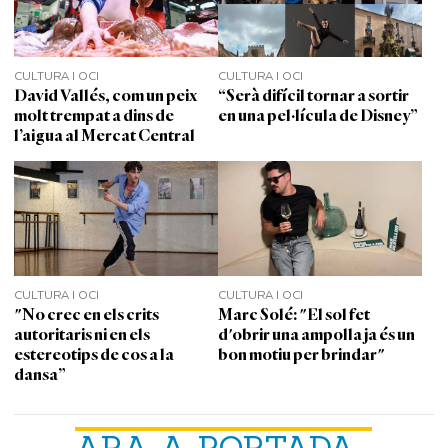
CULTURA I OCI
CULTURA I OCI
David Vallés, com un peix
“Serà difícil tornar a sortir
molt trempat a dins de
en una pel·lícula de Disney”
l’aigua al Mercat Central
CULTURA I OCI
CULTURA I OCI
"No crec en els crits
Marc Solé: "El sol fet
autoritaris ni en els
d'obrir una ampolla ja és un
estereotips de cos a la
bon motiu per brindar"
dansa”
ARA A PORTADA