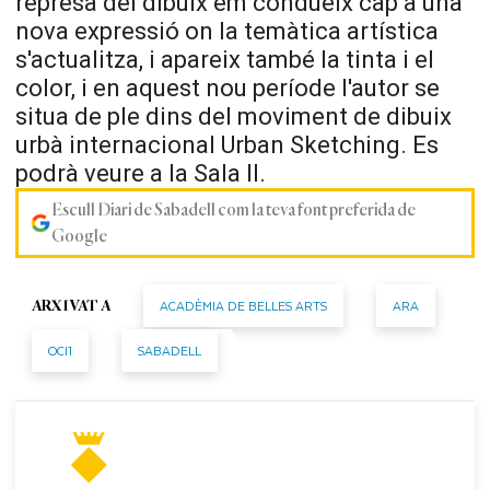
represa del dibuix em condueix cap a una
nova expressió on la temàtica artística
s'actualitza, i apareix també la tinta i el
color, i en aquest nou període l'autor se
situa de ple dins del moviment de dibuix
urbà internacional Urban Sketching. Es
podrà veure a la Sala II.
Escull Diari de Sabadell com la teva font preferida de
Google
ACADÈMIA DE BELLES ARTS
ARA
ARXIVAT A
OCI1
SABADELL