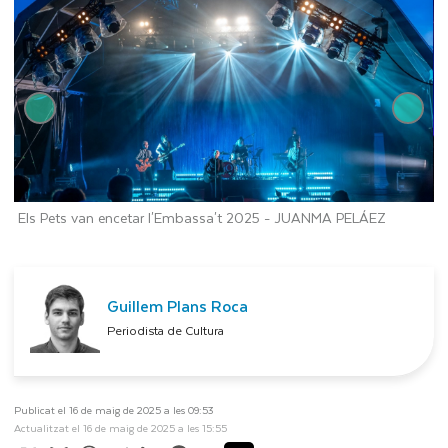
Els Pets van encetar l'Embassa't 2025 -
JUANMA PELÁEZ
E
J
Guillem Plans Roca
Periodista de Cultura
Publicat el 16 de maig de 2025 a les 09:53
Actualitzat el 16 de maig de 2025 a les 15:55