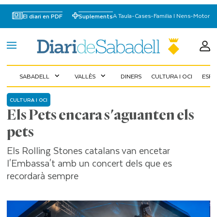
A Taula
-
Cases
-
Familia I Nens
-
Motor
El diari en PDF
Suplements
SABADELL
VALLÈS
DINERS
CULTURA I OCI
ESP
expand_more
expand_more
CULTURA I OCI
Els Pets encara s'aguanten els
pets
Els Rolling Stones catalans van encetar
l'Embassa't amb un concert dels que es
recordarà sempre