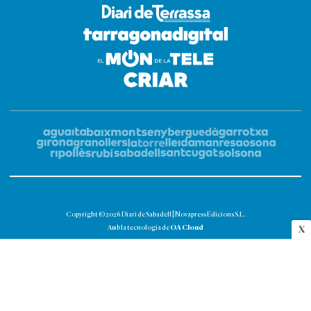
Copyright © 2026 Diari de Sabadell | Novapress Edicions S.L.
OA Cloud
Amb la tecnologia de
X