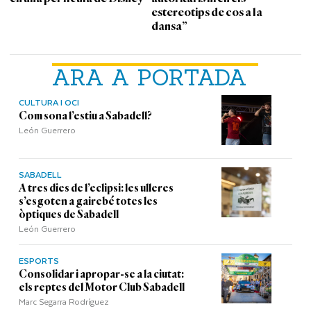
estereotips de cos a la
dansa”
ARA A PORTADA
CULTURA I OCI
Com sona l’estiu a Sabadell?
León Guerrero
SABADELL
A tres dies de l’eclipsi: les ulleres
s’esgoten a gairebé totes les
òptiques de Sabadell
León Guerrero
ESPORTS
Consolidar i apropar-se a la ciutat:
els reptes del Motor Club Sabadell
Marc Segarra Rodríguez