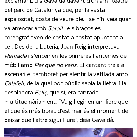
exclamar Lluís Gavaldà davant d’un amfiteatre
del parc de Catalunya que, per la vasta
espaiositat, costa de veure ple. I se n’hi veia quan
va arrencar amb
Soroll
i els braços es
coreografiaven de costat a costat apuntant al
cel. Des de la bateria, Joan Reig interpretava
Retirada
i s’encenien les primeres llanternes de
mòbil amb
Per què no vens.
El cantant treia a
escenari el tamboret per alentir la vetllada amb
Calafell
, de la qual poc públic sabia la lletra, i la
desoladora
Feliç
, que sí, era cantada
multitudinàriament. “Vaig llegir en un llibre que
el que és més bonic d’estimar és el moment de
deixar que l’altre sigui lliure”, deia Gavaldà.