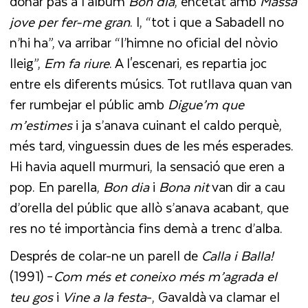
donar pas a l’àlbum
Bon dia
, encetat amb
Massa
jove per fer-me gran
. I, “tot i que a Sabadell no
n’hi ha”, va arribar “l’himne no oficial del nòvio
lleig”,
Em fa riure
. A l'escenari, es repartia joc
entre els diferents músics. Tot rutllava quan van
fer rumbejar el públic amb
Digue’m que
m’estimes
i ja s’anava cuinant el caldo perquè,
més tard, vinguessin dues de les més esperades.
Hi havia aquell murmuri, la sensació que eren a
pop. En parella,
Bon dia
i
Bona nit
van dir a cau
d’orella del públic que allò s’anava acabant, que
res no té importància fins demà a trenc d’alba.
Després de colar-ne un parell de
Calla i Balla!
(1991) ­–
Com més et coneixo més m’agrada el
teu gos
i
Vine a la festa
-, Gavaldà va clamar el