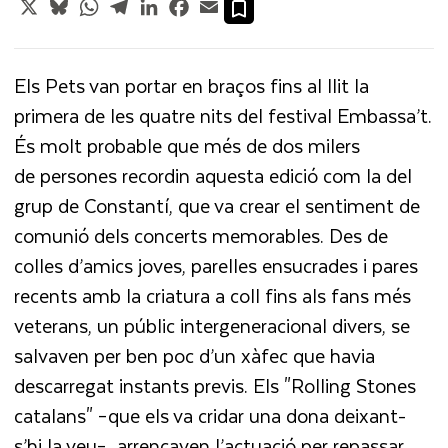
X
Bluesky
WhatsApp
Telegram
LinkedIn
Facebook
Email
Els Pets van portar en braços fins al llit la
primera de les quatre nits del festival Embassa’t.
És molt probable que més de dos milers
de persones recordin aquesta edició com la del
grup de Constantí, que va crear el sentiment de
comunió dels concerts memorables. Des de
colles d’amics joves, parelles ensucrades i pares
recents amb la criatura a coll fins als fans més
veterans, un públic intergeneracional divers, se
salvaven per ben poc d’un xàfec que havia
descarregat instants previs. Els "Rolling Stones
catalans" ­–que els va cridar una dona deixant-
s’hi la veu– arrencaven l’actuació per repassar