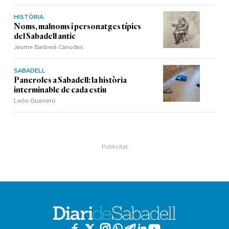
HISTÒRIA
Noms, malnoms i personatges típics
del Sabadell antic
Jaume Barberà Canudas
SABADELL
Paneroles a Sabadell: la història
interminable de cada estiu
León Guerrero