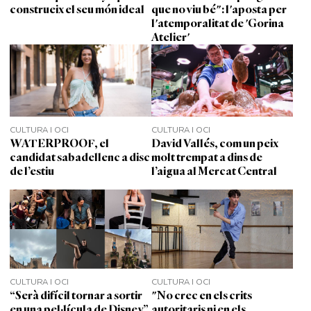
construeix el seu món ideal
que no viu bé": l'aposta per
l'atemporalitat de 'Gorina
Atelier'
CULTURA I OCI
CULTURA I OCI
WATERPROOF, el
David Vallés, com un peix
candidat sabadellenc a disc
molt trempat a dins de
de l’estiu
l’aigua al Mercat Central
CULTURA I OCI
CULTURA I OCI
“Serà difícil tornar a sortir
"No crec en els crits
en una pel·lícula de Disney”
autoritaris ni en els