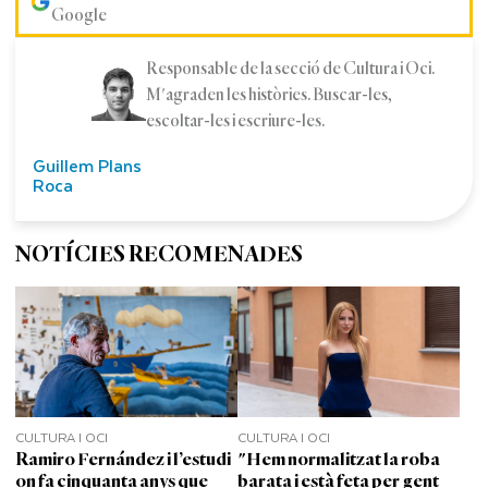
Google
Responsable de la secció de Cultura i Oci.
M'agraden les històries. Buscar-les,
escoltar-les i escriure-les.
Guillem Plans
Roca
NOTÍCIES RECOMENADES
CULTURA I OCI
CULTURA I OCI
Ramiro Fernández i l’estudi
"Hem normalitzat la roba
on fa cinquanta anys que
barata i està feta per gent