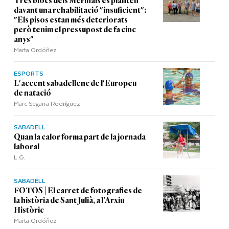
Tres blocs dels Merinals es planten
davant una rehabilitació "insuficient":
"Els pisos estan més deteriorats
però tenim el pressupost de fa cinc
anys"
Marta Ordóñez
ESPORTS
L'accent sabadellenc de l'Europeu
de natació
Marc Segarra Rodríguez
SABADELL
Quan la calor forma part de la jornada
laboral
L.G.
SABADELL
FOTOS | El carret de fotografies de
la història de Sant Julià, a l’Arxiu
Històric
Marta Ordóñez