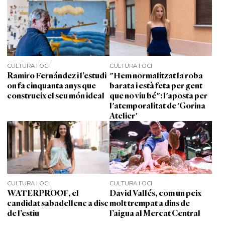
CULTURA I OCI
CULTURA I OCI
Ramiro Fernández i l’estudi
"Hem normalitzat la roba
on fa cinquanta anys que
barata i està feta per gent
construeix el seu món ideal
que no viu bé": l'aposta per
l'atemporalitat de 'Gorina
Atelier'
CULTURA I OCI
CULTURA I OCI
WATERPROOF, el
David Vallés, com un peix
candidat sabadellenc a disc
molt trempat a dins de
de l’estiu
l’aigua al Mercat Central