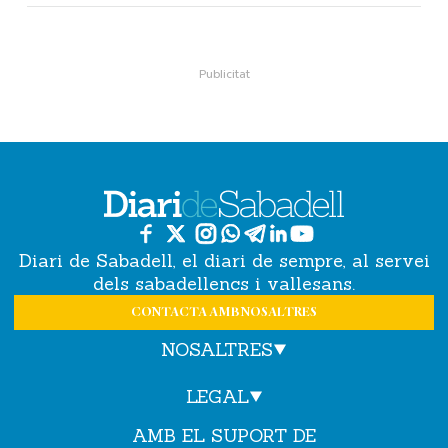
Diari de Sabadell, el diari de sempre, al servei
dels sabadellencs i vallesans.
CONTACTA AMB NOSALTRES
NOSALTRES
LEGAL
AMB EL SUPORT DE