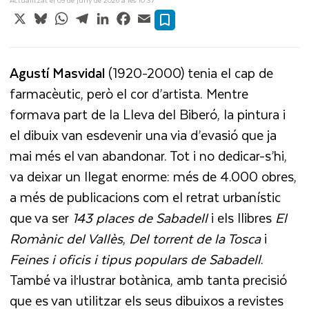
X
Bluesky
WhatsApp
Telegram
LinkedIn
Facebook
Email
Agustí Masvidal
(1920-2000) tenia el cap de
farmacèutic, però el cor d’artista. Mentre
formava part de la Lleva del Biberó, la pintura i
el dibuix van esdevenir una via d’evasió que ja
mai més el van abandonar. Tot i no dedicar-s’hi,
va deixar un llegat enorme: més de 4.000 obres,
a més de publicacions com el retrat urbanístic
que va ser
143 places de Sabadell
i els llibres
El
Romànic del Vallès
,
Del torrent de la Tosca
i
Feines i oficis i tipus populars de Sabadell
.
També va il·lustrar botànica, amb tanta precisió
que es van utilitzar els seus dibuixos a revistes