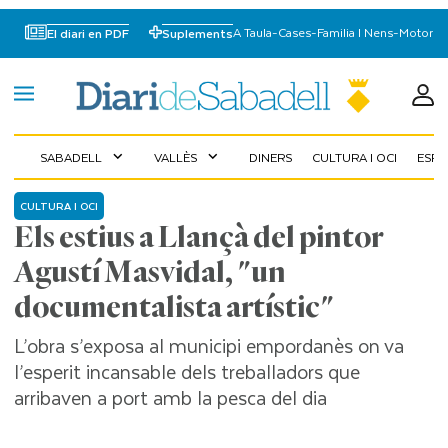
A Taula
-
Cases
-
Familia I Nens
-
Motor
El diari en PDF
Suplements
SABADELL
VALLÈS
DINERS
CULTURA I OCI
ESP
expand_more
expand_more
CULTURA I OCI
Els estius a Llançà del pintor
Agustí Masvidal, "un
documentalista artístic"
L’obra s’exposa al municipi empordanès on va
l’esperit incansable dels treballadors que
arribaven a port amb la pesca del dia