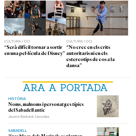
CULTURA I OCI
CULTURA I OCI
“Serà difícil tornar a sortir
"No crec en els crits
en una pel·lícula de Disney”
autoritaris ni en els
estereotips de cos a la
dansa”
ARA A PORTADA
HISTÒRIA
Noms, malnoms i personatges típics
del Sabadell antic
Jaume Barberà Canudas
SABADELL