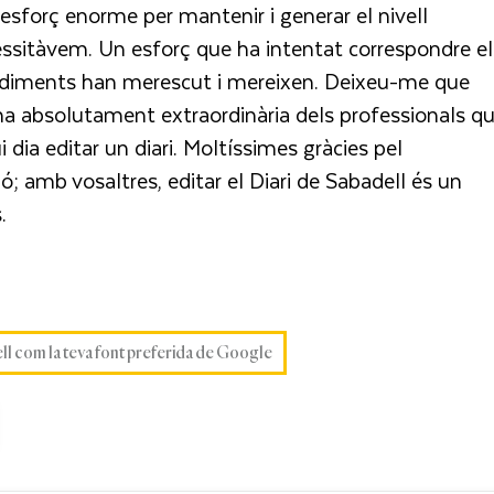
esforç enorme per mantenir i generar el nivell
essitàvem. Un esforç que ha intentat correspondre el
laudiments han merescut i mereixen. Deixeu-me que
eina absolutament extraordinària dels professionals q
 dia editar un diari. Moltíssimes gràcies pel
ó; amb vosaltres, editar el Diari de Sabadell és un
.
ell com la teva font preferida de Google