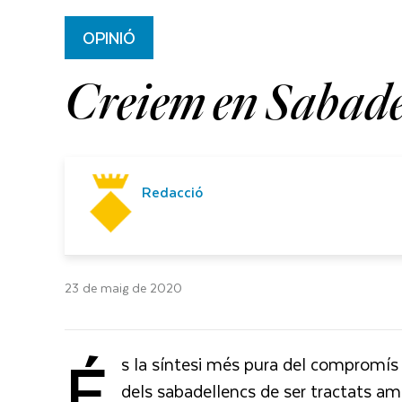
OPINIÓ
Creiem en Sabade
Redacció
23 de maig de 2020
É
s la síntesi més pura del compromís d
dels sabadellencs de ser tractats amb 