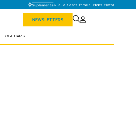
A Taula
-
Cases
-
Familia I Nens
-
Motor
Suplements
NEWSLETTERS
OBITUARIS