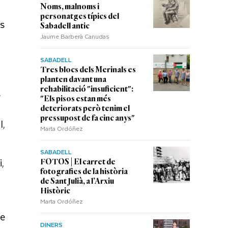
Noms, malnoms i
personatges típics del
rs
Sabadell antic
Jaume Barberà Canudas
u
SABADELL
Tres blocs dels Merinals es
planten davant una
rehabilitació "insuficient":
s
"Els pisos estan més
deteriorats però tenim el
pressupost de fa cinc anys"
l,
Marta Ordóñez
SABADELL
,
FOTOS | El carret de
fotografies de la història
de Sant Julià, a l’Arxiu
Històric
Marta Ordóñez
re
DINERS