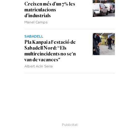
b
Creixen més d’un 7% les
matriculacions
d’industrials
Manel Camps
SABADELL
Pla Kanpai a l'estació de
Sabadell Nord: “Els
multireincidents no se'n
van de vacances"
Albert Acín Serra