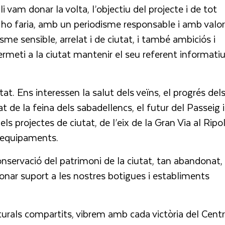
li vam donar la volta, l’objectiu del projecte i de tot
ú ho faria, amb un periodisme responsable i amb valo
isme sensible, arrelat i de ciutat, i també ambiciós i
meti a la ciutat mantenir el seu referent informati
at. Ens interessen la salut dels veïns, el progrés del
t de la feina dels sabadellencs, el futur del Passeig i
els projectes de ciutat, de l’eix de la Gran Via al Ripol
s equipaments.
onservació del patrimoni de la ciutat, tan abandonat, i
onar suport a les nostres botigues i establiments
lturals compartits, vibrem amb cada victòria del Cent