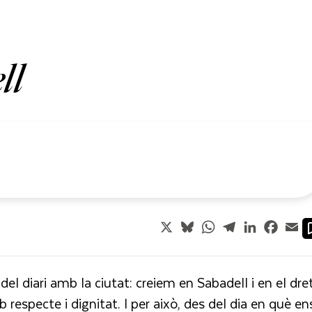
ll
X
Bluesky
WhatsApp
Telegram
LinkedIn
Faceb
Em
el diari amb la ciutat: creiem en Sabadell i en el dre
respecte i dignitat. I per això, des del dia en què en