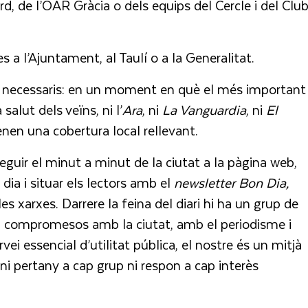
d, de l’OAR Gràcia o dels equips del Cercle i del Clu
a l’Ajuntament, al Taulí o a la Generalitat.
 i necessaris: en un moment en què el més important
salut dels veïns, ni l’
Ara
, ni
La Vanguardia
, ni
El
tenen una cobertura local rellevant.
 seguir el minut a minut de la ciutat a la pàgina web,
l dia i situar els lectors amb el
newsletter
Bon Dia,
les xarxes. Darrere la feina del diari hi ha un grup de
i compromesos amb la ciutat, amb el periodisme i
ei essencial d’utilitat pública, el nostre és un mitjà
i pertany a cap grup ni respon a cap interès