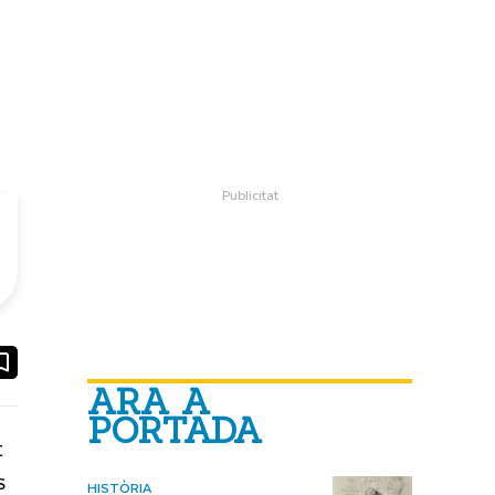
ook
ail
ARA A
PORTADA
t
s
HISTÒRIA