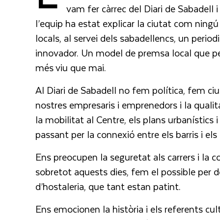
vam fer càrrec del Diari de Sabadell i 
l’equip ha estat explicar la ciutat com ning
locals, al servei dels sabadellencs, un period
innovador. Un model de premsa local que per
més viu que mai.
Al Diari de Sabadell no fem política, fem ciut
nostres empresaris i emprenedors i la qualita
la mobilitat al Centre, els plans urbanístics i 
passant per la connexió entre els barris i el
Ens preocupen la seguretat als carrers i la c
sobretot aquests dies, fem el possible per d
d’hostaleria, que tant estan patint.
Ens emocionen la història i els referents cu