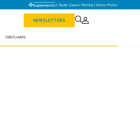
A Taula
-
Cases
-
Familia I Nens
-
Motor
Suplements
NEWSLETTERS
OBITUARIS