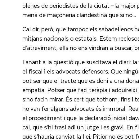
plenes de periodistes de la ciutat –la majo
mena de maçoneria clandestina que si no...
Cal dir, però, que tampoc els sabadellencs ho 
mitjans nacionals o estatals. Estem reclos
d’atreviment, ells no ens vindran a buscar, 
I anant a la qüestió que suscitava el diari: 
el fiscal i els advocats defensors. Que ning
pot ser que el tracte que es doni a una dona v
empatia. Potser que faci teràpia i adquireixi
s’ho facin mirar. És cert que tothom, fins i t
ho van fer alguns advocats és immoral. Rea
el procediment i que la declaració inicial dava
cal, que s’hi traslladi un jutge i es gravi. En
que s’hauria canviat la llei. Pitjor no es pot