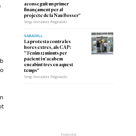
a
aconseguit un primer
finançament per al
projecte de la Nau Bosser"
Sergi Gonzàlez Reginaldo
SABADELL
La protesta contra les
hores extres, als CAP:
"Tenim 12 minuts per
mb
pacient i n'acabem
encabint tres en aquest
no
temps"
Sergi Gonzàlez Reginaldo
om
ot