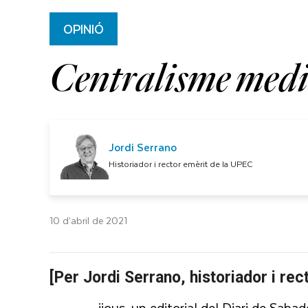
OPINIÓ
Centralisme medià
Jordi Serrano
Historiador i rector emèrit de la UPEC
10 d’abril de 2021
[Per Jordi Serrano, historiador i rec
ijous, un editorial del Diari de Sab