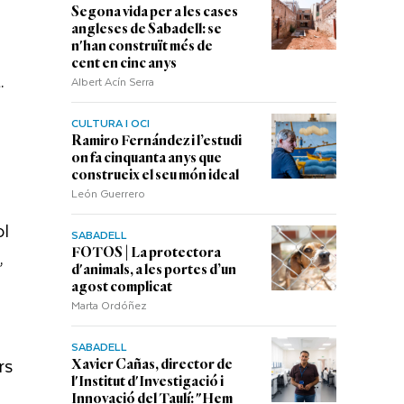
Segona vida per a les cases
angleses de Sabadell: se
n'han construït més de
cent en cinc anys
.
Albert Acín Serra
CULTURA I OCI
Ramiro Fernández i l’estudi
on fa cinquanta anys que
construeix el seu món ideal
León Guerrero
ol
SABADELL
,
FOTOS | La protectora
d'animals, a les portes d’un
agost complicat
Marta Ordóñez
SABADELL
rs
Xavier Cañas, director de
l'Institut d'Investigació i
Innovació del Taulí: "Hem