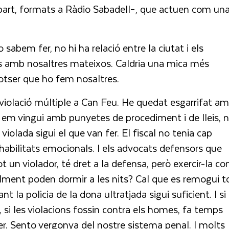
r part, formats a Ràdio Sabadell–, que actuen com un
sabem fer, no hi ha relació entre la ciutat i els
os amb nosaltres mateixos. Caldria una mica més
potser que ho fem nosaltres.
la violació múltiple a Can Feu. He quedat esgarrifat a
ú em vingui amb punyetes de procediment i de lleis, 
iolada sigui el que van fer. El fiscal no tenia cap
 habilitats emocionals. I els advocats defensors que
ot un violador, té dret a la defensa, però exercir-la c
lment poden dormir a les nits? Cal que es remogui t
nt la policia de la dona ultratjada sigui suficient. I si
 fi, si les violacions fossin contra els homes, fa temps
 fer. Sento vergonya del nostre sistema penal. I molts