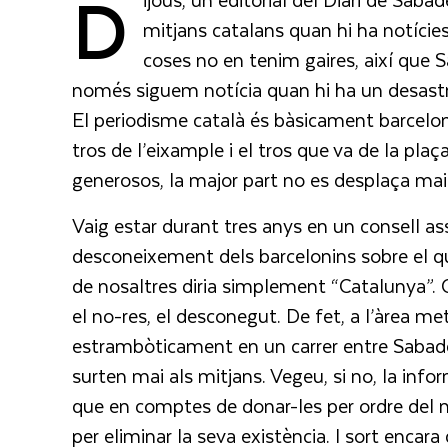
D
mitjans catalans quan hi ha notícies
coses no en tenim gaires, així que 
només siguem notícia quan hi ha un desastre
El periodisme català és bàsicament barceloní
tros de l’eixample i el tros que va de la pla
generosos, la major part no es desplaça mai
Vaig estar durant tres anys en un consell ass
desconeixement dels barcelonins sobre el que
de nosaltres diria simplement “Catalunya”. C
el no-res, el desconegut. De fet, a l’àrea met
estrambòticament en un carrer entre Sabadell
surten mai als mitjans. Vegeu, si no, la info
que en comptes de donar-les per ordre del 
per eliminar la seva existència. I sort enca