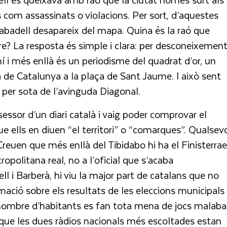
 com assassinats o violacions. Per sort, d’aquestes
Sabadell desapareix del mapa. Quina és la raó que
? La resposta és simple i clara: per desconeixement
 i més enllà és un periodisme del quadrat d’or, un
ça de Catalunya a la plaça de Sant Jaume. I això sent
 per sota de l’avinguda Diagonal.
essor d’un diari català i vaig poder comprovar el
 ells en diuen “el territori” o “comarques”. Qualsev
reuen que més enllà del Tibidabo hi ha el Finisterrae
ropolitana real, no a l’oficial que s’acaba
 i Barberà, hi viu la major part de catalans que no
rmació sobre els resultats de les eleccions municipals
nombre d’habitants es fan tota mena de jocs malaba
ra que les dues ràdios nacionals més escoltades estan