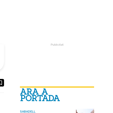
ook
ail
ARA A
PORTADA
SABADELL