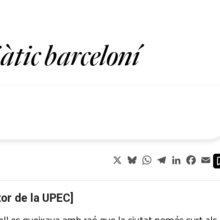
tic barceloní
X
Bluesky
WhatsApp
Telegram
LinkedIn
Faceb
Em
tor de la UPEC]
adell es queixava amb raó que la ciutat només surt als