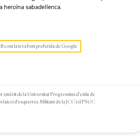
a heroïna sabadellenca.
ell com la teva font preferida de Google
r emèrit de la Universitat Progressista d’estiu de
s laics i d’esquerres. Militant de la JCC i el PSUC