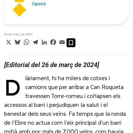
Opinió
26 de març de 2024
X
Bluesky
WhatsApp
Telegram
LinkedIn
Facebook
Email
[Editorial del 26 de març de 2024]
D
iàriament, hi ha milers de cotxes i
camions que per arribar a Can Roqueta
travessen Torre-romeu i col·lapsen els
accessos al barri i perjudiquen la salut i el
benestar dels seus veïns. Fa temps que la ronda
de l’Ebre no actua com l’eix principal d’un barri
mitjà amb poc més de 7.000 veïns, com hauria