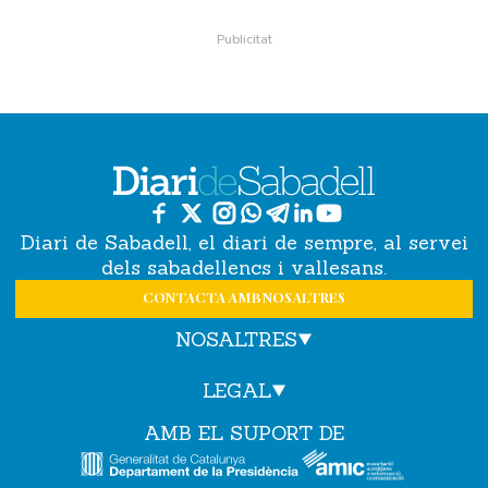
Diari de Sabadell, el diari de sempre, al servei
dels sabadellencs i vallesans.
CONTACTA AMB NOSALTRES
NOSALTRES
LEGAL
AMB EL SUPORT DE