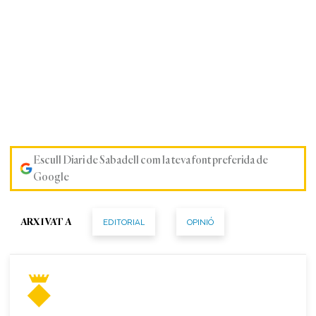
Escull Diari de Sabadell com la teva font preferida de
Google
EDITORIAL
OPINIÓ
ARXIVAT A