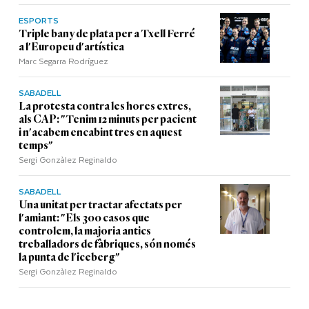
ESPORTS
Triple bany de plata per a Txell Ferré
a l'Europeu d'artística
Marc Segarra Rodríguez
SABADELL
La protesta contra les hores extres,
als CAP: "Tenim 12 minuts per pacient
i n'acabem encabint tres en aquest
temps"
Sergi Gonzàlez Reginaldo
SABADELL
Una unitat per tractar afectats per
l'amiant: "Els 300 casos que
controlem, la majoria antics
treballadors de fàbriques, són només
la punta de l'iceberg"
Sergi Gonzàlez Reginaldo