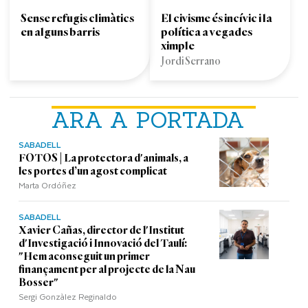
Sense refugis climàtics
El civisme és incívic i la
en alguns barris
política a vegades
ximple
Jordi Serrano
ARA A PORTADA
SABADELL
FOTOS | La protectora d'animals, a
les portes d’un agost complicat
Marta Ordóñez
SABADELL
Xavier Cañas, director de l'Institut
d'Investigació i Innovació del Taulí:
"Hem aconseguit un primer
finançament per al projecte de la Nau
Bosser"
Sergi Gonzàlez Reginaldo