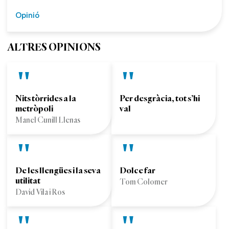
Opinió
ALTRES OPINIONS
Nits tòrrides a la
Per desgràcia, tot s’hi
metròpoli
val
Manel Cunill Llenas
De les llengües i la seva
Dolce far
utilitat
Tom Colomer
David Vila i Ros