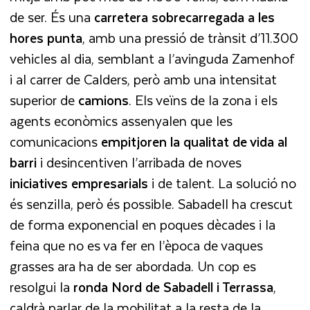
de ser. És una
carretera sobrecarregada a les
hores punta
, amb una pressió de trànsit d’11.300
vehicles al dia, semblant a l’avinguda Zamenhof
i al carrer de Calders, però amb una intensitat
superior de
camions
. Els veïns de la zona i els
agents econòmics assenyalen que les
comunicacions
empitjoren la qualitat de vida al
barri
i desincentiven l’arribada de noves
iniciatives
empresarials
i de talent. La solució no
és senzilla, però és possible. Sabadell ha crescut
de forma exponencial en poques dècades i la
feina que no es va fer en l’època de vaques
grasses ara ha de ser abordada. Un cop es
resolgui la
ronda Nord de Sabadell i Terrassa
,
caldrà parlar de la mobilitat a la resta de la