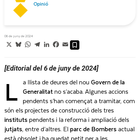
Opinió
06 de juny de 2024
X
Bluesky
WhatsApp
Telegram
LinkedIn
Facebook
Email
[Editorial del 6 de juny de 2024]
L
a llista de deures del nou
Govern de la
Generalitat
no s’acaba. Algunes accions
pendents s’han començat a tramitar, com
són els projectes de construcció dels tres
instituts
pendents i la reforma i ampliació dels
jutjats
, entre d’altres. El
parc de Bombers
actual
està obsolet i ha quedat petit per a les