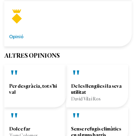
Opinió
ALTRES OPINIONS
Per desgràcia, tot s’hi
De les llengües i la seva
val
utilitat
David Vila i Ros
Dolce far
Sense refugis climàtics
en alguns barris
Tom Colomer