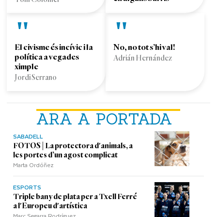
El civisme és incívic i la
No, no tot s’hi val!
política a vegades
Adrián Hernández
ximple
Jordi Serrano
ARA A PORTADA
SABADELL
FOTOS | La protectora d'animals, a
les portes d’un agost complicat
Marta Ordóñez
ESPORTS
Triple bany de plata per a Txell Ferré
a l'Europeu d'artística
Marc Segarra Rodríguez