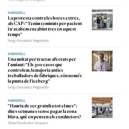
SABADELL
La protesta contra les hores extres,
als CAP: "Tenim 12 minuts per pacient
i n'acabem encabint tres en aquest
temps"
Sergi Gonzàlez Reginaldo
SABADELL
Una unitat per tractar afectats per
l'amiant: "Els 300 casos que
controlem, la majoria antics
treballadors de fàbriques, són només
la punta de l'iceberg"
Sergi Gonzàlez Reginaldo
SABADELL
"Hauria de ser gratuïta tot el mes":
dues setmanes sense pagar la zona
blava, què en pensen els conductors?
Sílvia Fernández Sequero