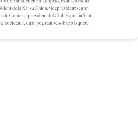
vocats. Sabadellenc d'adopció, és una persona
esident de la Xarxa Onion, vicepresident segon
 de Comerç i president del Club Esportiu Sant
i societat. I, quan pot, també sobre bàsquet,