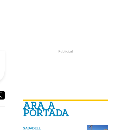
ook
ail
ARA A
PORTADA
SABADELL