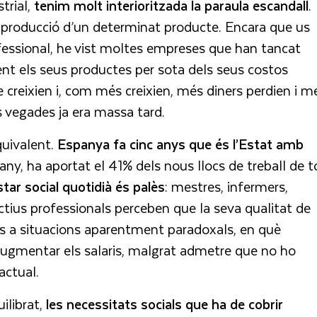
trial,
tenim molt interioritzada la paraula escandall
.
e producció d’un determinat producte. Encara que us
rofessional, he vist moltes empreses que han tancat
nt els seus productes per sota dels seus costos
e creixien i, com més creixien, més diners perdien i m
 vegades ja era massa tard.
uivalent.
Espanya fa cinc anys que és l’Estat amb
r any, ha aportat el 41% dels nous llocs de treball de t
star social quotidià és palès
: mestres, infermers,
ectius professionals perceben que la seva qualitat de
lús a situacions aparentment paradoxals, en què
ugmentar els salaris, malgrat admetre que no ho
actual.
librat,
les necessitats socials que ha de cobrir