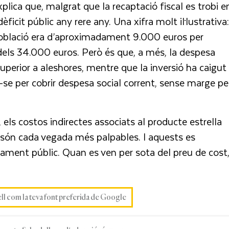
xplica que, malgrat que la recaptació fiscal es trobi e
ficit públic any rere any. Una xifra molt il·lustrativa:
a població era d’aproximadament 9.000 euros per
 dels 34.000 euros. Però és que, a més, la despesa
uperior a aleshores, mentre que la inversió ha caigut
r-se per cobrir despesa social corrent, sense marge pe
 els costos indirectes associats al producte estrella
 són cada vegada més palpables. I aquests es
utament públic. Quan es ven per sota del preu de cost
ell com la teva font preferida de Google