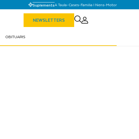
A Taula
-
Cases
-
Familia I Nens
-
Motor
Suplements
NEWSLETTERS
OBITUARIS