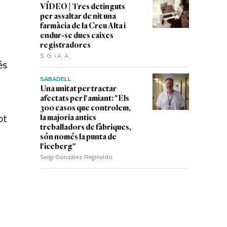
VÍDEO | Tres detinguts
per assaltar de nit una
farmàcia de la Creu Alta i
endur-se dues caixes
registradores
S. G. i A. A.
és
SABADELL
Una unitat per tractar
afectats per l'amiant: "Els
300 casos que controlem,
ot
la majoria antics
treballadors de fàbriques,
són només la punta de
l'iceberg"
Sergi Gonzàlez Reginaldo