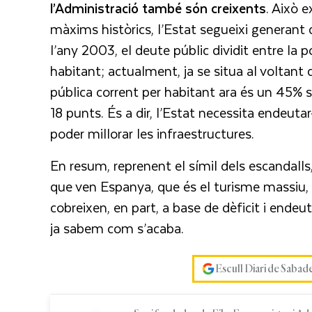
l’Administració també són creixents
. Això e
màxims històrics, l’Estat segueixi generant dè
l’any 2003, el deute públic dividit entre l
habitant; actualment, ja se situa al voltant
pública corrent per habitant ara és un 45% s
18 punts. És a dir, l’Estat necessita endeuta
poder millorar les infraestructures.
En resum, reprenent el símil dels escandalls,
que ven Espanya, que és el turisme massiu,
cobreixen, en part, a base de dèficit i ende
ja sabem com s’acaba.
Escull Diari de Sabad