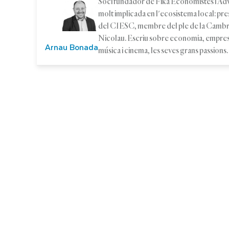
Soci fundador de Fika Economistes i Ad
molt implicada en l'ecosistema local: pr
del CIESC, membre del ple de la Cambra
Nicolau. Escriu sobre economia, empresa 
Arnau Bonada
música i cinema, les seves grans passions.