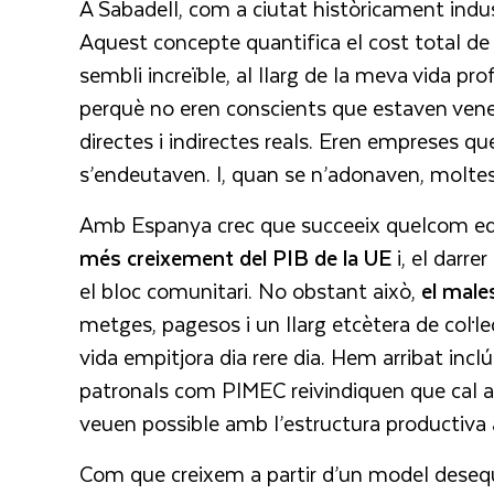
A Sabadell, com a ciutat històricament indus
Aquest concepte quantifica el cost total d
sembli increïble, al llarg de la meva vida p
perquè no eren conscients que estaven vene
directes i indirectes reals. Eren empreses qu
s’endeutaven. I, quan se n’adonaven, moltes
Amb Espanya crec que succeeix quelcom eq
més creixement del PIB de la UE
i, el darre
el bloc comunitari. No obstant això,
el male
metges, pagesos i un llarg etcètera de col·l
vida empitjora dia rere dia. Hem arribat inc
patronals com PIMEC reivindiquen que cal a
veuen possible amb l’estructura productiva 
Com que creixem a partir d’un model desequi