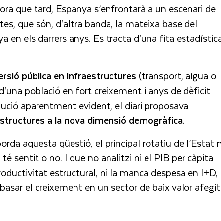
ora que tard, Espanya s’enfrontarà a un escenari de
tes, que són, d’altra banda, la mateixa base del
 en els darrers anys. Es tracta d’una fita estadística
rsió pública en infraestructures
(transport, aigua o
d’una població en fort creixement i anys de dèficit
lució aparentment evident, el diari proposava
aestructures a la nova dimensió demogràfica
.
da aquesta qüestió, el principal rotatiu de l’Estat 
é sentit o no. I que no analitzi ni el PIB per càpita
roductivitat estructural, ni la manca despesa en I+D, 
basar el creixement en un sector de baix valor afegit