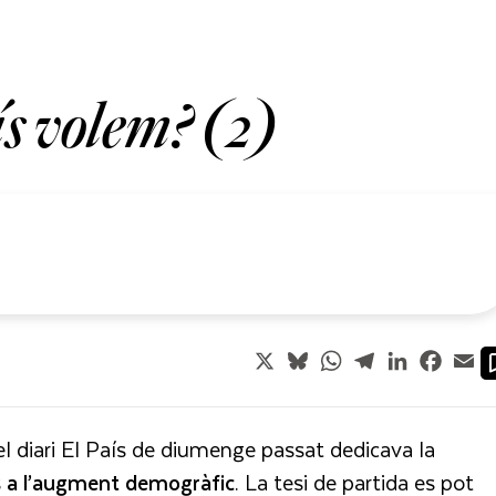
s volem? (2)
X
Bluesky
WhatsApp
Telegram
LinkedIn
Faceb
Em
 diari El País de diumenge passat dedicava la
s
a l’augment demogràfic
. La tesi de partida es pot