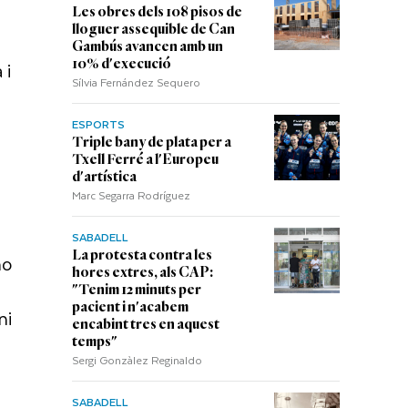
Les obres dels 108 pisos de
lloguer assequible de Can
Gambús avancen amb un
10% d'execució
 i
Sílvia Fernández Sequero
ESPORTS
Triple bany de plata per a
Txell Ferré a l'Europeu
d'artística
Marc Segarra Rodríguez
SABADELL
La protesta contra les
no
hores extres, als CAP:
"Tenim 12 minuts per
pacient i n'acabem
ni
encabint tres en aquest
temps"
Sergi Gonzàlez Reginaldo
SABADELL