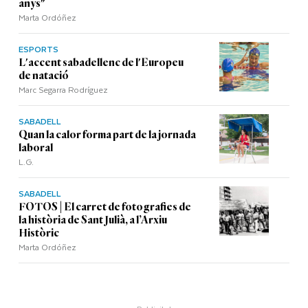
anys"
Marta Ordóñez
ESPORTS
L'accent sabadellenc de l'Europeu
de natació
Marc Segarra Rodríguez
SABADELL
Quan la calor forma part de la jornada
laboral
L.G.
SABADELL
FOTOS | El carret de fotografies de
la història de Sant Julià, a l’Arxiu
Històric
Marta Ordóñez