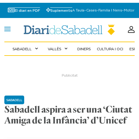
A Taula
-
Cases
-
Familia I Nens
-
Motor
El diari en PDF
Suplements
SABADELL
VALLÈS
DINERS
CULTURA I OCI
ESP
expand_more
expand_more
SABADELL
Sabadell aspira a ser una ‘Ciutat
Amiga de la Infància’ d’Unicef