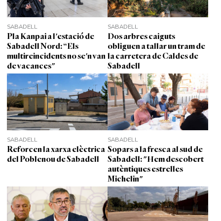
SABADELL
SABADELL
Pla Kanpai a l'estació de
Dos arbres caiguts
Sabadell Nord: “Els
obliguen a tallar un tram de
multireincidents no se'n van
la carretera de Caldes de
de vacances"
Sabadell
SABADELL
SABADELL
Reforcen la xarxa elèctrica
Sopars a la fresca al sud de
del Poblenou de Sabadell
Sabadell: "Hem descobert
autèntiques estrelles
Michelin"