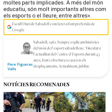
moltes parts implicades. A més del món
educatiu, són molt importants altres com
els esports o el lleure, entre altres».
Escull Diari de Sabadell com la teva font preferida de
Google
Sabadell, 1961. Sempre explicant històries
del món de l'esport sabadellenc. Vinculat a
l'actualitat del Centre d'Esports durant 43
anys, fent cobertura a casa i en els
Pere Figueras
desplaçaments. Actualment, jubilat.
Valls
NOTÍCIES RECOMENADES