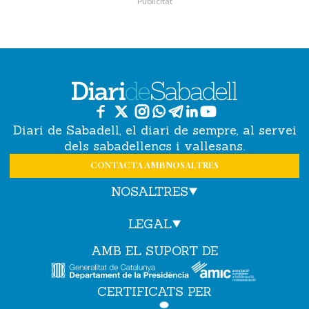
Diari de Sabadell, el diari de sempre, al servei
dels sabadellencs i vallesans.
CONTACTA AMB NOSALTRES
NOSALTRES
LEGAL
AMB EL SUPORT DE
CERTIFICATS PER