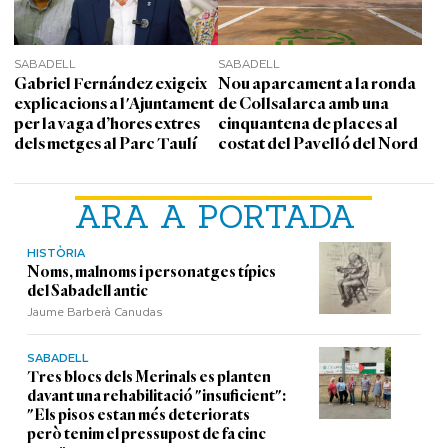
SABADELL
SABADELL
Gabriel Fernández exigeix
Nou aparcament a la ronda
explicacions a l'Ajuntament
de Collsalarca amb una
per la vaga d’hores extres
cinquantena de places al
dels metges al Parc Taulí
costat del Pavelló del Nord
ARA A PORTADA
HISTÒRIA
Noms, malnoms i personatges típics
del Sabadell antic
Jaume Barberà Canudas
SABADELL
Tres blocs dels Merinals es planten
davant una rehabilitació "insuficient":
"Els pisos estan més deteriorats
però tenim el pressupost de fa cinc