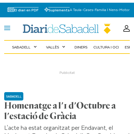
A Taula
-
Cases
-
Familia I Nens
-
Motor
El diari en PDF
Suplements
SABADELL
VALLÈS
DINERS
CULTURA I OCI
ESP
expand_more
expand_more
SABADELL
Homenatge a l'1 d'Octubre a
l'estació de Gràcia
L'acte ha estat organitzat per Endavant, el