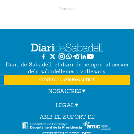
Diari de Sabadell, el diari de sempre, al servei
dels sabadellencs i vallesans.
CONTACTA AMB NOSALTRES
NOSALTRES
LEGAL
AMB EL SUPORT DE