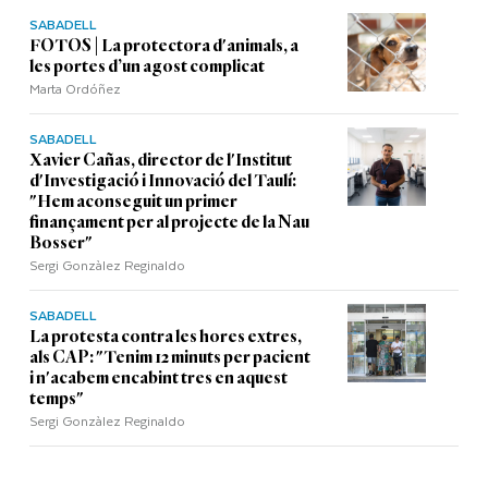
SABADELL
FOTOS | La protectora d'animals, a
les portes d’un agost complicat
Marta Ordóñez
SABADELL
Xavier Cañas, director de l'Institut
d'Investigació i Innovació del Taulí:
"Hem aconseguit un primer
finançament per al projecte de la Nau
Bosser"
Sergi Gonzàlez Reginaldo
SABADELL
La protesta contra les hores extres,
als CAP: "Tenim 12 minuts per pacient
i n'acabem encabint tres en aquest
temps"
Sergi Gonzàlez Reginaldo