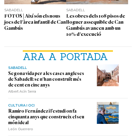
SABADELL
SABADELL
FOTOS | Així són els nous
Les obres dels 108 pisos de
jocs de l'àrea infantil de Can
lloguer assequible de Can
Gambús
Gambús avancen amb un
10% d'execució
ARA A PORTADA
SABADELL
Segona vida per a les cases angleses
de Sabadell: se n'han construït més
de cent en cinc anys
Albert Acín Serra
CULTURA I OCI
Ramiro Fernández i l’estudi on fa
cinquanta anys que construeix el seu
món ideal
León Guerrero