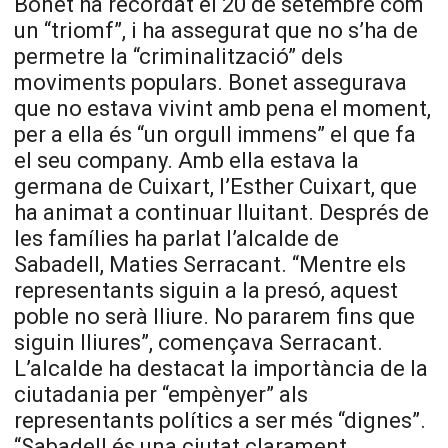
Bonet ha recordat el 20 de setembre com
un “triomf”, i ha assegurat que no s’ha de
permetre la “criminalització” dels
moviments populars. Bonet assegurava
que no estava vivint amb pena el moment,
per a ella és “un orgull immens” el que fa
el seu company. Amb ella estava la
germana de Cuixart, l’Esther Cuixart, que
ha animat a continuar lluitant. Després de
les famílies ha parlat l’alcalde de
Sabadell, Maties Serracant. “Mentre els
representants siguin a la presó, aquest
poble no serà lliure. No pararem fins que
siguin lliures”, començava Serracant.
L’alcalde ha destacat la importància de la
ciutadania per “empènyer” als
representants polítics a ser més “dignes”.
“Sabadell és una ciutat clarament