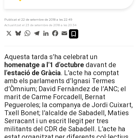
Publicat el 22 de setembre de 2018 a les 22:49
Actualitzat el 23 de setembre de 2018 a les 20:34
X
Bluesky
WhatsApp
Telegram
LinkedIn
Facebook
Email
Aquesta tarda s’ha celebrat un
homenatge a l’1 d’octubre
davant de
l’estació de Gràcia
. L’acte ha comptat
amb els parlaments d’Ignasi Termes
d’Òmnium; David Fernàndez de l’ANC; el
marit de Carme Forcadell, Bernat
Pegueroles; la companya de Jordi Cuixart,
Txell Bonet; l’alcalde de Sabadell, Maties
Serracant i un escrit llegit per tres
militants del CDR de Sabadell. L’acte ha
estat organitzat per diferents col·lectius