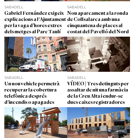
SABADELL
SABADELL
Gabriel Fernández exigeix
Nou aparcament a la ronda
explicacions a l'Ajuntament
de Collsalarca amb una
per la vaga d’hores extres
cinquantena de places al
dels metges al Parc Taulí
costat del Pavelló del Nord
SABADELL
SABADELL
Un nou vehicle permetrà
VÍDEO | Tres detinguts per
recuperar la cobertura
assaltar de nit una farmàcia
telefònica després
de la Creu Alta i endur-se
d'incendis o apagades
dues caixes registradores