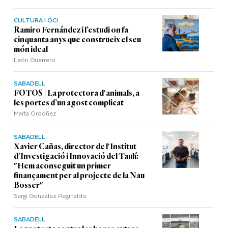
CULTURA I OCI
Ramiro Fernández i l’estudi on fa
cinquanta anys que construeix el seu
món ideal
León Guerrero
SABADELL
FOTOS | La protectora d'animals, a
les portes d’un agost complicat
Marta Ordóñez
SABADELL
Xavier Cañas, director de l'Institut
d'Investigació i Innovació del Taulí:
"Hem aconseguit un primer
finançament per al projecte de la Nau
Bosser"
Sergi Gonzàlez Reginaldo
SABADELL