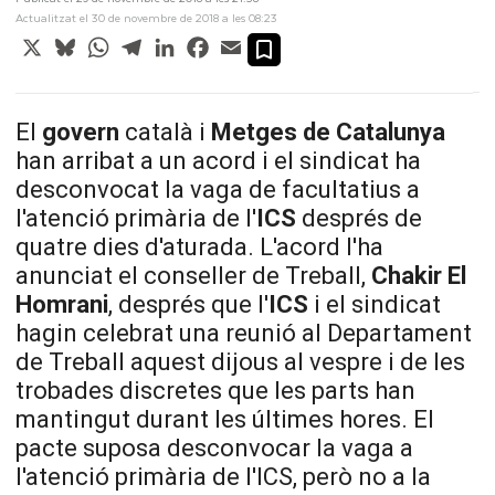
Actualitzat el 30 de novembre de 2018 a les 08:23
X
Bluesky
WhatsApp
Telegram
LinkedIn
Facebook
Email
El
govern
català i
Metges de Catalunya
han arribat a un acord i el sindicat ha
desconvocat la vaga de facultatius a
l'atenció primària de l'
ICS
després de
quatre dies d'aturada. L'acord l'ha
anunciat el conseller de Treball,
Chakir El
Homrani
, després que l'
ICS
i el sindicat
hagin celebrat una reunió al Departament
de Treball aquest dijous al vespre i de les
trobades discretes que les parts han
mantingut durant les últimes hores. El
pacte suposa desconvocar la vaga a
l'atenció primària de l'ICS, però no a la