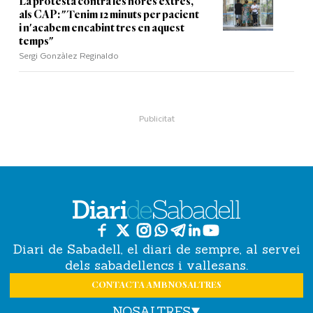
La protesta contra les hores extres,
als CAP: "Tenim 12 minuts per pacient
i n'acabem encabint tres en aquest
temps"
Sergi Gonzàlez Reginaldo
Diari de Sabadell, el diari de sempre, al servei
dels sabadellencs i vallesans.
CONTACTA AMB NOSALTRES
NOSALTRES