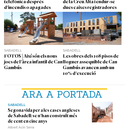
telefònica després
de la Creu Alta i endur-se
d'incendis o apagades
dues caixes registradores
SABADELL
SABADELL
FOTOS | Així són els nous
Les obres dels 108 pisos de
jocs de l'àrea infantil de Can
lloguer assequible de Can
Gambús
Gambús avancen amb un
10% d'execució
ARA A PORTADA
SABADELL
Segona vida per a les cases angleses
de Sabadell: se n'han construït més
de cent en cinc anys
Albert Acín Serra