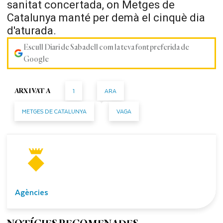
sanitat concertada, on Metges de
Catalunya manté per demà el cinquè dia
d'aturada.
Escull Diari de Sabadell com la teva font preferida de
Google
1
ARA
ARXIVAT A
METGES DE CATALUNYA
VAGA
Agències