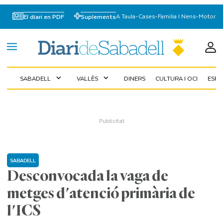
A Taula
-
Cases
-
Familia I Nens
-
Motor
El diari en PDF
Suplements
SABADELL
VALLÈS
DINERS
CULTURA I OCI
ESP
expand_more
expand_more
SABADELL
Desconvocada la vaga de
metges d'atenció primària de
l'ICS