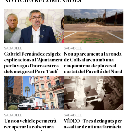
NOTÍCIES RECOMENADES
SABADELL
SABADELL
Gabriel Fernández exigeix
Nou aparcament a la ronda
explicacions a l'Ajuntament
de Collsalarca amb una
per la vaga d’hores extres
cinquantena de places al
dels metges al Parc Taulí
costat del Pavelló del Nord
SABADELL
SABADELL
Un nou vehicle permetrà
VÍDEO | Tres detinguts per
recuperar la cobertura
assaltar de nit una farmàcia