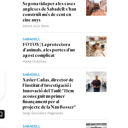
Segona vida per a les cases
angleses de Sabadell: s'han
construït més de cent en
cinc anys
Albert Acín Serra
SABADELL
FOTOS | La protectora
d'animals, a les portes d’un
agost complicat
Marta Ordóñez
SABADELL
Xavier Cañas, director de
l'Institut d'Investigació i
Innovació del Taulí: "Hem
aconseguit un primer
finançament per al
projecte de la Nau Bosser"
Sergi Gonzàlez Reginaldo
ook
ail
SABADELL