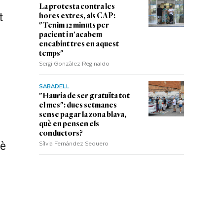
La protesta contra les
t
hores extres, als CAP:
"Tenim 12 minuts per
pacient i n'acabem
encabint tres en aquest
temps"
Sergi Gonzàlez Reginaldo
SABADELL
"Hauria de ser gratuïta tot
el mes": dues setmanes
sense pagar la zona blava,
què en pensen els
conductors?
Sílvia Fernández Sequero
uè