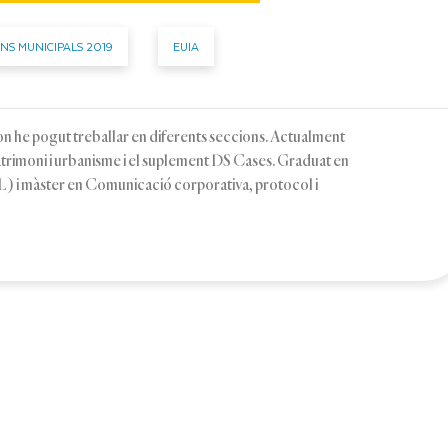
NS MUNICIPALS 2019
EUIA
, on he pogut treballar en diferents seccions. Actualment
patrimoni i urbanisme i el suplement DS Cases. Graduat en
 i màster en Comunicació corporativa, protocol i