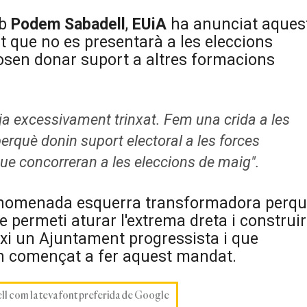
mb
Podem Sabadell
,
EUiA
ha anunciat aques
 que no es presentarà a les eleccions
osen donar suport a altres formacions
ja excessivament trinxat. Fem una crida a les
erquè donin suport electoral a les forces
 que concorreran a les eleccions de maig".
'anomenada esquerra transformadora perq
 permeti aturar l'extrema dreta i construir
ixi un Ajuntament progressista i que
an començat a fer aquest mandat.
ell com la teva font preferida de Google