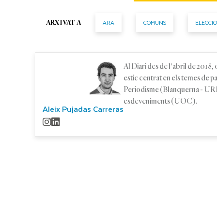
ARA
COMUNS
ELECCIO
ARXIVAT A
Al Diari des de l'abril de 2018
estic centrat en els temes de 
Periodisme (Blanquerna - URL)
esdeveniments (UOC).
Aleix Pujadas Carreras