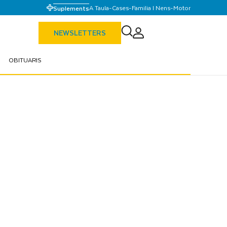
A Taula
-
Cases
-
Familia I Nens
-
Motor
Suplements
NEWSLETTERS
OBITUARIS