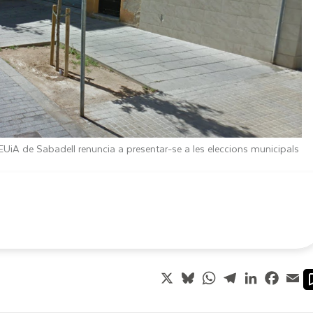
EUiA de Sabadell renuncia a presentar-se a les eleccions municipals
X
Bluesky
WhatsApp
Telegram
LinkedIn
Faceb
Em