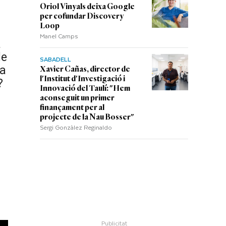
Oriol Vinyals deixa Google
per cofundar Discovery
Loop
Manel Camps
a
de
SABADELL
la
Xavier Cañas, director de
l'Institut d'Investigació i
?
Innovació del Taulí: "Hem
aconseguit un primer
finançament per al
projecte de la Nau Bosser"
Sergi Gonzàlez Reginaldo