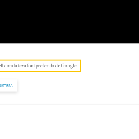
ell com la teva font preferida de Google
RISTESA