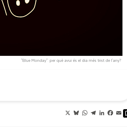
"Blue Monday": per què avui és el dia més trist de l'any?
X
Bluesky
WhatsApp
Telegram
LinkedIn
Faceb
Em