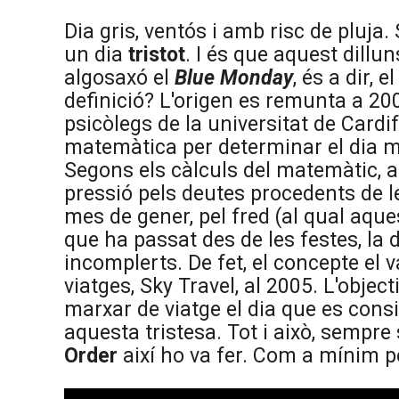
Dia gris, ventós i amb risc de pluja. 
un dia
tristot
. I és que aquest dillu
algosaxó el
Blue Monday
, és a dir, 
definició? L'origen es remunta a 2
psicòlegs de la universitat de Card
matemàtica per determinar el dia mé
Segons els càlculs del matemàtic, aq
pressió pels deutes procedents de le
mes de gener, pel fred (al qual aqu
que ha passat des de les festes, la 
incomplerts. De fet, el concepte el
viatges, Sky Travel, al 2005. L'objec
marxar de viatge el dia que es consi
aquesta tristesa. Tot i això, sempre 
Order
així ho va fer. Com a mínim p