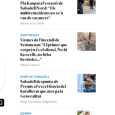
Pla Kanpai a l'estació de
Sabadell Nord: “Els
multireincidents no se'n
van de vacances"
Albert Acín Serra
SENTMENAT
Un mes de l'incendi de
Sentmenat: "El primer que
sorprèn és el silenci. No hi
ha ocells, no hi ha
bestioles..."
Manel Camps
DIARI DE SABADELL
Sabadell despunta als
Premis a l'excel·lència del
batxillerat que atorga la
Generalitat
Sergi Gonzàlez Reginaldo
ook
ail
DINERS