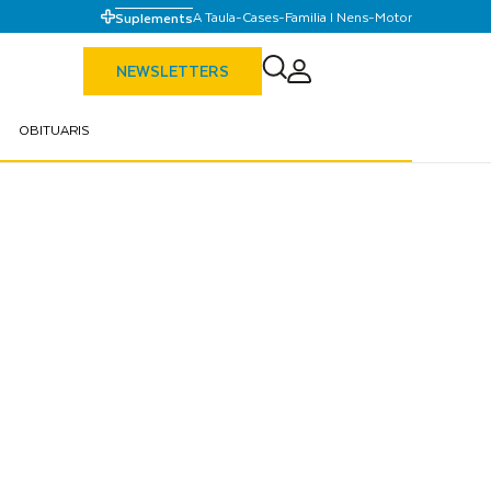
A Taula
-
Cases
-
Familia I Nens
-
Motor
Suplements
NEWSLETTERS
OBITUARIS