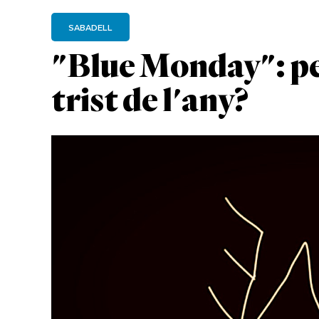
SABADELL
"Blue Monday": per
trist de l'any?