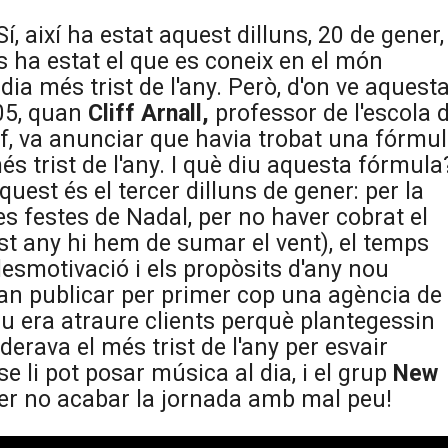
Sí, així ha estat aquest dilluns, 20 de gener,
ns ha estat el que es coneix en el món
el dia més trist de l'any. Però, d'on ve aquest
005, quan
Cliff Arnall,
professor de l'escola 
iff, va anunciar que havia trobat una fórmu
s trist de l'any. I què diu aquesta fórmula
uest és el tercer dilluns de gener: per la
s festes de Nadal, per no haver cobrat el
est any hi hem de sumar el vent), el temps
desmotivació i els propòsits d'any nou
 van publicar per primer cop una agència de
tiu era atraure clients perquè plantegessin
derava el més trist de l'any per esvair
se li pot posar música al dia, i el grup
New
er no acabar la jornada amb mal peu!