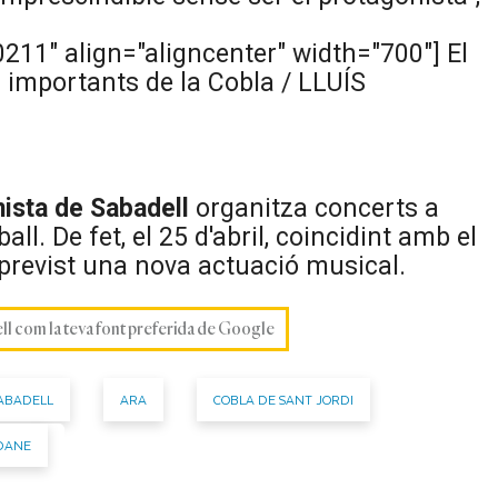
211" align="aligncenter" width="700"]
El
importants de la Cobla / LLUÍS
ista de Sabadell
organitza concerts a
all. De fet, el 25 d'abril, coincidint amb el
 previst una nova actuació musical.
ell com la teva font preferida de Google
SABADELL
ARA
COBLA DE SANT JORDI
DANE