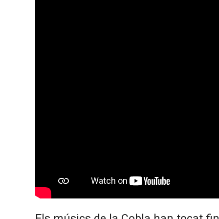
Els músics de la Cobla han tocat fin