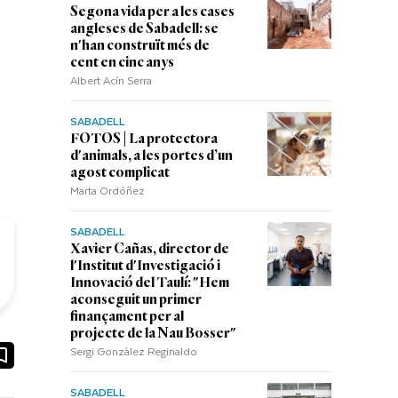
Segona vida per a les cases
angleses de Sabadell: se
n'han construït més de
cent en cinc anys
Albert Acín Serra
SABADELL
FOTOS | La protectora
d'animals, a les portes d’un
agost complicat
Marta Ordóñez
SABADELL
Xavier Cañas, director de
l'Institut d'Investigació i
Innovació del Taulí: "Hem
aconseguit un primer
finançament per al
projecte de la Nau Bosser"
Sergi Gonzàlez Reginaldo
ook
ail
SABADELL