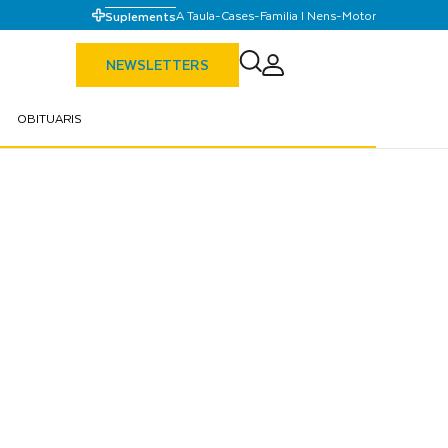
A Taula
-
Cases
-
Familia I Nens
-
Motor
Suplements
NEWSLETTERS
OBITUARIS