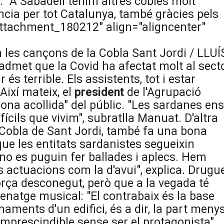
. "A Sabadell tenim altres cobles molt
cia per tot Catalunya, també gràcies pels
attachment_180212" align="aligncenter"
n les cançons de la Cobla Sant Jordi / LLUÍ
admet que la Covid ha afectat molt al sect
 és terrible. Els assistents, tot i estar
Així mateix, el
president
de l'Agrupació
ona acollida" del públic. "Les sardanes ens
fícils que vivim", subratlla Manuat. D'altra
 Cobla de Sant Jordi, també fa una bona
que les entitats sardanistes segueixin
 no es puguin fer ballades i aplecs. Hem
s actuacions com la d'avui", explica. Drugu
orça desconegut, però que a la vegada té
enatge musical: "El contrabaix és la base
aments d'un edifici, és a dir, la part meny
 imprescindible sense ser el protagonista",