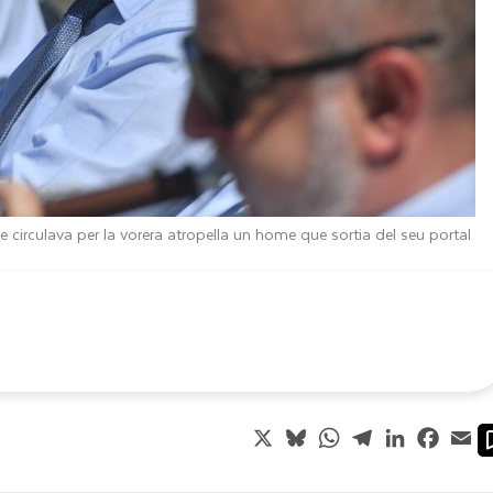
 circulava per la vorera atropella un home que sortia del seu portal
X
Bluesky
WhatsApp
Telegram
LinkedIn
Faceb
Em