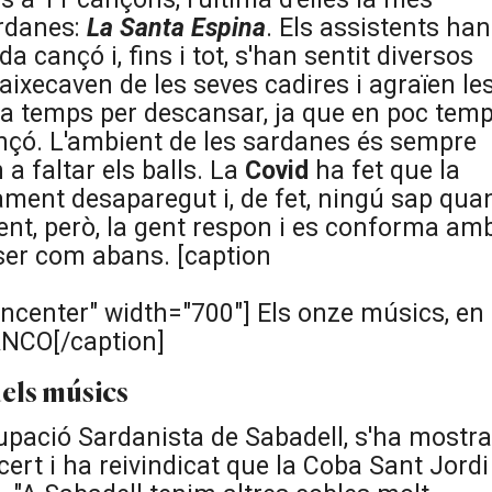
rdanes:
La Santa Espina
. Els assistents han
 cançó i, fins i tot, s'han sentit diversos
'aixecaven de les seves cadires i agraïen le
ssa temps per descansar, ja que en poc tem
ançó. L'ambient de les sardanes és sempre
n a faltar els balls. La
Covid
ha fet que la
ament desaparegut i, de fet, ningú sap qua
ent, però, la gent respon i es conforma am
 ser com abans. [caption
ncenter" width="700"]
Els onze músics, en
ANCO[/caption]
dels músics
rupació Sardanista de Sabadell, s'ha mostra
ert i ha reivindicat que la Coba Sant Jordi