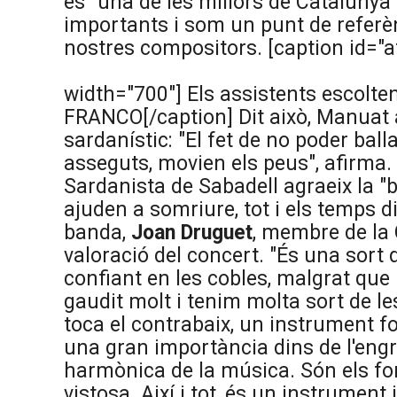
és "una de les millors de Catalunya"
importants i som un punt de referèn
nostres compositors. [caption id="
width="700"]
Els assistents escolte
FRANCO[/caption] Dit això, Manuat 
sardanístic: "El fet de no poder ballar
asseguts, movien els peus", afirma. 
Sardanista de Sabadell agraeix la "b
ajuden a somriure, tot i els temps di
banda,
Joan Druguet
, membre de la
valoració del concert. "És una sort 
confiant en les cobles, malgrat que
gaudit molt i tenim molta sort de le
toca el contrabaix, un instrument f
una gran importància dins de l'engr
harmònica de la música. Són els fon
vistosa. Així i tot, és un instrument