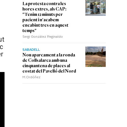
La protesta contra les
hores extres, als CAP:
"Tenim 12 minuts per
pacient i n'acabem
encabint tres en aquest
temps"
Sergi Gonzàlez Reginaldo
ut
ic
SABADELL
er
Nou aparcament a la ronda
de Collsalarca amb una
cinquantena de places al
costat del Pavelló del Nord
M.Ordóñez