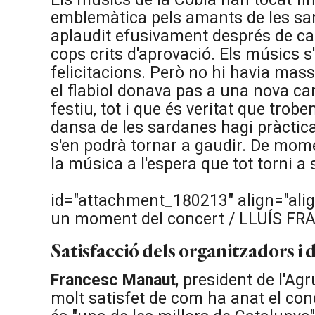
emblemàtica pels amants de les sa
aplaudit efusivament després de cada
cops crits d'aprovació. Els músics s
felicitacions. Però no hi havia ma
el flabiol donava pas a una nova c
festiu, tot i que és veritat que trobe
dansa de les sardanes hagi pràctic
s'en podrà tornar a gaudir. De mom
la música a l'espera que tot torni a
id="attachment_180213" align="alig
un moment del concert / LLUÍS FR
Satisfacció dels organitzadors i 
Francesc Manaut
, president de l'Ag
molt satisfet de com ha anat el conc