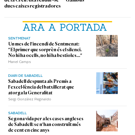
dues caixes registradores
ARA A PORTADA
SENTMENAT
Un mes de l'incendi de Sentmenat:
"El primer que sorprèn és el silenci.
No hi ha ocells, no hi ha bestioles..."
Manel Camps
DIARI DE SABADELL
Sabadell despunta als Premis a
l'excel·lència del batxillerat que
atorga la Generalitat
Sergi Gonzàlez Reginaldo
SABADELL
Segona vida per a les cases angleses
de Sabadell: se n'han construït més
de cent en cinc anys