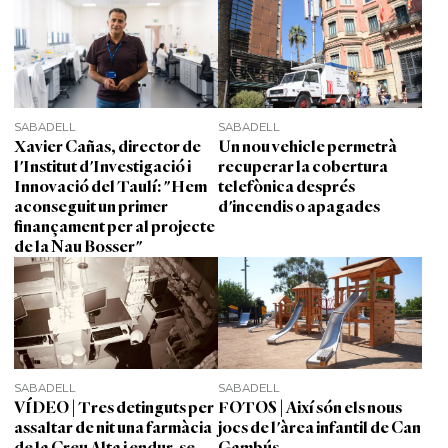
SABADELL
SABADELL
Xavier Cañas, director de
Un nou vehicle permetrà
l'Institut d'Investigació i
recuperar la cobertura
Innovació del Taulí: "Hem
telefònica després
aconseguit un primer
d'incendis o apagades
finançament per al projecte
de la Nau Bosser"
SABADELL
SABADELL
VÍDEO | Tres detinguts per
FOTOS | Així són els nous
assaltar de nit una farmàcia
jocs de l'àrea infantil de Can
de la Creu Alta i endur-se
Gambús