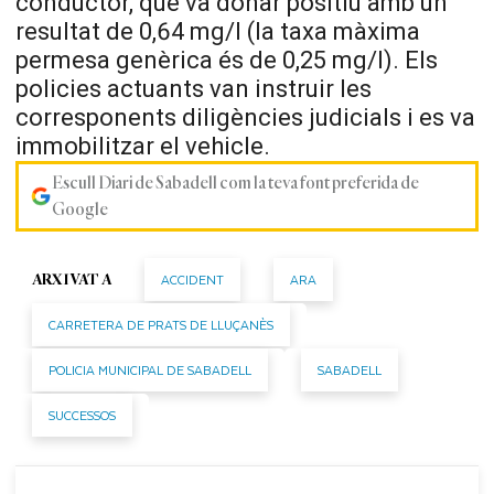
conductor, que va donar positiu amb un
resultat de 0,64 mg/l (la taxa màxima
permesa genèrica és de 0,25 mg/l). Els
policies actuants van instruir les
corresponents diligències judicials i es va
immobilitzar el vehicle.
Escull Diari de Sabadell com la teva font preferida de
Google
ACCIDENT
ARA
ARXIVAT A
CARRETERA DE PRATS DE LLUÇANÈS
POLICIA MUNICIPAL DE SABADELL
SABADELL
SUCCESSOS