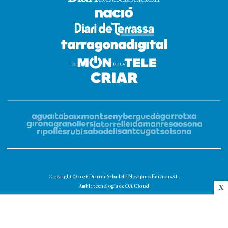
Copyright © 2026 Diari de Sabadell | Novapress Edicions S.L.
OA Cloud
Amb la tecnologia de
X