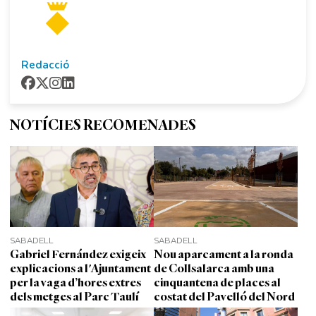
Redacció
NOTÍCIES RECOMENADES
SABADELL
SABADELL
Gabriel Fernández exigeix
Nou aparcament a la ronda
explicacions a l'Ajuntament
de Collsalarca amb una
per la vaga d’hores extres
cinquantena de places al
dels metges al Parc Taulí
costat del Pavelló del Nord