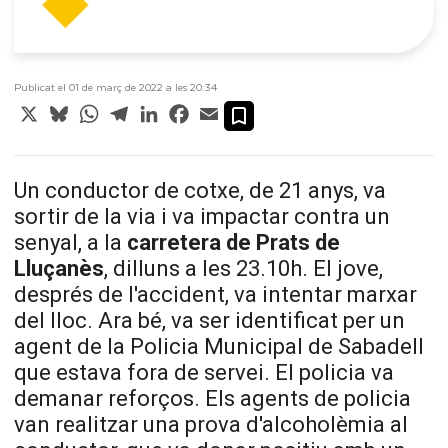
Publicat el 01 de març de 2022 a les 20:34
X
Bluesky
WhatsApp
Telegram
LinkedIn
Facebook
Email
Un conductor de cotxe, de 21 anys, va
sortir de la via i va impactar contra un
senyal, a la
carretera de Prats de
Lluçanès
, dilluns a les 23.10h. El jove,
després de l'accident, va intentar marxar
del lloc. Ara bé, va ser identificat per un
agent de la Policia Municipal de Sabadell
que estava fora de servei. El policia va
demanar reforços. Els agents de policia
van realitzar una prova d'alcoholèmia al