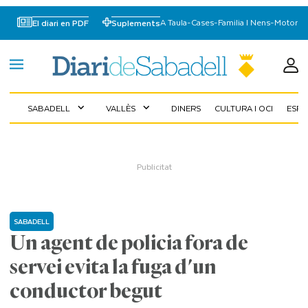
A Taula
-
Cases
-
Familia I Nens
-
Motor
El diari en PDF
Suplements
SABADELL
VALLÈS
DINERS
CULTURA I OCI
ESP
expand_more
expand_more
SABADELL
Un agent de policia fora de
servei evita la fuga d'un
conductor begut