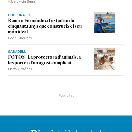
Albert Acín Serra
CULTURA I OCI
Ramiro Fernández i l’estudi on fa
cinquanta anys que construeix el seu
món ideal
León Guerrero
SABADELL
FOTOS | La protectora d'animals, a
les portes d’un agost complicat
Marta Ordóñez