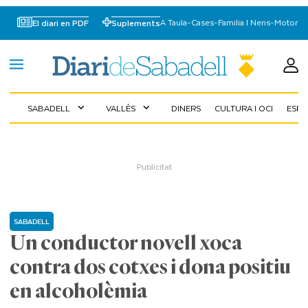
A Taula
-
Cases
-
Familia I Nens
-
Motor
El diari en PDF
Suplements
SABADELL
VALLÈS
DINERS
CULTURA I OCI
ESP
expand_more
expand_more
SABADELL
Un conductor novell xoca
contra dos cotxes i dona positiu
en alcoholèmia