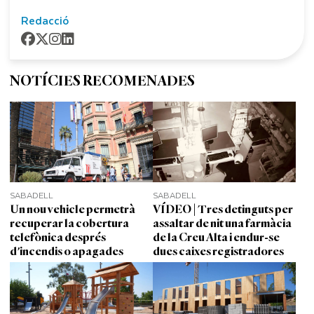
Redacció
NOTÍCIES RECOMENADES
SABADELL
SABADELL
Un nou vehicle permetrà
VÍDEO | Tres detinguts per
recuperar la cobertura
assaltar de nit una farmàcia
telefònica després
de la Creu Alta i endur-se
d'incendis o apagades
dues caixes registradores