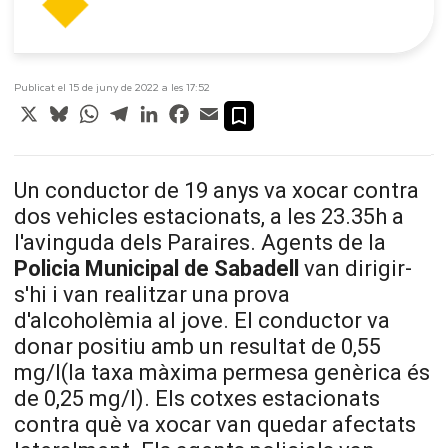
Publicat el 15 de juny de 2022 a les 17:52
X
Bluesky
WhatsApp
Telegram
LinkedIn
Facebook
Email
Un conductor de 19 anys va xocar contra
dos vehicles estacionats, a les 23.35h a
l'avinguda dels Paraires. Agents de la
Policia Municipal de Sabadell
van dirigir-
s'hi i van realitzar una prova
d'alcoholèmia al jove. El conductor va
donar positiu amb un resultat de 0,55
mg/l(la taxa màxima permesa genèrica és
de 0,25 mg/l). Els cotxes estacionats
contra què va xocar van quedar afectats