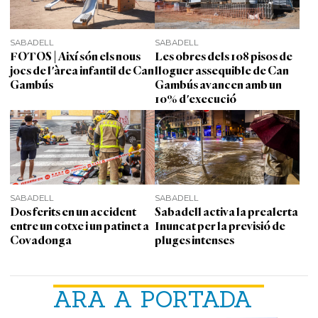
SABADELL
SABADELL
FOTOS | Així són els nous
Les obres dels 108 pisos de
jocs de l'àrea infantil de Can
lloguer assequible de Can
Gambús
Gambús avancen amb un
10% d'execució
SABADELL
SABADELL
Dos ferits en un accident
Sabadell activa la prealerta
entre un cotxe i un patinet a
Inuncat per la previsió de
Covadonga
pluges intenses
ARA A PORTADA