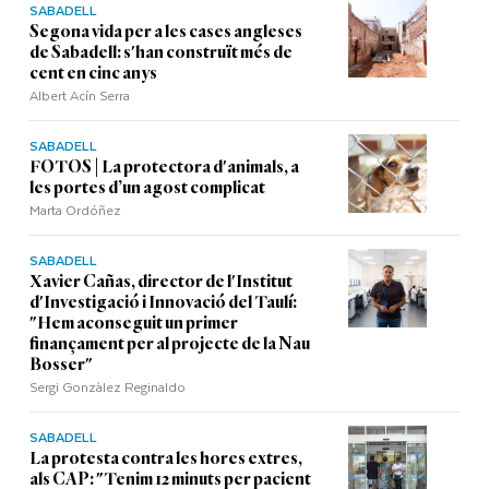
SABADELL
Segona vida per a les cases angleses
de Sabadell: s'han construït més de
cent en cinc anys
Albert Acín Serra
SABADELL
FOTOS | La protectora d'animals, a
les portes d’un agost complicat
Marta Ordóñez
SABADELL
Xavier Cañas, director de l'Institut
d'Investigació i Innovació del Taulí:
"Hem aconseguit un primer
finançament per al projecte de la Nau
Bosser"
Sergi Gonzàlez Reginaldo
SABADELL
La protesta contra les hores extres,
als CAP: "Tenim 12 minuts per pacient