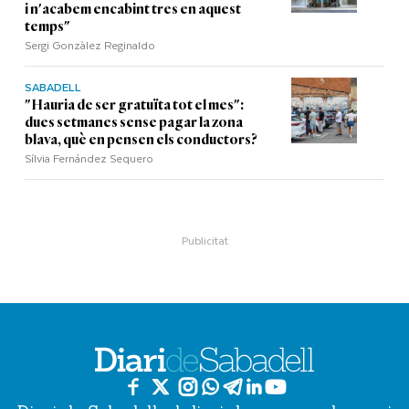
i n'acabem encabint tres en aquest
temps"
Sergi Gonzàlez Reginaldo
SABADELL
"Hauria de ser gratuïta tot el mes":
dues setmanes sense pagar la zona
blava, què en pensen els conductors?
Sílvia Fernández Sequero