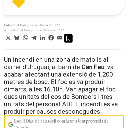
Publicat el 15 de juny de 2022 a les 17:37
Actualitzat el 15 de juny de 2022 a les 17:43
X
Bluesky
WhatsApp
Telegram
LinkedIn
Facebook
Email
Un incendi en una zona de matolls al
carrer d'Uruguai, al barri de
Can Feu
, va
acabar afectant una extensió de 1.200
metres de bosc. El foc es va produir
dimarts, a les 16.10h. Van apagar el foc
dues unitats del cos de Bombers i tres
unitats del personal ADF. L'incendi es va
produir per causes desconegudes.
Escull Diari de Sabadell com la teva font preferida de
Google