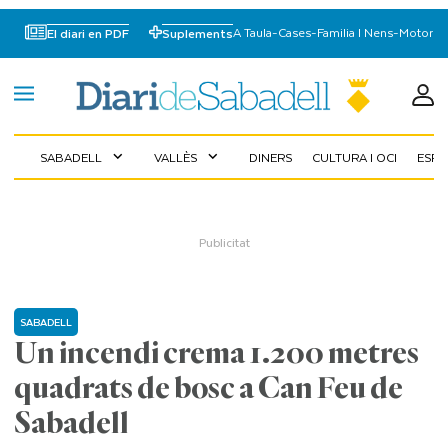
A Taula
-
Cases
-
Familia I Nens
-
Motor
El diari en PDF
Suplements
SABADELL
VALLÈS
DINERS
CULTURA I OCI
ESP
expand_more
expand_more
SABADELL
Un incendi crema 1.200 metres
quadrats de bosc a Can Feu de
Sabadell