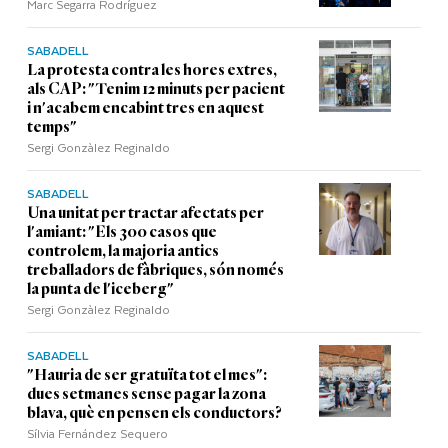
Marc Segarra Rodríguez
SABADELL
La protesta contra les hores extres,
als CAP: "Tenim 12 minuts per pacient
i n'acabem encabint tres en aquest
temps"
Sergi Gonzàlez Reginaldo
SABADELL
Una unitat per tractar afectats per
l'amiant: "Els 300 casos que
controlem, la majoria antics
treballadors de fàbriques, són només
la punta de l'iceberg"
Sergi Gonzàlez Reginaldo
SABADELL
"Hauria de ser gratuïta tot el mes":
dues setmanes sense pagar la zona
blava, què en pensen els conductors?
Sílvia Fernández Sequero