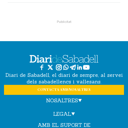
Diari de Sabadell, el diari de sempre, al servei
dels sabadellencs i vallesans.
CONTACTA AMB NOSALTRES
NOSALTRES
LEGAL
AMB EL SUPORT DE