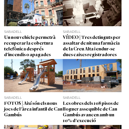
SABADELL
SABADELL
Un nou vehicle permetrà
VÍDEO | Tres detinguts per
recuperar la cobertura
assaltar de nit una farmàcia
telefònica després
de la Creu Alta i endur-se
d'incendis o apagades
dues caixes registradores
SABADELL
SABADELL
FOTOS | Així són els nous
Les obres dels 108 pisos de
jocs de l'àrea infantil de Can
lloguer assequible de Can
Gambús
Gambús avancen amb un
10% d'execució