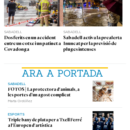
SABADELL
SABADELL
Dos ferits en un accident
Sabadell activa la prealerta
entre un cotxe i un patinet a
Inuncat per la previsió de
Covadonga
pluges intenses
ARA A PORTADA
SABADELL
FOTOS | La protectora d'animals, a
les portes d’un agost complicat
Marta Ordóñez
ESPORTS
Triple bany de plata per a Txell Ferré
a l'Europeu d'artística