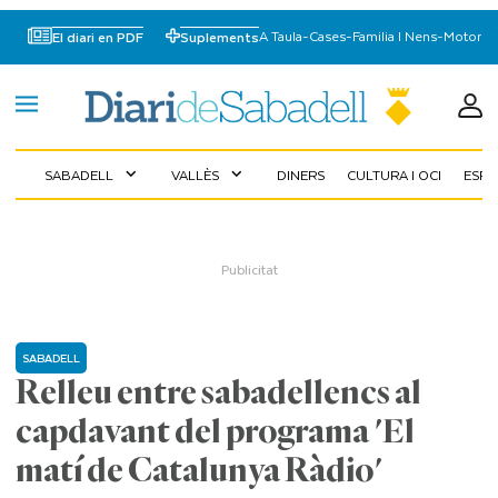
A Taula
-
Cases
-
Familia I Nens
-
Motor
El diari en PDF
Suplements
SABADELL
VALLÈS
DINERS
CULTURA I OCI
ESP
expand_more
expand_more
SABADELL
Relleu entre sabadellencs al
capdavant del programa 'El
matí de Catalunya Ràdio'