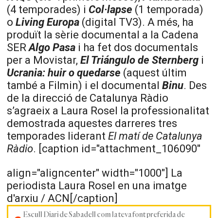
(4 temporades) i
Col·lapse
(1 temporada)
o
Living Europa
(digital TV3). A més, ha
produït la sèrie documental a la Cadena
SER
Algo Pasa
i ha fet dos documentals
per a Movistar,
El Triángulo de Sternberg
i
Ucrania: huir o quedarse
(aquest últim
també a Filmin) i el documental
Binu
. Des
de la direcció de Catalunya Ràdio
s’agraeix a Laura Rosel la professionalitat
demostrada aquestes darreres tres
temporades liderant
El matí de Catalunya
Ràdio
. [caption id="attachment_106090"
align="aligncenter" width="1000"]
La
periodista Laura Rosel en una imatge
d'arxiu / ACN[/caption]
Escull Diari de Sabadell com la teva font preferida de