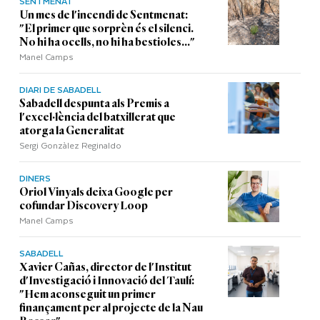
SENTMENAT
Un mes de l'incendi de Sentmenat:
"El primer que sorprèn és el silenci.
No hi ha ocells, no hi ha bestioles..."
Manel Camps
DIARI DE SABADELL
Sabadell despunta als Premis a
l'excel·lència del batxillerat que
atorga la Generalitat
Sergi Gonzàlez Reginaldo
DINERS
Oriol Vinyals deixa Google per
cofundar Discovery Loop
Manel Camps
SABADELL
Xavier Cañas, director de l'Institut
d'Investigació i Innovació del Taulí:
"Hem aconseguit un primer
finançament per al projecte de la Nau