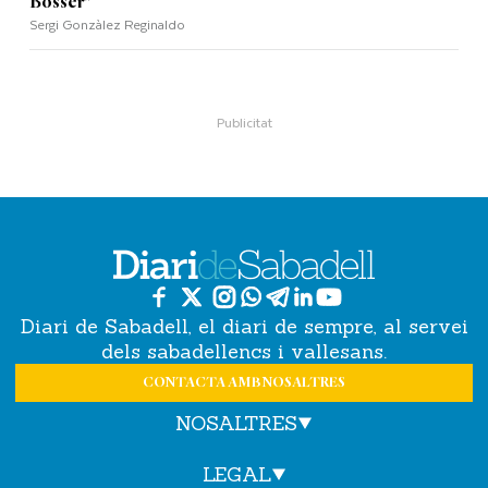
Bosser"
Sergi Gonzàlez Reginaldo
Diari de Sabadell, el diari de sempre, al servei
dels sabadellencs i vallesans.
CONTACTA AMB NOSALTRES
NOSALTRES
LEGAL