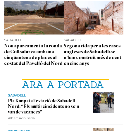
SABADELL
SABADELL
Nou aparcament a la ronda
Segona vida per a les cases
de Collsalarca amb una
angleses de Sabadell: se
cinquantena de places al
n'han construït més de cent
costat del Pavelló del Nord
en cinc anys
ARA A PORTADA
SABADELL
Pla Kanpai a l'estació de Sabadell
Nord: “Els multireincidents no se'n
van de vacances"
Albert Acín Serra