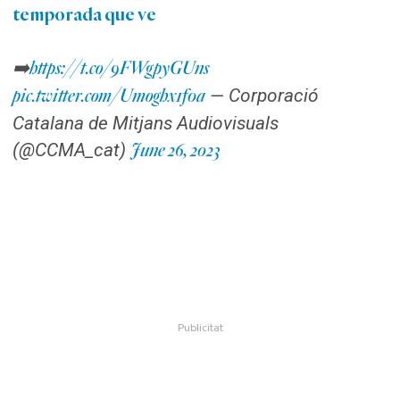
temporada que ve
➡️
https://t.co/9FWgpyGUns
— Corporació
pic.twitter.com/Umoghx1f0a
Catalana de Mitjans Audiovisuals
(@CCMA_cat)
June 26, 2023