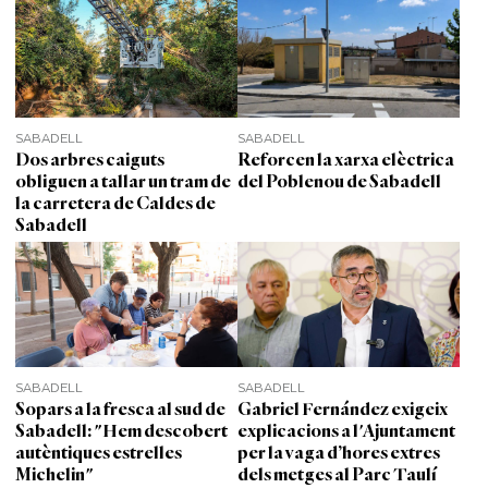
SABADELL
SABADELL
Dos arbres caiguts
Reforcen la xarxa elèctrica
obliguen a tallar un tram de
del Poblenou de Sabadell
la carretera de Caldes de
Sabadell
SABADELL
SABADELL
Sopars a la fresca al sud de
Gabriel Fernández exigeix
Sabadell: "Hem descobert
explicacions a l'Ajuntament
autèntiques estrelles
per la vaga d’hores extres
Michelin"
dels metges al Parc Taulí