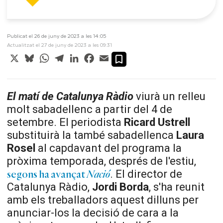
Publicat el 26 de juny de 2023 a les 14:05
Actualitzat el 27 de juny de 2023 a les 09:31
X
Bluesky
WhatsApp
Telegram
LinkedIn
Facebook
Email
El matí de Catalunya Ràdio
viurà un relleu
molt sabadellenc a partir del 4 de
setembre. El periodista
Ricard Ustrell
substituirà la també sabadellenca
Laura
Rosel
al capdavant del programa la
pròxima temporada, després de l'estiu,
. El director de
segons ha avançat
Nació
Catalunya Ràdio,
Jordi Borda
, s'ha reunit
amb els treballadors aquest dilluns per
anunciar-los la decisió de cara a la