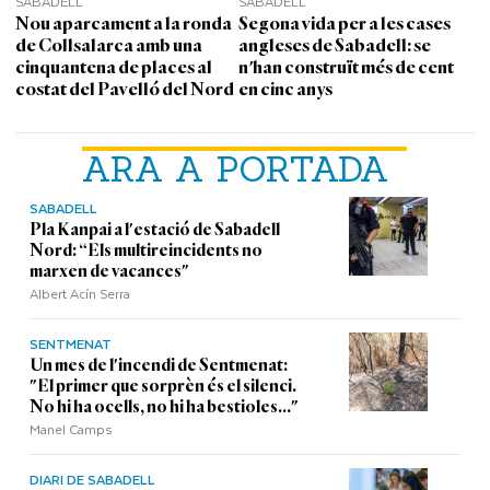
SABADELL
SABADELL
Nou aparcament a la ronda
Segona vida per a les cases
de Collsalarca amb una
angleses de Sabadell: se
cinquantena de places al
n'han construït més de cent
costat del Pavelló del Nord
en cinc anys
ARA A PORTADA
SABADELL
Pla Kanpai a l'estació de Sabadell
Nord: “Els multireincidents no
marxen de vacances"
Albert Acín Serra
SENTMENAT
Un mes de l'incendi de Sentmenat:
"El primer que sorprèn és el silenci.
No hi ha ocells, no hi ha bestioles..."
Manel Camps
DIARI DE SABADELL