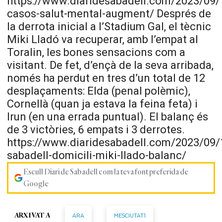
https://www.diaridesabadell.com/2023/09/
casos-salut-mental-augment/ Després de
la derrota inicial a l’Stadium Gal, el tècnic
Miki Lladó va recuperar, amb l’empat al
Toralin, les bones sensacions com a
visitant. De fet, d’ençà de la seva arribada,
només ha perdut en tres d’un total de 12
desplaçaments: Elda (penal polèmic),
Cornellà (quan ja estava la feina feta) i
Irun (en una errada puntual). El balanç és
de 3 victòries, 6 empats i 3 derrotes.
https://www.diaridesabadell.com/2023/09/
sabadell-domicili-miki-llado-balanc/
Escull Diari de Sabadell com la teva font preferida de
Google
ARA
MESCIUTAT1
ARXIVAT A