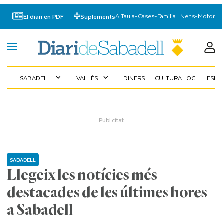
A Taula
-
Cases
-
Familia I Nens
-
Motor
El diari en PDF
Suplements
SABADELL
VALLÈS
DINERS
CULTURA I OCI
ESP
expand_more
expand_more
SABADELL
Llegeix les notícies més
destacades de les últimes hores
a Sabadell