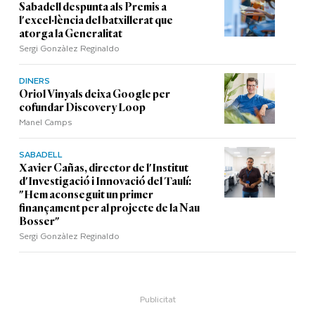
Sabadell despunta als Premis a
l'excel·lència del batxillerat que
atorga la Generalitat
Sergi Gonzàlez Reginaldo
DINERS
Oriol Vinyals deixa Google per
cofundar Discovery Loop
Manel Camps
SABADELL
Xavier Cañas, director de l'Institut
d'Investigació i Innovació del Taulí:
"Hem aconseguit un primer
finançament per al projecte de la Nau
Bosser"
Sergi Gonzàlez Reginaldo