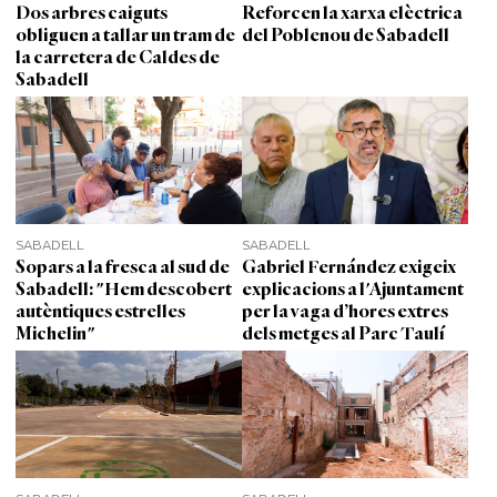
Dos arbres caiguts
Reforcen la xarxa elèctrica
obliguen a tallar un tram de
del Poblenou de Sabadell
la carretera de Caldes de
Sabadell
SABADELL
SABADELL
Sopars a la fresca al sud de
Gabriel Fernández exigeix
Sabadell: "Hem descobert
explicacions a l'Ajuntament
autèntiques estrelles
per la vaga d’hores extres
Michelin"
dels metges al Parc Taulí