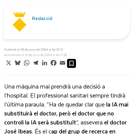
Redacció
Publicat el 09 de juny de 2024 a les 10:12
Actualitzat el 10 de juny de 2024 a les 11:58
X
Bluesky
WhatsApp
Telegram
LinkedIn
Facebook
Email
Una màquina mai prendrà
una decisió a
l’hospital. El professional sanitari sempre tindrà
l’última paraula. “Ha de quedar clar que
la IA mai
substituirà el doctor, però el doctor que no
controli la IA serà substituït
”, assevera
el doctor
José Ibeas
. És el c
ap del grup de recerca en