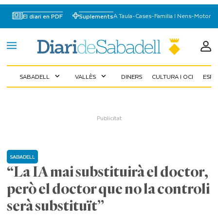
A Taula
-
Cases
-
Familia I Nens
-
Motor
El diari en PDF
Suplements
SABADELL
VALLÈS
DINERS
CULTURA I OCI
ESP
expand_more
expand_more
SABADELL
“La IA mai substituirà el doctor,
però el doctor que no la controli
serà substituït”