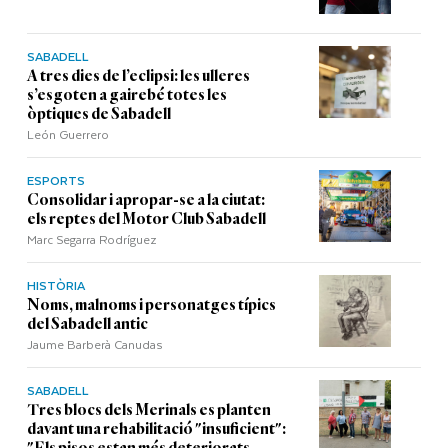
SABADELL
A tres dies de l’eclipsi: les ulleres
s’esgoten a gairebé totes les
òptiques de Sabadell
León Guerrero
ESPORTS
Consolidar i apropar-se a la ciutat:
els reptes del Motor Club Sabadell
Marc Segarra Rodríguez
HISTÒRIA
Noms, malnoms i personatges típics
del Sabadell antic
Jaume Barberà Canudas
SABADELL
Tres blocs dels Merinals es planten
davant una rehabilitació "insuficient":