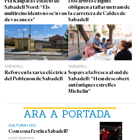
Pla Kanpai a l'estació de
Dos arbres caiguts
Sabadell Nord: “Els
obliguen a tallar un tram de
multireincidents no se'n van
la carretera de Caldes de
de vacances"
Sabadell
SABADELL
SABADELL
Reforcen la xarxa elèctrica
Sopars a la fresca al sud de
del Poblenou de Sabadell
Sabadell: "Hem descobert
autèntiques estrelles
Michelin"
ARA A PORTADA
CULTURA I OCI
Com sona l’estiu a Sabadell?
León Guerrero