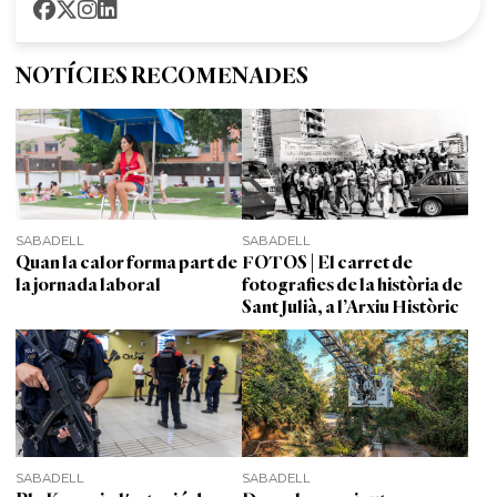
NOTÍCIES RECOMENADES
SABADELL
SABADELL
Quan la calor forma part de
FOTOS | El carret de
la jornada laboral
fotografies de la història de
Sant Julià, a l’Arxiu Històric
SABADELL
SABADELL