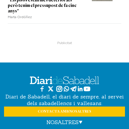
"Els pisos estan més deteriorats
però tenim el pressupost de fa cinc
anys"
Marta Ordóñez
Diari de Sabadell, el diari de sempre, al servei
dels sabadellencs i vallesans.
CONTACTA AMB NOSALTRES
NOSALTRES