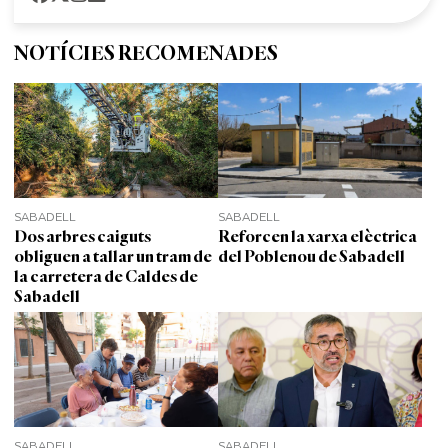
NOTÍCIES RECOMENADES
SABADELL
SABADELL
Dos arbres caiguts
Reforcen la xarxa elèctrica
obliguen a tallar un tram de
del Poblenou de Sabadell
la carretera de Caldes de
Sabadell
SABADELL
SABADELL