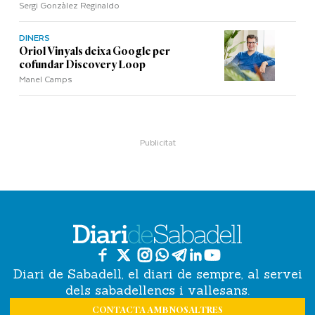
Sergi Gonzàlez Reginaldo
DINERS
Oriol Vinyals deixa Google per
cofundar Discovery Loop
Manel Camps
Diari de Sabadell, el diari de sempre, al servei
dels sabadellencs i vallesans.
CONTACTA AMB NOSALTRES