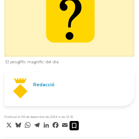
El jeroglífic magnífic del dia
Redacció
Publicat el 05 de desembre de 2024 a les 12:16
X
Bluesky
WhatsApp
Telegram
LinkedIn
Facebook
Email