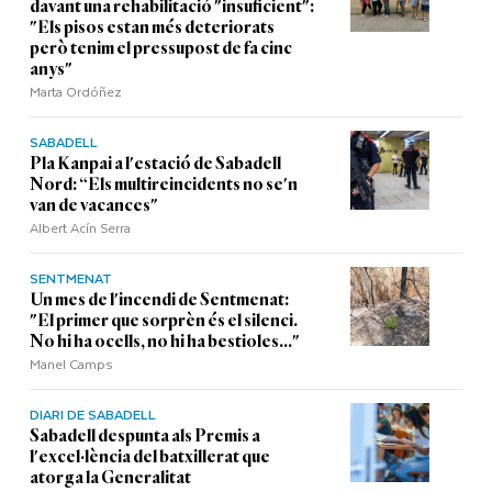
davant una rehabilitació "insuficient":
"Els pisos estan més deteriorats
però tenim el pressupost de fa cinc
anys"
Marta Ordóñez
SABADELL
Pla Kanpai a l'estació de Sabadell
Nord: “Els multireincidents no se'n
van de vacances"
Albert Acín Serra
SENTMENAT
Un mes de l'incendi de Sentmenat:
"El primer que sorprèn és el silenci.
No hi ha ocells, no hi ha bestioles..."
Manel Camps
DIARI DE SABADELL
Sabadell despunta als Premis a
l'excel·lència del batxillerat que
atorga la Generalitat