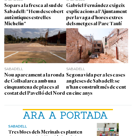
Sopars a la fresca al sud de
Gabriel Fernández exigeix
Sabadell: "Hem descobert
explicacions a l'Ajuntament
autèntiques estrelles
per la vaga d’hores extres
Michelin"
dels metges al Parc Taulí
SABADELL
SABADELL
Nou aparcament a la ronda
Segona vida per a les cases
de Collsalarca amb una
angleses de Sabadell: se
cinquantena de places al
n'han construït més de cent
costat del Pavelló del Nord
en cinc anys
ARA A PORTADA
SABADELL
Tres blocs dels Merinals es planten