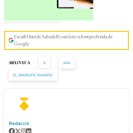
Escull Diari de Sabadell com la teva font preferida de
Google
6
ARA
ARXIVAT A
EL JEROGLÍFIC MAGNÍFIC
Redacció