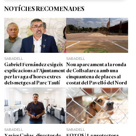
NOTÍCIES RECOMENADES
SABADELL
SABADELL
Gabriel Fernández exigeix
Nou aparcament a la ronda
explicacions a l'Ajuntament
de Collsalarca amb una
per la vaga d’hores extres
cinquantena de places al
dels metges al Parc Taulí
costat del Pavelló del Nord
SABADELL
SABADELL
Xavier Cañas, director de
FOTOS | La protectora