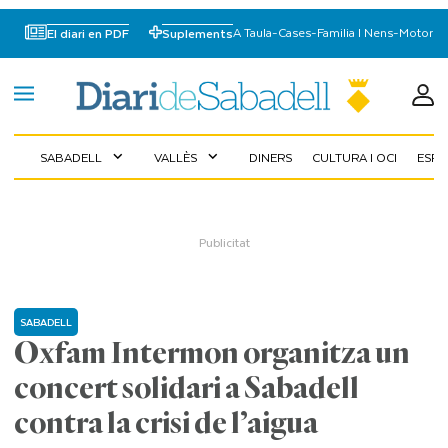
A Taula
-
Cases
-
Familia I Nens
-
Motor
El diari en PDF
Suplements
SABADELL
VALLÈS
DINERS
CULTURA I OCI
ESP
expand_more
expand_more
SABADELL
Oxfam Intermon organitza un
concert solidari a Sabadell
contra la crisi de l’aigua