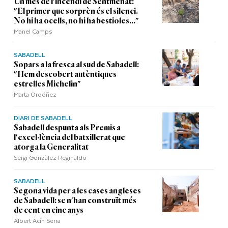
Un mes de l'incendi de Sentmenat:
"El primer que sorprèn és el silenci.
No hi ha ocells, no hi ha bestioles..."
Manel Camps
SABADELL
Sopars a la fresca al sud de Sabadell:
"Hem descobert autèntiques
estrelles Michelin"
Marta Ordóñez
DIARI DE SABADELL
Sabadell despunta als Premis a
l'excel·lència del batxillerat que
atorga la Generalitat
Sergi Gonzàlez Reginaldo
SABADELL
Segona vida per a les cases angleses
de Sabadell: se n'han construït més
de cent en cinc anys
Albert Acín Serra