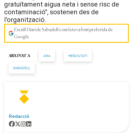
gratuïtament aigua neta i sense risc de
contaminació", sostenen des de
l'organització.
Escull Diari de Sabadell com la teva font preferida de
Google
ARA
MESCIUTAT1
ARXIVAT A
SABADELL
Redacció