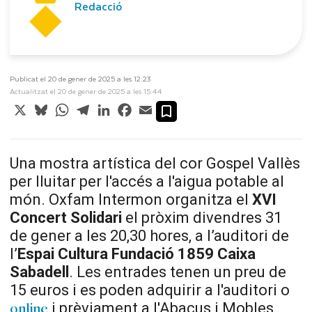
Redacció
Publicat el 20 de gener de 2025 a les 12:23
Actualitzat el 20 de gener de 2025 a les 15:44
X
Bluesky
WhatsApp
Telegram
LinkedIn
Facebook
Email
Una mostra artística del cor Gospel Vallès
per lluitar per l'accés a l'aigua potable al
món. Oxfam Intermon organitza el
XVI
Concert Solidari
el pròxim divendres 31
de gener a les 20,30 hores, a l’auditori de
l’
Espai Cultura Fundació 1859 Caixa
Sabadell
. Les entrades tenen un preu de
15 euros i es poden adquirir a l'auditori o
i prèviament a l'Abacus i Mobles
online