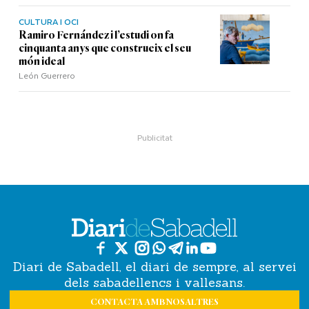
CULTURA I OCI
Ramiro Fernández i l’estudi on fa
cinquanta anys que construeix el seu
món ideal
León Guerrero
Diari de Sabadell, el diari de sempre, al servei
dels sabadellencs i vallesans.
CONTACTA AMB NOSALTRES