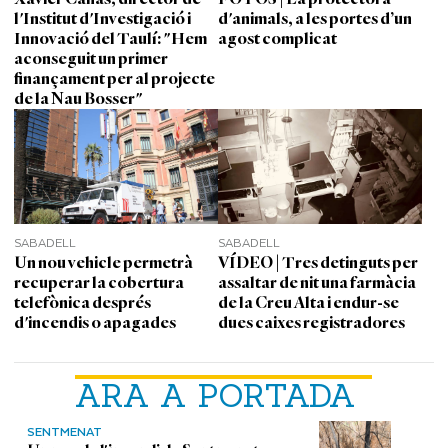
l'Institut d'Investigació i
d'animals, a les portes d’un
Innovació del Taulí: "Hem
agost complicat
aconseguit un primer
finançament per al projecte
de la Nau Bosser"
SABADELL
SABADELL
Un nou vehicle permetrà
VÍDEO | Tres detinguts per
recuperar la cobertura
assaltar de nit una farmàcia
telefònica després
de la Creu Alta i endur-se
d'incendis o apagades
dues caixes registradores
ARA A PORTADA
SENTMENAT