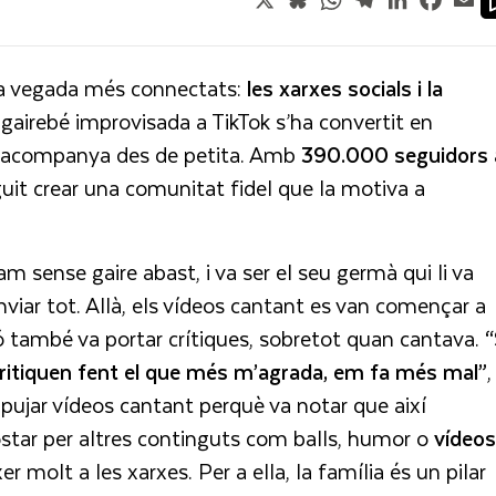
a vegada més connectats:
les xarxes socials i la
airebé improvisada a TikTok s’ha convertit en
e l’acompanya des de petita. Amb
390.000 seguidors 
it crear una comunitat fidel que la motiva a
am sense gaire abast, i va ser el seu germà qui li va
viar tot. Allà, els vídeos cantant es van començar a
ció també va portar crítiques, sobretot quan cantava.
“
 critiquen fent el que més m’agrada, em fa més mal”
,
pujar vídeos cantant perquè va notar que així
ostar per altres continguts com balls, humor o
vídeos
r molt a les xarxes. Per a ella, la família és un pilar