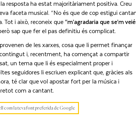
 la resposta ha estat majoritàriament positiva. Creu
va faceta musical. “No és que de cop estigui cantan
. Tot i això, reconeix que
“m’agradaria que se’m veié
 però sap que fer el pas definitiu és complicat.
s provenen de les xarxes, cosa que li permet finançar
 contingut i, recentment, ha començat a compartir
issat, un tema que li és especialment proper i
oltes seguidores li escriuen explicant que, gràcies als
ora, té clar que vol apostar fort per la música i
obretot com a cantant.
ell com la teva font preferida de Google