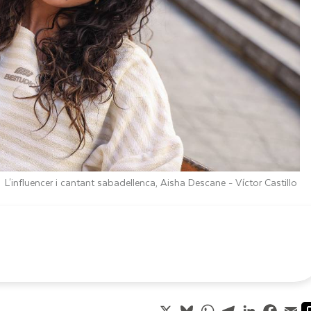
L'influencer i cantant sabadellenca, Aisha Descane -
Víctor Castillo
X
Bluesky
WhatsApp
Telegram
LinkedIn
Faceb
Em