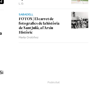
L.G.
SABADELL
FOTOS | El carret de
fotografies de la història
de Sant Julià, a l’Arxiu
a
Històric
Marta Ordóñez
Si