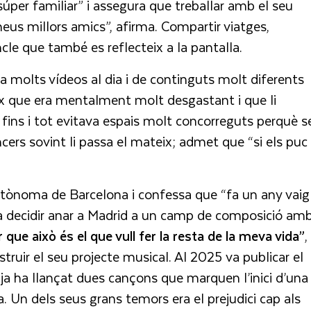
per familiar” i assegura que treballar amb el seu
eus millors amics”, afirma. Compartir viatges,
cle que també es reflecteix a la pantalla.
va molts vídeos al dia i de continguts molt diferents
eix que era mentalment molt desgastant i que li
fins i tot evitava espais molt concorreguts perquè s
ncers sovint li passa el mateix; admet que “si els puc
utònoma de Barcelona i confessa que “fa un any vaig
. Va decidir anar a Madrid a un camp de composició am
que això és el que vull fer la resta de la meva vida”
,
ruir el seu projecte musical. Al 2025 va publicar el
, ja ha llançat dues cançons que marquen l’inici d’una
 Un dels seus grans temors era el prejudici cap als