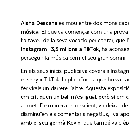
Aisha Descane
es mou entre dos mons cad
música
. El que va començar com una prova g
l’altaveu de la seva vocació per cantar, qu
Instagram
i
3,3 milions a TikTok,
ha aconsegu
perseguir la música com el seu gran somni.
En els seus inicis, publicava covers a Instagr
ensenyar TikTok, la plataforma que ho va can
fer virals un darrere l’altre. Aquesta exposi
em critiquen un ball m’és igual, però si em
admet. De manera inconscient, va deixar de 
disminuïen els comentaris negatius, i va ap
amb el seu germà Kevin
, que també va créixe