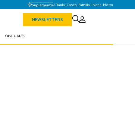
A Taula
-
Cases
-
Familia I Nens
-
Motor
Suplements
NEWSLETTERS
OBITUARIS