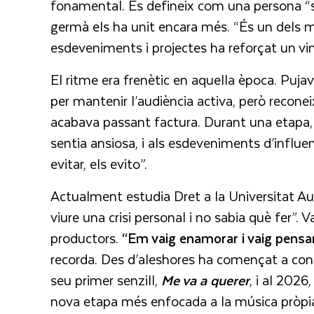
fonamental. Es defineix com una persona “sú
germà els ha unit encara més. “És un dels m
esdeveniments i projectes ha reforçat un vin
El ritme era frenètic en aquella època. Puja
per mantenir l’audiència activa, però recon
acabava passant factura. Durant una etapa, 
sentia ansiosa, i als esdeveniments d’influe
evitar, els evito”.
Actualment estudia Dret a la Universitat A
viure una crisi personal i no sabia què fer”
productors.
“Em vaig enamorar i vaig pensar 
recorda. Des d’aleshores ha començat a const
seu primer senzill,
Me va a querer
, i al 2026
nova etapa més enfocada a la música pròpia.