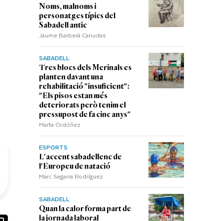
Noms, malnoms i
personatges típics del
Sabadell antic
Jaume Barberà Canudas
SABADELL
Tres blocs dels Merinals es
planten davant una
rehabilitació "insuficient":
"Els pisos estan més
deteriorats però tenim el
pressupost de fa cinc anys"
Marta Ordóñez
ESPORTS
L'accent sabadellenc de
l'Europeu de natació
Marc Segarra Rodríguez
SABADELL
Quan la calor forma part de
la jornada laboral
ook
ail