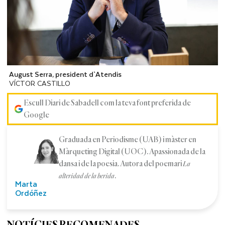
August Serra, president d`Atendis
VÍCTOR CASTILLO
Escull Diari de Sabadell com la teva font preferida de
Google
Graduada en Periodisme (UAB) i màster en
Màrqueting Digital (UOC). Apassionada de la
dansa i de la poesia. Autora del poemari
La
.
alteridad de la herida
Marta
Ordóñez
NOTÍCIES RECOMENADES