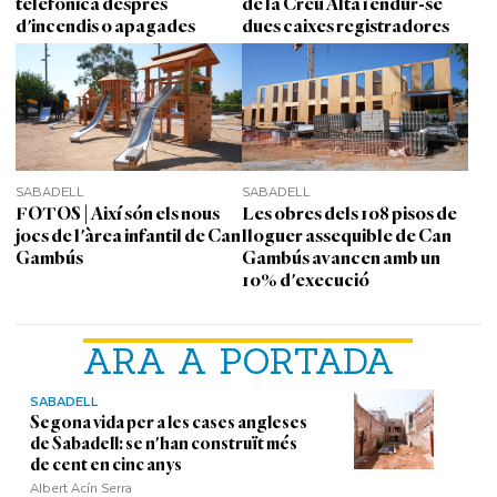
telefònica després
de la Creu Alta i endur-se
d'incendis o apagades
dues caixes registradores
SABADELL
SABADELL
FOTOS | Així són els nous
Les obres dels 108 pisos de
jocs de l'àrea infantil de Can
lloguer assequible de Can
Gambús
Gambús avancen amb un
10% d'execució
ARA A PORTADA
SABADELL
Segona vida per a les cases angleses
de Sabadell: se n'han construït més
de cent en cinc anys
Albert Acín Serra