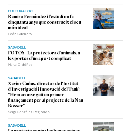
CULTURA I OCI
Ramiro Fernández i l’estudi on fa
cinquanta anys que construeix el seu
món ideal
León Guerrero
SABADELL
FOTOS | La protectora d'animals, a
les portes d’un agost complicat
Marta Ordóñez
SABADELL
Xavier Cañas, director de l'Institut
d'Investigació i Innovació del Taulí:
"Hem aconseguit un primer
finançament per al projecte de la Nau
Bosser"
Sergi Gonzàlez Reginaldo
SABADELL