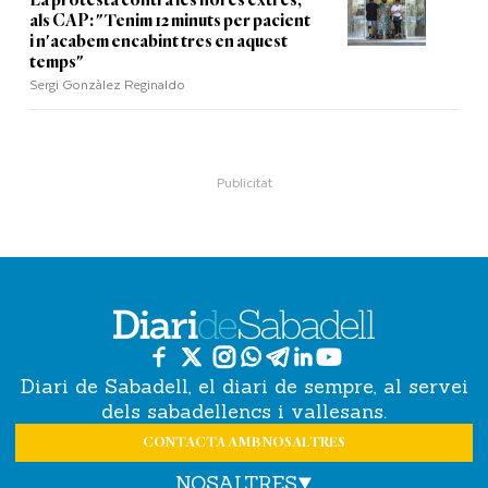
La protesta contra les hores extres,
als CAP: "Tenim 12 minuts per pacient
i n'acabem encabint tres en aquest
temps"
Sergi Gonzàlez Reginaldo
Diari de Sabadell, el diari de sempre, al servei
dels sabadellencs i vallesans.
CONTACTA AMB NOSALTRES
NOSALTRES