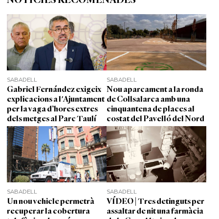
SABADELL
SABADELL
Gabriel Fernández exigeix
Nou aparcament a la ronda
explicacions a l'Ajuntament
de Collsalarca amb una
per la vaga d’hores extres
cinquantena de places al
dels metges al Parc Taulí
costat del Pavelló del Nord
SABADELL
SABADELL
Un nou vehicle permetrà
VÍDEO | Tres detinguts per
recuperar la cobertura
assaltar de nit una farmàcia