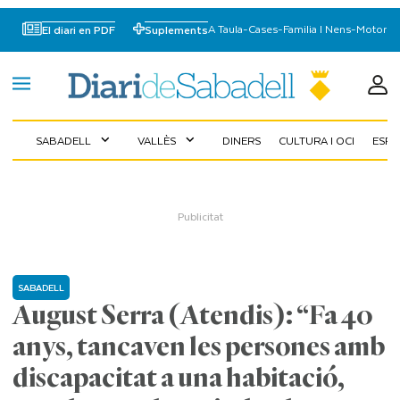
A Taula
-
Cases
-
Familia I Nens
-
Motor
El diari en PDF
Suplements
SABADELL
VALLÈS
DINERS
CULTURA I OCI
ESP
expand_more
expand_more
SABADELL
August Serra (Atendis): “Fa 40
anys, tancaven les persones amb
discapacitat a una habitació,