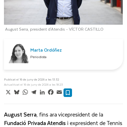
August Serra, president d'Atendis -
VÍCTOR CASTILLO
Marta Ordóñez
Periodista
Publicat el 16 de juny de 2026 a les 13:32
Actualitzat el 16 de juny de 2026 a les 18:23
X
Bluesky
WhatsApp
Telegram
LinkedIn
Facebook
Email
August Serra
, fins ara vicepresident de la
Fundació Privada Atendis
i expresident de Tennis