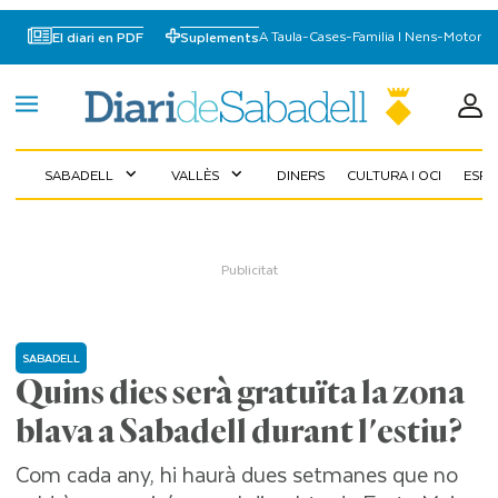
A Taula
-
Cases
-
Familia I Nens
-
Motor
El diari en PDF
Suplements
SABADELL
VALLÈS
DINERS
CULTURA I OCI
ESP
expand_more
expand_more
SABADELL
Quins dies serà gratuïta la zona
blava a Sabadell durant l'estiu?
Com cada any, hi haurà dues setmanes que no