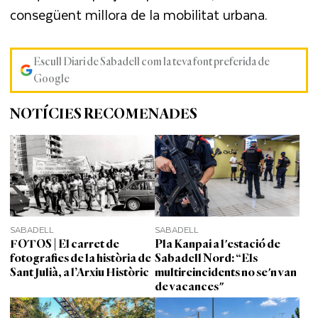
consegüent millora de la mobilitat urbana.
Escull Diari de Sabadell com la teva font preferida de
Google
NOTÍCIES RECOMENADES
SABADELL
SABADELL
FOTOS | El carret de
Pla Kanpai a l'estació de
fotografies de la història de
Sabadell Nord: “Els
Sant Julià, a l’Arxiu Històric
multireincidents no se'n van
de vacances"