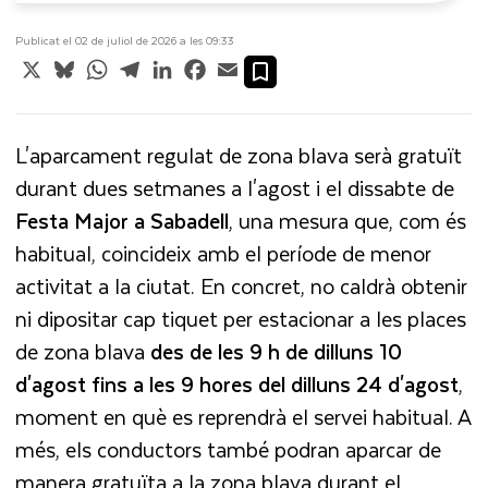
Publicat el 02 de juliol de 2026 a les 09:33
X
Bluesky
WhatsApp
Telegram
LinkedIn
Facebook
Email
L'aparcament regulat de zona blava serà gratuït
durant dues setmanes a l'agost i el dissabte de
Festa Major a Sabadell
, una mesura que, com és
habitual, coincideix amb el període de menor
activitat a la ciutat. En concret, no caldrà obtenir
ni dipositar cap tiquet per estacionar a les places
de zona blava
des de les 9 h de dilluns 10
d'agost
fins a les 9 hores del dilluns 24 d'agost
,
moment en què es reprendrà el servei habitual. A
més, els conductors també podran aparcar de
manera gratuïta a la zona blava durant el