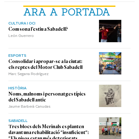
ARA A PORTADA
CULTURA I OCI
Com sona l’estiu a Sabadell?
León Guerrero
ESPORTS
Consolidar i apropar-se a la ciutat:
els reptes del Motor Club Sabadell
Marc Segarra Rodríguez
HISTÒRIA
Noms, malnoms i personatges típics
del Sabadell antic
Jaume Barberà Canudas
SABADELL
Tres blocs dels Merinals es planten
davant una rehabilitació "insuficient":
"Els pisos estan més deteriorats