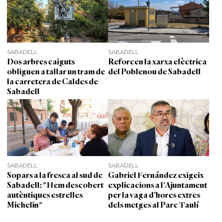
SABADELL
SABADELL
Dos arbres caiguts
Reforcen la xarxa elèctrica
obliguen a tallar un tram de
del Poblenou de Sabadell
la carretera de Caldes de
Sabadell
SABADELL
SABADELL
Sopars a la fresca al sud de
Gabriel Fernández exigeix
Sabadell: "Hem descobert
explicacions a l'Ajuntament
autèntiques estrelles
per la vaga d’hores extres
Michelin"
dels metges al Parc Taulí