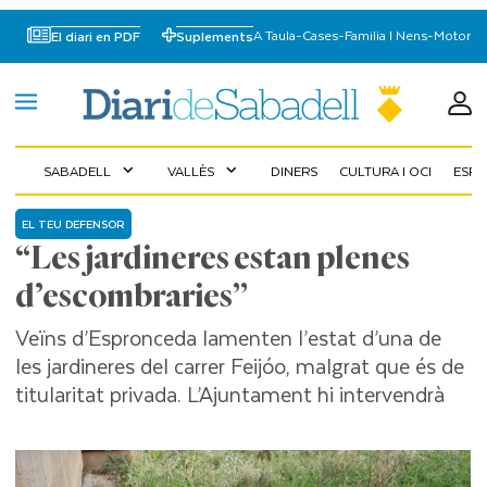
A Taula
-
Cases
-
Familia I Nens
-
Motor
El diari en PDF
Suplements
SABADELL
VALLÈS
DINERS
CULTURA I OCI
ESP
expand_more
expand_more
EL TEU DEFENSOR
“Les jardineres estan plenes
d’escombraries”
Veïns d’Espronceda lamenten l’estat d’una de
les jardineres del carrer Feijóo, malgrat que és de
titularitat privada. L’Ajuntament hi intervendrà