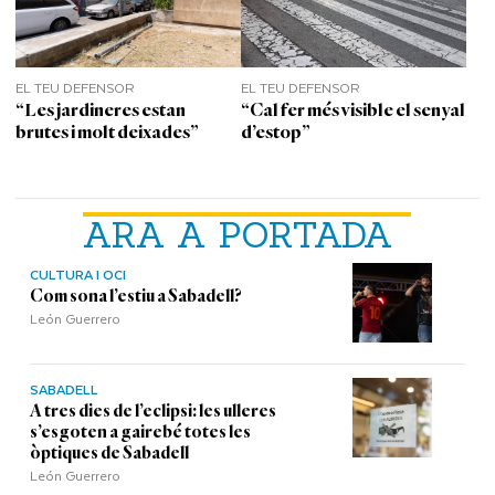
EL TEU DEFENSOR
EL TEU DEFENSOR
“Les jardineres estan
“Cal fer més visible el senyal
brutes i molt deixades”
d’estop”
ARA A PORTADA
CULTURA I OCI
Com sona l’estiu a Sabadell?
León Guerrero
SABADELL
A tres dies de l’eclipsi: les ulleres
s’esgoten a gairebé totes les
òptiques de Sabadell
León Guerrero