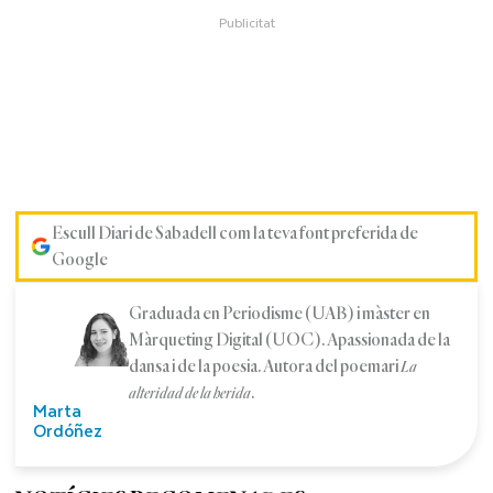
Escull Diari de Sabadell com la teva font preferida de
Google
Graduada en Periodisme (UAB) i màster en
Màrqueting Digital (UOC). Apassionada de la
dansa i de la poesia. Autora del poemari
La
.
alteridad de la herida
Marta
Ordóñez