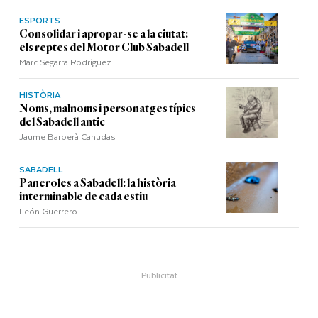
ESPORTS
Consolidar i apropar-se a la ciutat:
els reptes del Motor Club Sabadell
Marc Segarra Rodríguez
HISTÒRIA
Noms, malnoms i personatges típics
del Sabadell antic
Jaume Barberà Canudas
SABADELL
Paneroles a Sabadell: la història
interminable de cada estiu
León Guerrero