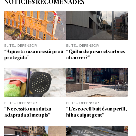
NOTÍCIES RECOMENADES
EL TEU DEFENSOR
EL TEU DEFENSOR
“Aquesta rasa no està prou
“Qui ha de posar els arbres
protegida”
al carrer?”
EL TEU DEFENSOR
EL TEU DEFENSOR
“Necessito una dutxa
“L’escocell buit és un perill,
adaptada al meu pis”
hi ha caigut gent”